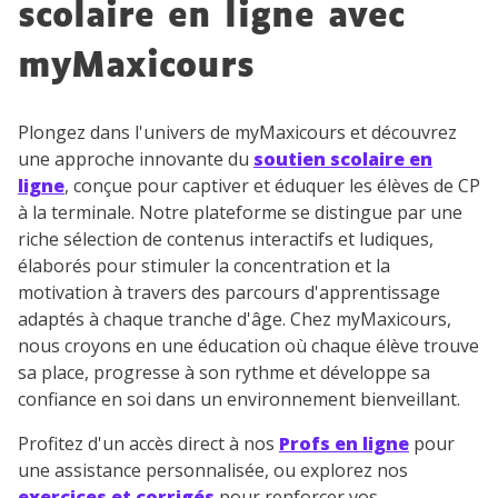
scolaire en ligne avec
désinscrire à tout moment, à travers le lien de
désinscription présent dans chaque newsletter. Pour
myMaxicours
en savoir plus sur la gestion de vos données
personnelles et pour exercer vos droits, vous pouvez
consulter
notre charte
.
Plongez dans l'univers de myMaxicours et découvrez
une approche innovante du
soutien scolaire en
ligne
, conçue pour captiver et éduquer les élèves de CP
à la terminale. Notre plateforme se distingue par une
riche sélection de contenus interactifs et ludiques,
élaborés pour stimuler la concentration et la
motivation à travers des parcours d'apprentissage
adaptés à chaque tranche d'âge. Chez myMaxicours,
nous croyons en une éducation où chaque élève trouve
sa place, progresse à son rythme et développe sa
confiance en soi dans un environnement bienveillant.
Profitez d'un accès direct à nos
Profs en ligne
pour
une assistance personnalisée, ou explorez nos
exercices et corrigés
pour renforcer vos