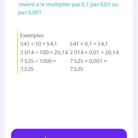
revient à le multiplier par 0,1 par 0,01 ou
par 0,001 :
Testez gratuitement
Exemples
pendant 24h notre
541 ÷ 10 = 54,1
541 × 0,1 = 54,1
plateforme de soutien
2 014 ÷ 100 = 20,14
2 014 × 0,01 = 20,14
7 525 ÷ 1000 =
7 525 × 0,001 =
scolaire !
7,525
7,525
Fiches de cours et vidéos
,
exercices
corrigés
,
podcasts de révisions
Un
espace dédié aux parents
pour
suivre les progrès
Tout le programme scolaire du CP à
la Terminale
Des profs expérimentés disponibles
à la demande par tchat, audio ou
vidéo