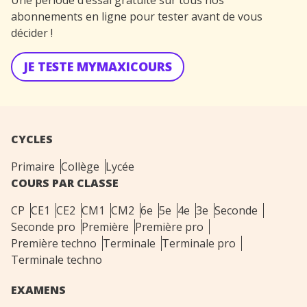
Une période d’essai gratuite sur tous nos
abonnements en ligne pour tester avant de vous
décider !
JE TESTE MYMAXICOURS
CYCLES
Primaire
Collège
Lycée
COURS PAR CLASSE
CP
CE1
CE2
CM1
CM2
6e
5e
4e
3e
Seconde
Seconde pro
Première
Première pro
Première techno
Terminale
Terminale pro
Terminale techno
EXAMENS