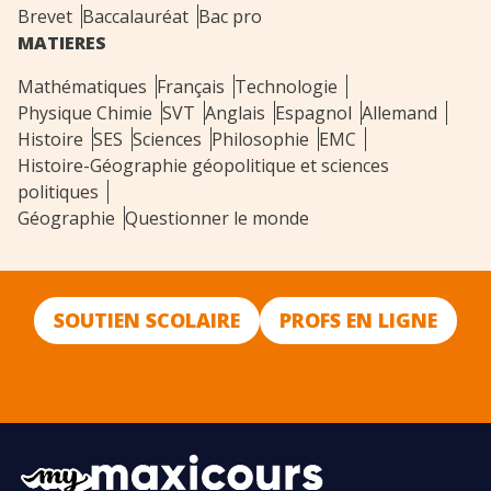
Brevet
Baccalauréat
Bac pro
MATIERES
Mathématiques
Français
Technologie
Physique Chimie
SVT
Anglais
Espagnol
Allemand
Histoire
SES
Sciences
Philosophie
EMC
Histoire-Géographie géopolitique et sciences
politiques
Géographie
Questionner le monde
SOUTIEN SCOLAIRE
PROFS EN LIGNE