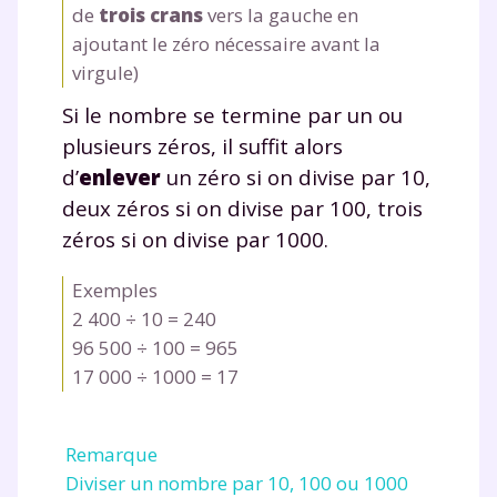
de
trois crans
vers la gauche en
ajoutant le zéro nécessaire avant la
virgule)
Si le nombre se termine par un ou
plusieurs zéros, il suffit alors
d’
enlever
un zéro si on divise par 10,
deux zéros si on divise par 100, trois
zéros si on divise par 1000.
Fermer
Exemples
2 400 ÷ 10 = 240
96 500 ÷ 100 = 965
Envie de progresser
17 000 ÷ 1000 = 17
et de réussir votre
Remarque
année scolaire ?
Diviser un nombre par 10, 100 ou 1000