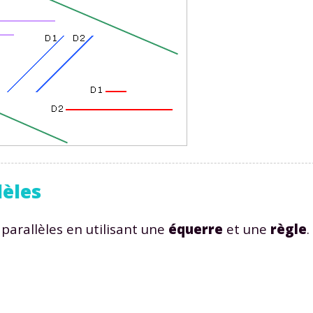
 données personnelles et pour exercer vos droits, vous pouvez consu
 charte
.
lèles
parallèles en utilisant une
équerre
et une
règle
.