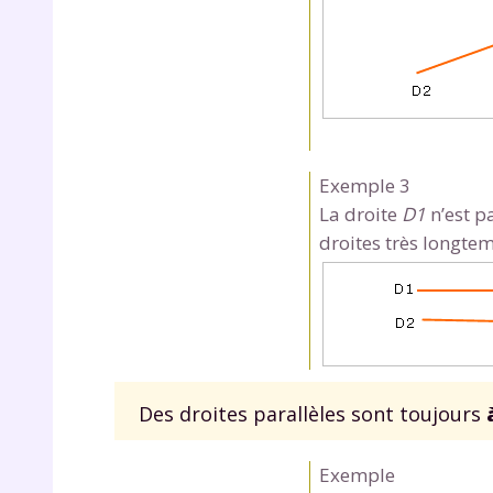
Exemple 3
La droite
D1
n’est p
r
droites très longtem
Te
no
Des droites parallèles sont toujours
F
Exemple
e