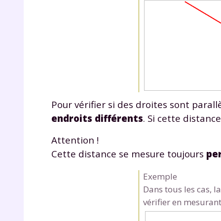
p
Pour vérifier si des droites sont paral
* Votre
consent
endroits différents
. Si cette distanc
marque 
pendant
Attention !
vos dro
Cette distance se mesure toujours
pe
Exemple
Dans tous les cas, l
Votre 
vérifier en mesurant
newsle
désins