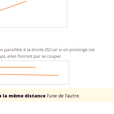
Envie de progresser et de
as parallèle à la droite
D2
car si on prolonge ces
éussir votre année scolaire 
ps, elles finiront par se couper.
stez gratuitement pendant 24h
tre plateforme de soutien scolaire
à la même distance
l’une de l’autre.
iches de cours et vidéos
,
Tout le programme sco
xercices corrigés
,
du CP à la Terminale