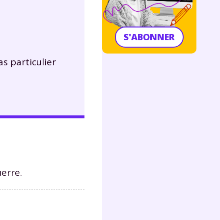
S'ABONNER
s particulier
uerre.