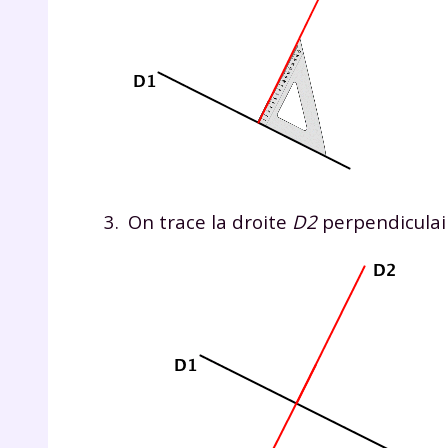
de vos
notre
On trace la droite
D2
perpendiculair