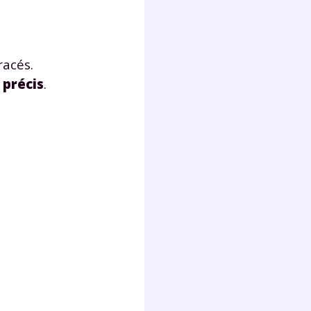
racés.
 précis
.