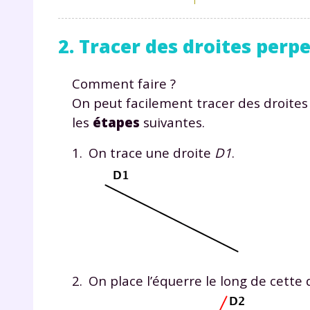
p
2. Tracer des droites perp
Comment faire ?
On peut facilement tracer des droites
les
étapes
suivantes.
* Votre
On trace une droite
D1
.
consent
marque 
pendant
vos dro
Votre 
On place l’équerre le long de cette 
newsle
désins