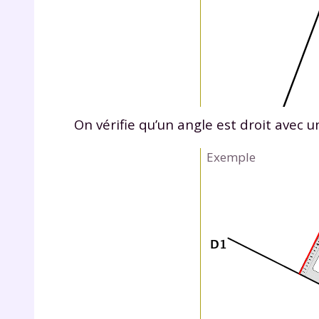
On vérifie qu’un angle est droit avec 
r
Exemple
Te
no
F
e