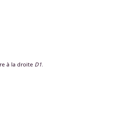
 données personnelles et pour exercer vos droits, vous pouvez consu
 charte
.
e à la droite
D1
.