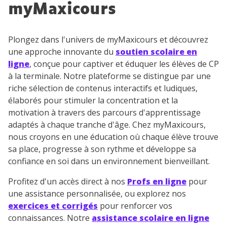
myMaxicours
désinscription présent dans chaque newsletter. Pour
en savoir plus sur la gestion de vos données
personnelles et pour exercer vos droits, vous pouvez
Plongez dans l'univers de myMaxicours et découvrez
consulter
notre charte
.
une approche innovante du
soutien scolaire en
ligne
, conçue pour captiver et éduquer les élèves de CP
à la terminale. Notre plateforme se distingue par une
riche sélection de contenus interactifs et ludiques,
élaborés pour stimuler la concentration et la
motivation à travers des parcours d'apprentissage
adaptés à chaque tranche d'âge. Chez myMaxicours,
nous croyons en une éducation où chaque élève trouve
sa place, progresse à son rythme et développe sa
confiance en soi dans un environnement bienveillant.
Profitez d'un accès direct à nos
Profs en ligne
pour
une assistance personnalisée, ou explorez nos
exercices et corrigés
pour renforcer vos
connaissances. Notre
assistance scolaire en ligne