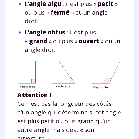
L'
angle aigu
: il est plus «
petit
»
ou plus «
fermé
» qu’un angle
droit.
L'
angle obtus
: il est plus
«
grand
» ou plus «
ouvert
» qu’un
angle droit.
Fermer
Attention !
Envie de progresser
Ce n’est pas la longueur des côtés
et de réussir votre
d’un angle qui détermine si cet angle
est plus petit ou plus grand qu’un
année scolaire ?
autre angle mais c’est « son
ouverture ».