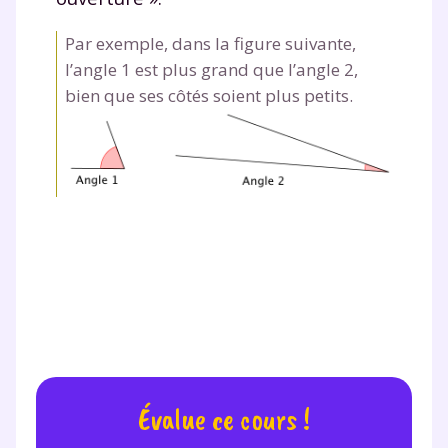
Par exemple, dans la figure suivante,
l’angle 1 est plus grand que l’angle 2,
Testez gratuitement
bien que ses côtés soient plus petits.
pendant 24h notre
plateforme de soutien
scolaire !
Fiches de cours et vidéos
,
exercices
corrigés
,
podcasts de révisions
Un
espace dédié aux parents
pour
suivre les progrès
Tout le programme scolaire du CP à
la Terminale
Des profs expérimentés disponibles
à la demande par tchat, audio ou
Évalue ce cours !
vidéo