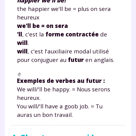
happier we’ll be!
the happier we'll be = plus on sera
heureux
we'll be = on sera
'll
, c'est la
forme contractée
de
will
.
will
, c'est l'auxiliaire modal utilisé
pour conjuguer au
futur
en anglais.
Exemples de verbes au futur :
We
will
/'ll be happy. = Nous serons
heureux.
You
will
/'ll have a goob job. = Tu
auras un bon travail.