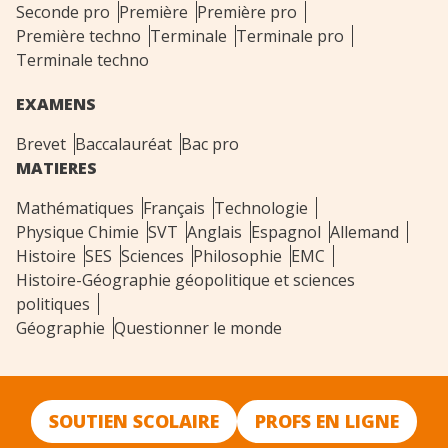
Seconde pro
Première
Première pro
Première techno
Terminale
Terminale pro
Terminale techno
EXAMENS
Brevet
Baccalauréat
Bac pro
MATIERES
Mathématiques
Français
Technologie
Physique Chimie
SVT
Anglais
Espagnol
Allemand
Histoire
SES
Sciences
Philosophie
EMC
Histoire-Géographie géopolitique et sciences
politiques
Géographie
Questionner le monde
SOUTIEN SCOLAIRE
PROFS EN LIGNE