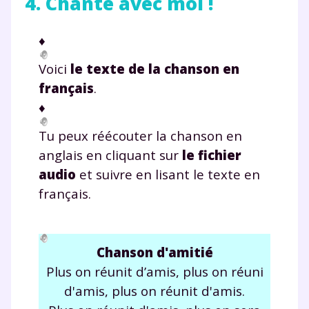
4. Chante avec moi !
♦
Voici
le texte de la chanson en
français
.
♦
Tu peux réécouter la chanson en
anglais en cliquant sur
le fichier
audio
et suivre en lisant le texte en
français.
Fermer
Chanson d'amitié
Plus on ré
unit
d’amis, plus on réuni
Envie de progresser
d'amis, plus on ré
unit
d'amis.
et de réussir votre