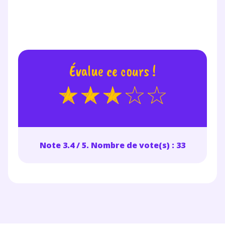
Des profs expérimentés disponibles
à la demande par tchat, audio ou
vidéo
Évalue ce cours !
TESTER GRATUITEMENT
* Votre code d'accès sera envoyé à cette adresse e-mail. En
renseignant votre e-mail, vous consentez à ce que vos
données à caractère personnel soient traitées par SEJER, sous
la marque myMaxicours, afin que SEJER puisse vous donner
Note 3.4 / 5. Nombre de vote(s) : 33
accès au service de soutien scolaire pendant 24h. Pour en
savoir plus sur la gestion de vos données personnelles et
pour exercer vos droits, vous pouvez consulter
notre
charte
.
J’accepte de recevoir les actualités et des
communications de la part de
myMaxicours.