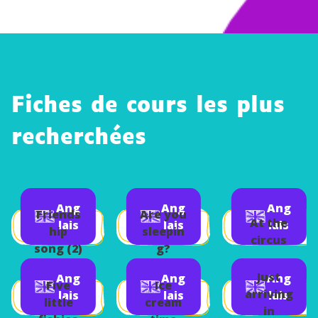
Fiches de cours les plus
recherchées
Ang
Ang
Ang
Friends
Are you
At the
lais
lais
lais
hip
sleepin
circus
song (2)
g?
Just
Ang
Ang
Ang
Five
Ice
arriving
lais
lais
lais
little
cream
in