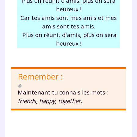
Plus on ré
unit
d'amis, plus on sera
heureux !
année scolaire ?
Car tes amis sont mes amis et mes
amis sont tes amis.
Plus on ré
unit
d'amis, plus on sera
heureux !
Testez gratuitement
pendant 24h notre
plateforme de soutien
Remember :
scolaire !
Maintenant tu connais les mots :
Fiches de cours et vidéos
,
exercices
friends, happy, together.
corrigés
,
podcasts de révisions
Un
espace dédié aux parents
pour
suivre les progrès
Tout le programme scolaire du CP à
la Terminale