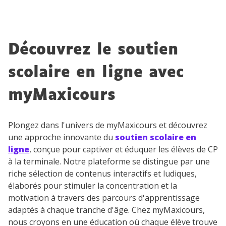
Votre adresse e-mail sera exclusivement utilisée pour
vous envoyer notre newsletter. Vous pourrez vous
désinscrire à tout moment, à travers le lien de
Découvrez le soutien
désinscription présent dans chaque newsletter. Pour
en savoir plus sur la gestion de vos données
scolaire en ligne avec
personnelles et pour exercer vos droits, vous pouvez
consulter
notre charte
.
myMaxicours
Plongez dans l'univers de myMaxicours et découvrez
une approche innovante du
soutien scolaire en
ligne
, conçue pour captiver et éduquer les élèves de CP
à la terminale. Notre plateforme se distingue par une
riche sélection de contenus interactifs et ludiques,
élaborés pour stimuler la concentration et la
motivation à travers des parcours d'apprentissage
adaptés à chaque tranche d'âge. Chez myMaxicours,
nous croyons en une éducation où chaque élève trouve