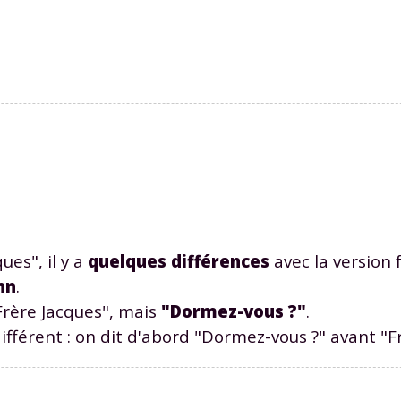
 données personnelles et pour exercer vos droits, vous pouvez consu
 charte
.
ues", il y a
quelques différences
avec la version 
hn
.
"Frère Jacques", mais
"Dormez-vous ?"
.
différent : on dit d'abord "Dormez-vous ?" avant "F