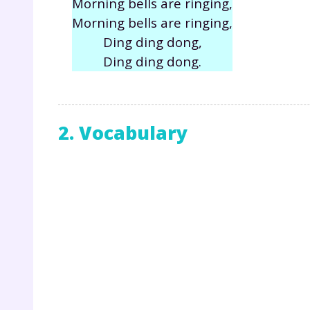
Morning bells are ringing,
Morning bells are ringing,
Ding ding dong,
Ding ding dong.
2. Vocabulary
r
Te
no
F
e