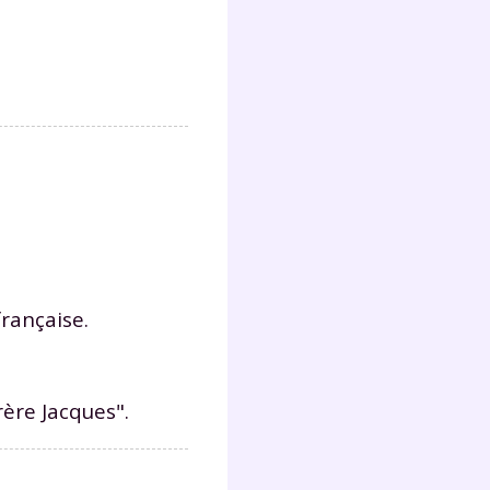
lter
française.
rère Jacques".