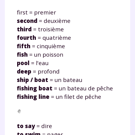
first = premier
second
= deuxième
third
= troisième
fourth
= quatrième
fifth
= cinquième
fish
= un poisson
pool
= l'eau
deep
= profond
ship
/
boat
= un bateau
fishing
boat
= un bateau de pêche
fishing
line
= un filet de pêche
to say
= dire
to swim
= nager