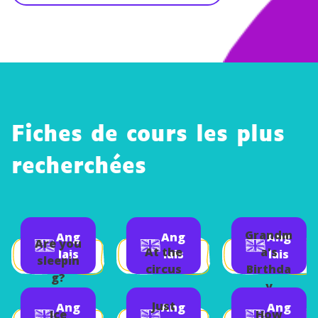
Fiches de cours les plus
recherchées
Grandm
Ang
Ang
Ang
Are you
At the
a's
lais
lais
lais
sleepin
circus
Birthda
g?
y
Just
Ang
Ang
Ang
Ice
How