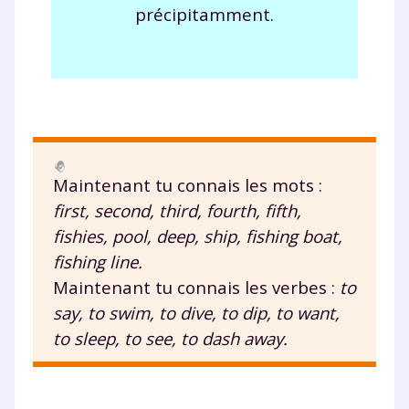
précipitamment.
plateforme de soutien
scolaire !
Fiches de cours et vidéos
,
exercices
corrigés
,
podcasts de révisions
Un
espace dédié aux parents
pour
suivre les progrès
Maintenant tu connais les mots :
Tout le programme scolaire du CP à
first, second, third, fourth, fifth,
la Terminale
Des profs expérimentés disponibles
fishies,
pool
,
deep
,
ship
, fishing
boat
,
à la demande par tchat, audio ou
fishing
line
.
vidéo
Maintenant tu connais les verbes :
to
say,
to swim
, to dive, to dip,
to want
,
to sleep,
to see
, to dash away.
TESTER GRATUITEMENT