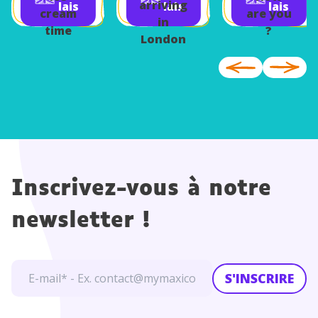
arriving
lais
lais
lais
cream
are you
in
time
?
London
Inscrivez-vous à notre
newsletter !
S'INSCRIRE