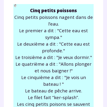
Cinq petits poissons
Cinq petits poissons nagent dans de
Fermer
l’eau.
Le premier a dit : "Cette eau est
sympa."
Le deuxième a dit : "Cette eau est
Envie de progresser
profonde."
et de réussir votre
Le troisième a dit : "Je veux dormir."
Le quatrième a dit : "Allons plonger
année scolaire ?
et nous baigner !"
Le cinquième a dit : "Je vois un
bateau ! "
Le bateau de pêche arrive.
Testez gratuitement
Le filet fait “ker-splash”.
Les cinq petits poisons se sauvent
pendant 24h notre