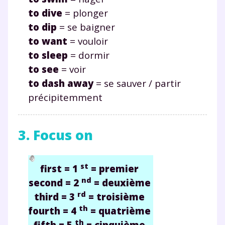
to dive
= plonger
to dip
= se baigner
to want
= vouloir
to sleep
= dormir
to see
= voir
to dash away
= se sauver / partir
précipitemment
3. Focus on
st
first = 1
= premier
nd
second = 2
= deuxième
rd
third = 3
= troisième
th
fourth = 4
= quatrième
th
fifth = 5
= cinquième