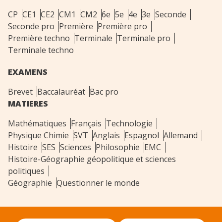
CP
CE1
CE2
CM1
CM2
6e
5e
4e
3e
Seconde
Seconde pro
Première
Première pro
Première techno
Terminale
Terminale pro
Terminale techno
EXAMENS
Brevet
Baccalauréat
Bac pro
MATIERES
Mathématiques
Français
Technologie
Physique Chimie
SVT
Anglais
Espagnol
Allemand
Histoire
SES
Sciences
Philosophie
EMC
Histoire-Géographie géopolitique et sciences
politiques
Géographie
Questionner le monde