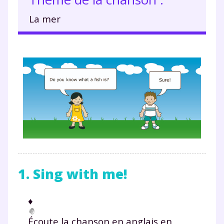
La mer
1. Sing with me!
♦
Écoute la chanson en anglais en