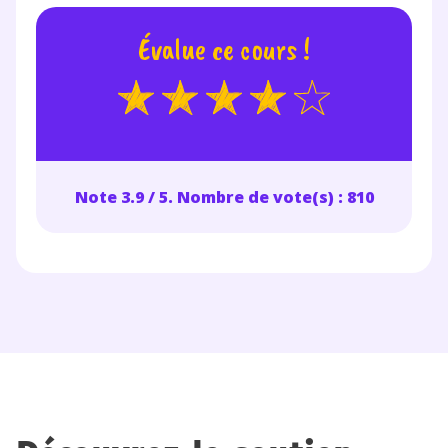
Évalue ce cours !
Note 3.9 / 5. Nombre de vote(s) : 810
Fermer
Envie de progresser
et de réussir votre
année scolaire ?