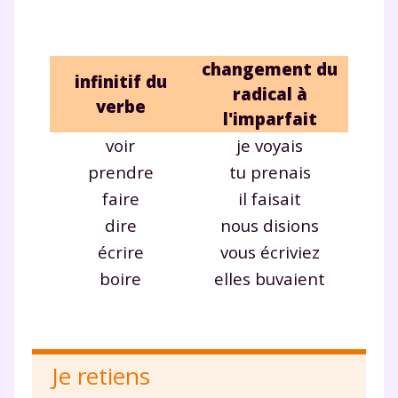
changement du
infinitif du
radical à
verbe
l'imparfait
voir
je
voy
ais
prendre
tu
pren
ais
faire
il
fais
ait
dire
nous
dis
ions
écrire
vous
écriv
iez
boire
elles
buv
aient
Je retiens