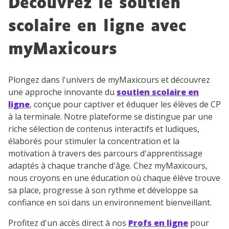
Découvrez le soutien
scolaire en ligne avec
myMaxicours
Testez gratuitement
pendant 24h notre
Plongez dans l'univers de myMaxicours et découvrez
une approche innovante du
soutien scolaire en
plateforme de soutien
ligne
, conçue pour captiver et éduquer les élèves de CP
scolaire !
à la terminale. Notre plateforme se distingue par une
riche sélection de contenus interactifs et ludiques,
Fiches de cours et vidéos
,
exercices
élaborés pour stimuler la concentration et la
corrigés
,
podcasts de révisions
motivation à travers des parcours d'apprentissage
Un
espace dédié aux parents
pour
adaptés à chaque tranche d'âge. Chez myMaxicours,
suivre les progrès
nous croyons en une éducation où chaque élève trouve
Tout le programme scolaire du CP à
sa place, progresse à son rythme et développe sa
la Terminale
confiance en soi dans un environnement bienveillant.
Des profs expérimentés disponibles
Profitez d'un accès direct à nos
Profs en ligne
pour
à la demande par tchat, audio ou