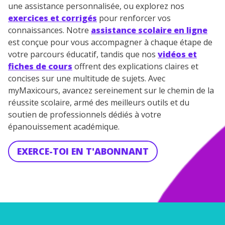
une assistance personnalisée, ou explorez nos
vidéo
exercices et corrigés
pour renforcer vos
connaissances. Notre
assistance scolaire en ligne
est conçue pour vous accompagner à chaque étape de
votre parcours éducatif, tandis que nos
vidéos et
TESTER GRATUITEMENT
fiches de cours
offrent des explications claires et
concises sur une multitude de sujets. Avec
* Votre code d'accès sera envoyé à cette adresse e-mail. En
myMaxicours, avancez sereinement sur le chemin de la
renseignant votre e-mail, vous consentez à ce que vos
réussite scolaire, armé des meilleurs outils et du
données à caractère personnel soient traitées par SEJER, sous
soutien de professionnels dédiés à votre
la marque myMaxicours, afin que SEJER puisse vous donner
accès au service de soutien scolaire pendant 24h. Pour en
épanouissement académique.
savoir plus sur la gestion de vos données personnelles et
pour exercer vos droits, vous pouvez consulter
notre
EXERCE-TOI EN T'ABONNANT
charte
.
J’accepte de recevoir les actualités et des
communications de la part de
myMaxicours.
Votre adresse e-mail sera exclusivement utilisée pour