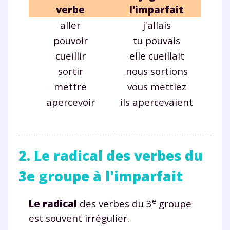
verbe
l'imparfait
all
er
j'all
ais
pouv
oir
tu pouv
ais
cueill
ir
elle cueill
ait
sort
ir
nous sort
ions
mett
re
vous mett
iez
apercev
oir
ils apercev
aient
2. Le radical des verbes du
3e groupe à l'imparfait
e
Le radical
des verbes du 3
groupe
est souvent
irrégulier
.