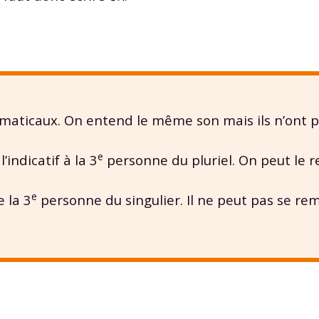
Envie de progresser et de
ticaux. On entend le même son mais ils n’ont 
éussir votre année scolaire 
e
’indicatif à la 3
personne du pluriel. On peut le 
e
 la 3
personne du singulier. Il ne peut pas se re
stez gratuitement pendant 24h
tre plateforme de soutien scolaire
iches de cours et vidéos
,
Tout le programme sco
xercices corrigés
,
du CP à la Terminale