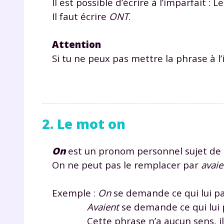
Il est possible d’écrire à l’imparfait : 
Il faut écrire
ONT
.
Attention
Si tu ne peux pas mettre la phrase à l’i
2. Le mot on
On
est un pronom personnel sujet de 
On ne peut pas le remplacer par
avaie
Exemple :
On
se demande ce qui lui pas
Avaient
se demande ce qui lui p
Cette phrase n’a aucun sens, il f