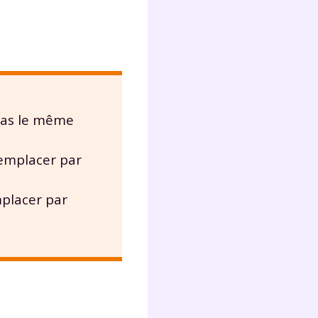
Fermer
pas le même
?
remplacer par
mplacer par
 !
laire