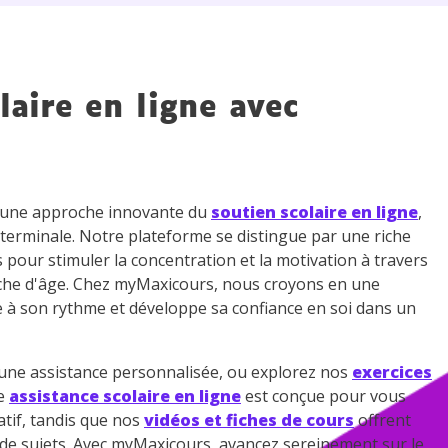
 données personnelles et pour exercer vos droits, vous pouvez consu
 charte
.
laire en ligne avec
z une approche innovante du
soutien scolaire en ligne
,
 terminale. Notre plateforme se distingue par une riche
s pour stimuler la concentration et la motivation à travers
che d'âge. Chez myMaxicours, nous croyons en une
e à son rythme et développe sa confiance en soi dans un
ne assistance personnalisée, ou explorez nos
exercices
re
assistance scolaire en ligne
est conçue pour vous
tif, tandis que nos
vidéos et fiches de cours
offrent
e de sujets. Avec myMaxicours, avancez sereinement sur le