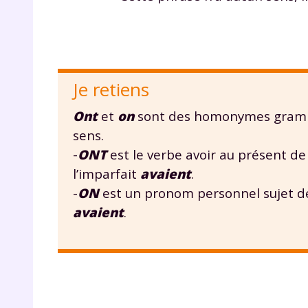
Je retiens
Ont
et
on
sont des homonymes gramma
sens.
r
-
ONT
est le verbe avoir au présent de l
l’imparfait
avaient
.
-
ON
est un pronom personnel sujet de
avaient
.
Te
no
F
e