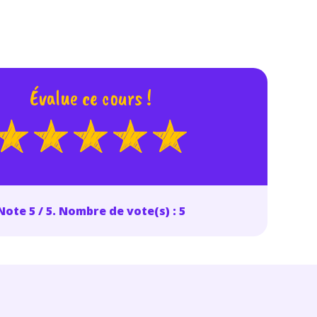
odcasts de révisions
Des profs expérimenté
Un
espace dédié aux
disponibles à la dema
parents
pour suivre les
par tchat, audio ou vi
progrès
Évalue ce cours !
TESTER GRATUITEM
 code d'accès sera envoyé à cette adresse e-mail. En renseignant votre e-mail, 
ez à ce que vos données à caractère personnel soient traitées par SEJER, sous l
myMaxicours, afin que SEJER puisse vous donner accès au service de soutien sc
 24h. Pour en savoir plus sur la gestion de vos données personnelles et pour 
its, vous pouvez consulter
notre charte
.
Note 5 / 5. Nombre de vote(s) : 5
J’accepte de recevoir les actualités et des communications de
part de myMaxicours.
adresse e-mail sera exclusivement utilisée pour vous envoyer notre
tter. Vous pourrez vous désinscrire à tout moment, à travers le lien d
cription présent dans chaque newsletter. Pour en savoir plus sur la ge