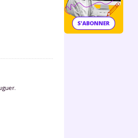
S'ABONNER
uguer.