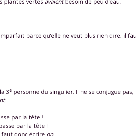
Les plantes vertes
avaient
besoin de peu d’eau.
mparfait parce qu’elle ne veut plus rien dire, il fa
e
la 3
personne du singulier. Il ne se conjugue pas, i
nt
.
se par la tête !
asse par la tête !
aut donc écrire
on
.