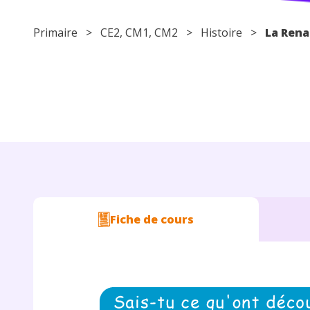
Primaire
>
CE2
,
CM1
,
CM2
>
Histoire
>
La Rena
Fiche de cours