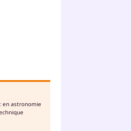
Fermer
?
: en astronomie
 !
technique
laire