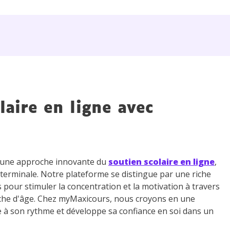
 données personnelles et pour exercer vos droits, vous pouvez consu
 charte
.
laire en ligne avec
z une approche innovante du
soutien scolaire en ligne
,
 terminale. Notre plateforme se distingue par une riche
s pour stimuler la concentration et la motivation à travers
che d'âge. Chez myMaxicours, nous croyons en une
e à son rythme et développe sa confiance en soi dans un