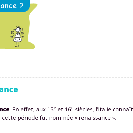
sance
e
e
nce
. En effet, aux 15
et 16
siècles, l’Italie conna
oi cette période fut nommée « renaissance ».