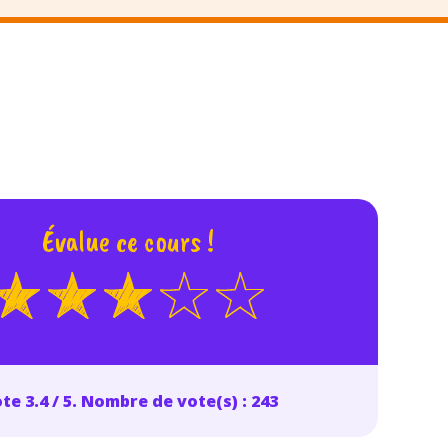
odcasts de révisions
Des profs expérimenté
Un
espace dédié aux
disponibles à la dema
parents
pour suivre les
par tchat, audio ou vi
progrès
TESTER GRATUITEM
 code d'accès sera envoyé à cette adresse e-mail. En renseignant votre e-mail, 
ez à ce que vos données à caractère personnel soient traitées par SEJER, sous l
Évalue ce cours !
myMaxicours, afin que SEJER puisse vous donner accès au service de soutien sc
 24h. Pour en savoir plus sur la gestion de vos données personnelles et pour 
its, vous pouvez consulter
notre charte
.
J’accepte de recevoir les actualités et des communications de
part de myMaxicours.
adresse e-mail sera exclusivement utilisée pour vous envoyer notre
te 3.4 / 5. Nombre de vote(s) : 243
tter. Vous pourrez vous désinscrire à tout moment, à travers le lien d
cription présent dans chaque newsletter. Pour en savoir plus sur la ge