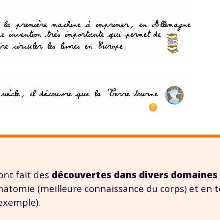
Envie de progresser et de
éussir votre année scolaire 
stez gratuitement pendant 24h
 ont fait des
découvertes dans divers domaines
tre plateforme de soutien scolaire
 anatomie (meilleure connaissance du corps) et en 
iches de cours et vidéos
,
Tout le programme sco
exemple).
xercices corrigés
,
du CP à la Terminale