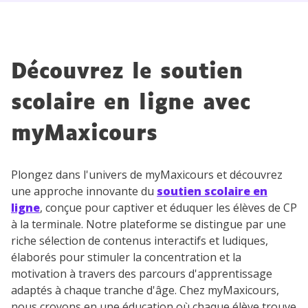
Des profs expérimentés disponibles
à la demande par tchat, audio ou
vidéo
Découvrez le soutien
scolaire en ligne avec
TESTER GRATUITEMENT
myMaxicours
* Votre code d'accès sera envoyé à cette adresse e-mail. En
renseignant votre e-mail, vous consentez à ce que vos
Plongez dans l'univers de myMaxicours et découvrez
données à caractère personnel soient traitées par SEJER, sous
la marque myMaxicours, afin que SEJER puisse vous donner
une approche innovante du
soutien scolaire en
accès au service de soutien scolaire pendant 24h. Pour en
ligne
, conçue pour captiver et éduquer les élèves de CP
savoir plus sur la gestion de vos données personnelles et
à la terminale. Notre plateforme se distingue par une
pour exercer vos droits, vous pouvez consulter
notre
charte
.
riche sélection de contenus interactifs et ludiques,
élaborés pour stimuler la concentration et la
J’accepte de recevoir les actualités et des
motivation à travers des parcours d'apprentissage
communications de la part de
adaptés à chaque tranche d'âge. Chez myMaxicours,
myMaxicours.
nous croyons en une éducation où chaque élève trouve