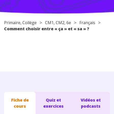
Conseils pour les parents
Primaire
,
Collège
>
CM1
,
CM2
,
6e
>
Français
>
Comment choisir entre « ça » et « sa » ?
Fiche de
Quiz et
Vidéos et
cours
exercices
podcasts