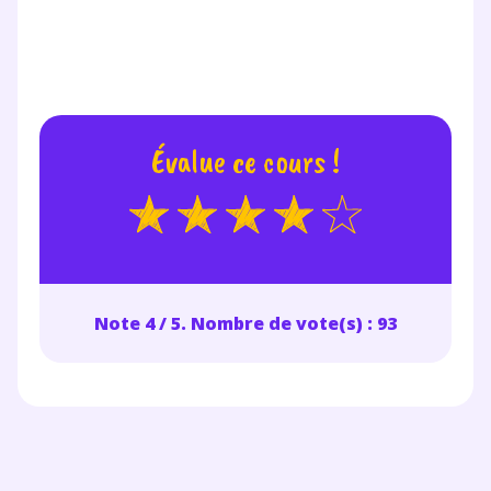
année scolaire ?
Évalue ce cours !
Testez gratuitement
pendant 24h notre
plateforme de soutien
scolaire !
Note 4 / 5. Nombre de vote(s) : 93
Fiches de cours et vidéos
,
exercices
corrigés
,
podcasts de révisions
Un
espace dédié aux parents
pour
suivre les progrès
Tout le programme scolaire du CP à
la Terminale