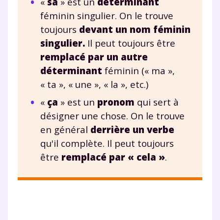
«
sa
» est un
déterminant
féminin singulier. On le trouve
toujours
devant un nom féminin
singulier.
Il peut toujours être
remplacé par un autre
déterminant
féminin (« ma »,
« ta », « une », « la », etc.)
«
ça
» est un
pronom
qui sert à
désigner une chose. On le trouve
en général
derrière un verbe
qu'il complète. Il peut toujours
Fermer
être
remplacé par « cela »
.
Envie de progresser
et de réussir votre