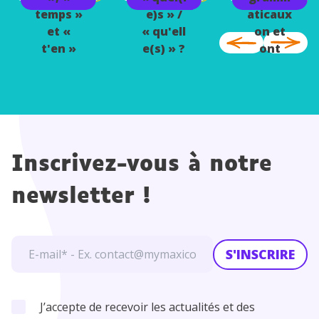
temps »
e)s » /
aticaux
et «
« qu'ell
on et
t'en »
e(s) » ?
ont
Inscrivez-vous à notre
newsletter !
S'INSCRIRE
J’accepte de recevoir les actualités et des