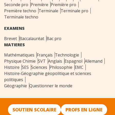
Seconde pro
Première
Première pro
Première techno
Terminale
Terminale pro
Terminale techno
EXAMENS
Brevet
Baccalauréat
Bac pro
MATIERES
Mathématiques
Français
Technologie
Physique Chimie
SVT
Anglais
Espagnol
Allemand
Histoire
SES
Sciences
Philosophie
EMC
Histoire-Géographie géopolitique et sciences
politiques
Géographie
Questionner le monde
SOUTIEN SCOLAIRE
PROFS EN LIGNE