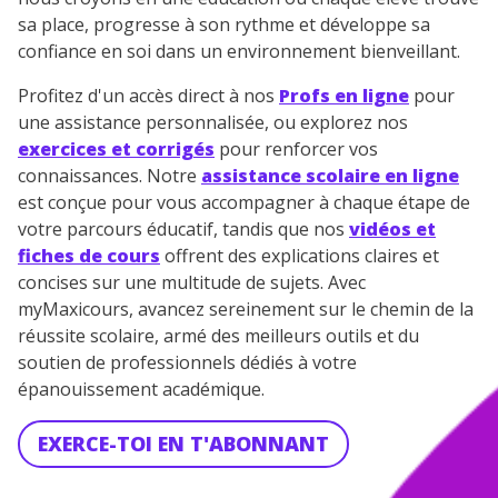
sa place, progresse à son rythme et développe sa
Votre adresse e-mail sera exclusivement utilisée pour
confiance en soi dans un environnement bienveillant.
vous envoyer notre newsletter. Vous pourrez vous
désinscrire à tout moment, à travers le lien de
Profitez d'un accès direct à nos
Profs en ligne
pour
désinscription présent dans chaque newsletter. Pour
une assistance personnalisée, ou explorez nos
en savoir plus sur la gestion de vos données
exercices et corrigés
pour renforcer vos
personnelles et pour exercer vos droits, vous pouvez
connaissances. Notre
assistance scolaire en ligne
consulter
notre charte
.
est conçue pour vous accompagner à chaque étape de
votre parcours éducatif, tandis que nos
vidéos et
fiches de cours
offrent des explications claires et
concises sur une multitude de sujets. Avec
myMaxicours, avancez sereinement sur le chemin de la
réussite scolaire, armé des meilleurs outils et du
soutien de professionnels dédiés à votre
épanouissement académique.
EXERCE-TOI EN T'ABONNANT