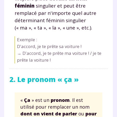
féminin
singulier et peut être
remplacé par n'importe quel autre
déterminant féminin singulier
(« ma », « ta », « la », « une », etc.).
Exemple :
D'accord, je te prête
sa
voiture !
→ D'accord, je te prête
ma
voiture ! / je te
prête
la
voiture !
2. Le pronom « ça »
«
Ça
» est un
pronom
. Il est
utilisé pour remplacer un nom
dont on vient de parler
ou
pour