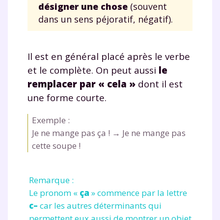
désigner une chose
(souvent
dans un sens péjoratif, négatif).
Il est en général placé après le verbe
et le complète. On peut aussi
le
remplacer par « cela »
dont il est
une forme courte.
Exemple :
Je ne mange pas
ça
! → Je ne mange pas
cette soupe
!
Remarque :
Le pronom «
ça
» commence par la lettre
c–
car les autres déterminants qui
permettent eux aussi de montrer un objet