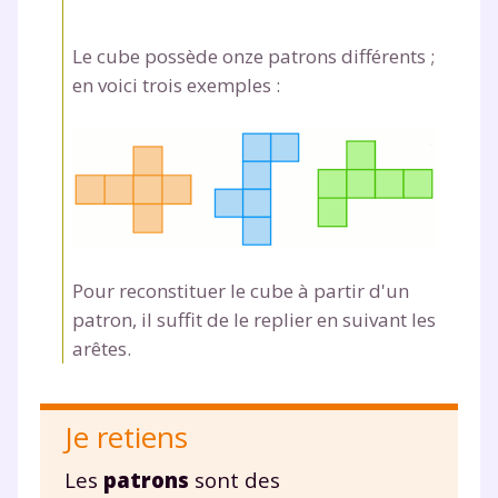
Fermer
Le cube possède onze patrons différents ;
en voici trois exemples :
Envie de progresser
et de réussir votre
année scolaire ?
Pour reconstituer le cube à partir d'un
patron, il suffit de le replier en suivant les
arêtes.
Testez gratuitement
pendant 24h notre
Je retiens
plateforme de soutien
Les
patrons
sont des