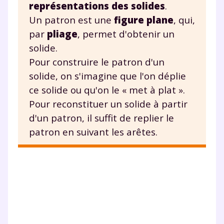
scolaire !
représentations des solides
.
Un patron est une
figure plane
, qui,
Fiches de cours et vidéos
,
exercices
par
pliage
, permet d'obtenir un
corrigés
,
podcasts de révisions
solide.
Un
espace dédié aux parents
pour
Pour construire le patron d'un
suivre les progrès
solide, on s'imagine que l'on déplie
Tout le programme scolaire du CP à
la Terminale
ce solide ou qu'on le « met à plat ».
Des profs expérimentés disponibles
Pour reconstituer un solide à partir
à la demande par tchat, audio ou
d'un patron, il suffit de replier le
vidéo
patron en suivant les arêtes.
TESTER GRATUITEMENT
* Votre code d'accès sera envoyé à cette adresse e-mail. En
renseignant votre e-mail, vous consentez à ce que vos
données à caractère personnel soient traitées par SEJER, sous