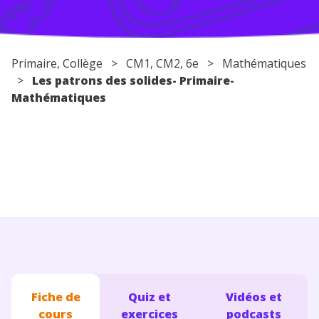
Conseils pour les parents
Primaire
,
Collège
>
CM1
,
CM2
,
6e
>
Mathématiques
>
Les patrons des solides- Primaire-
Mathématiques
Fiche de
Quiz et
Vidéos et
cours
exercices
podcasts