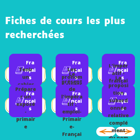
Fiches de cours les plus
recherchées
Fra
Fra
Fra
L'impér
Tenir
Les
nçai
nçai
nçai
atif -
Le
un
pronom
s
s
s
La
françai
présent
cahier
s sujets
proposi
s
Prépare
de
tion
Fra
Fra
Fra
r un
l'impéra
subord
nçai
nçai
nçai
exposé
tif :
onnée
s
s
s
-
emploi-
relative
primair
Primair
complé
e
e-
ment
Françai
du nom