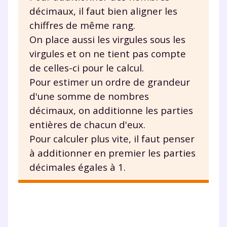
décimaux, il faut bien aligner les
chiffres de même rang.
Fermer
On place aussi les virgules sous les
virgules et on ne tient pas compte
de celles-ci pour le calcul.
Pour estimer un ordre de grandeur
Envie de progresser
d'une somme de nombres
et de réussir votre
décimaux, on additionne les parties
entières de chacun d'eux.
année scolaire ?
Pour calculer plus vite, il faut penser
à additionner en premier les parties
décimales égales à 1.
Testez gratuitement
pendant 24h notre