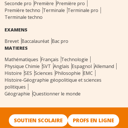
Seconde pro
Première
Première pro
Première techno
Terminale
Terminale pro
Terminale techno
EXAMENS
Brevet
Baccalauréat
Bac pro
MATIERES
Mathématiques
Français
Technologie
Physique Chimie
SVT
Anglais
Espagnol
Allemand
Histoire
SES
Sciences
Philosophie
EMC
Histoire-Géographie géopolitique et sciences
politiques
Géographie
Questionner le monde
SOUTIEN SCOLAIRE
PROFS EN LIGNE