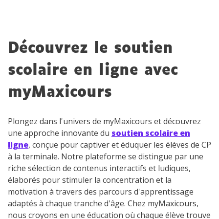
renseignant votre e-mail, vous consentez à ce que vos
données à caractère personnel soient traitées par SEJER, sous
la marque myMaxicours, afin que SEJER puisse vous donner
accès au service de soutien scolaire pendant 24h. Pour en
savoir plus sur la gestion de vos données personnelles et
Découvrez le soutien
pour exercer vos droits, vous pouvez consulter
notre
charte
.
scolaire en ligne avec
J’accepte de recevoir les actualités et des
myMaxicours
communications de la part de
myMaxicours.
Plongez dans l'univers de myMaxicours et découvrez
Votre adresse e-mail sera exclusivement utilisée pour
une approche innovante du
soutien scolaire en
vous envoyer notre newsletter. Vous pourrez vous
ligne
, conçue pour captiver et éduquer les élèves de CP
désinscrire à tout moment, à travers le lien de
à la terminale. Notre plateforme se distingue par une
désinscription présent dans chaque newsletter. Pour
riche sélection de contenus interactifs et ludiques,
en savoir plus sur la gestion de vos données
personnelles et pour exercer vos droits, vous pouvez
élaborés pour stimuler la concentration et la
consulter
notre charte
.
motivation à travers des parcours d'apprentissage
adaptés à chaque tranche d'âge. Chez myMaxicours,
nous croyons en une éducation où chaque élève trouve