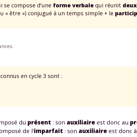
ui se compose d'une
forme verbale
qui réunit
deux
ou « être ») conjugué à un temps simple + le
partici
ances.
Envie de progresser et de
éussir votre année scolaire 
connus en cycle 3 sont :
stez gratuitement pendant 24h
tre plateforme de soutien scolaire
omposé du
présent
: son
auxiliaire
est donc au
pr
iches de cours et vidéos
,
Tout le programme sco
omposé de l'
imparfait
: son
auxiliaire
est donc à 
xercices corrigés
,
du CP à la Terminale