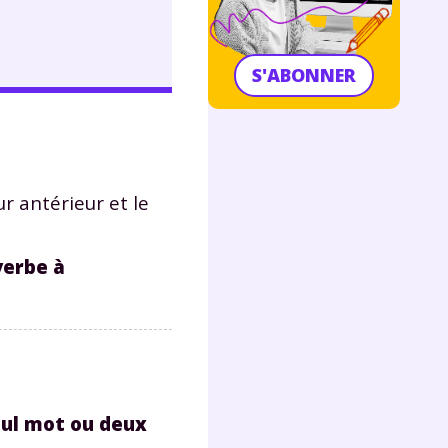
S'ABONNER
tur antérieur et le
verbe à
eul mot ou deux