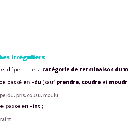
bes irréguliers
iers dépend de la
catégorie de terminaison du v
ipe passé en
–du
(sauf
prendre
,
coudre
et
moudr
 perdu, pris, cousu, moulu
pe passé en
–int
;
raint