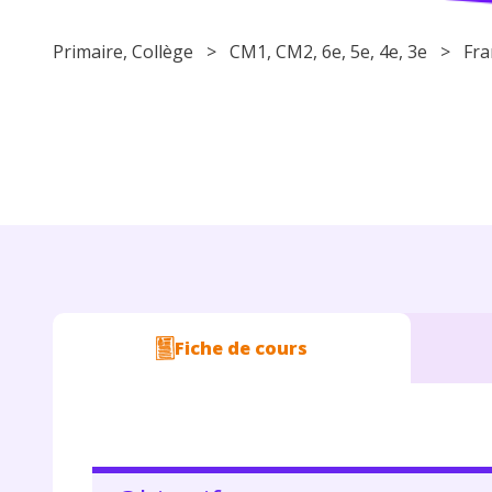
Primaire
,
Collège
>
CM1
,
CM2
,
6e
,
5e
,
4e
,
3e
>
Fra
Fiche de cours