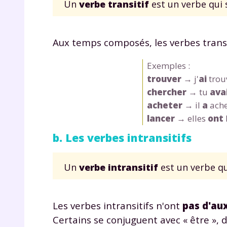
Un
verbe transitif
est un verbe qui 
de vos
notre
Aux temps composés, les verbes transit
Exemples :
trouver
→ j'
ai
trou
chercher
→ tu
ava
acheter
→ il
a
ache
lancer
→ elles
ont
b. Les verbes intransitifs
Un
verbe intransitif
est un verbe q
Les verbes intransitifs n'ont
pas d'aux
Certains se conjuguent avec « être », d'