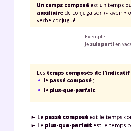
Un temps composé
est un temps q
auxiliaire
de conjugaison (« avoir » 
verbe conjugué.
Exemple :
Je
suis parti
en vac
r
Les
temps composés de l'indicatif
le
passé composé
;
le
plus-que-parfait
.
Te
no
► Le
passé composé
est le temps c
F
► Le
plus-que-parfait
est le temps c
e