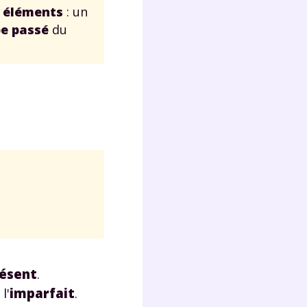
 éléments
: un
pe passé
du
Fermer
?
 !
ésent
.
laire
l'
imparfait
.