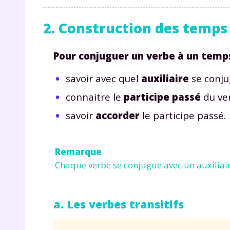
p
2. Construction des temps 
Pour conjuguer un verbe à un tem
savoir avec quel
auxiliaire
se conju
connaitre le
participe passé
du ver
* Votre
savoir
accorder
le participe passé.
consent
marque 
pendant
vos dro
Remarque
Chaque verbe se conjugue avec un auxiliair
a. Les verbes transitifs
Votre 
newsle
désins