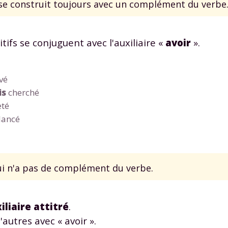
se construit toujours avec un complément du verbe
 données personnelles et pour exercer vos droits, vous pouvez consu
 charte
.
ifs se conjuguent avec l'auxiliaire «
avoir
».
vé
is
cherché
té
lancé
ui n'a pas de complément du verbe.
iliaire attitré
.
autres avec « avoir ».