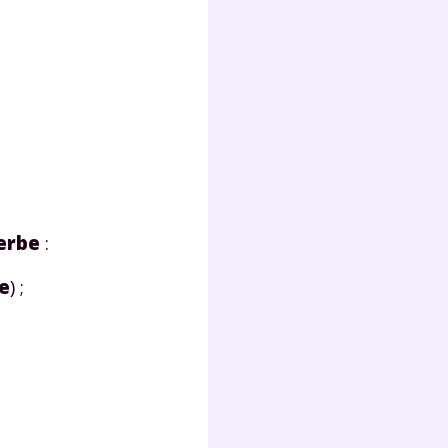
erbe
:
e
) ;