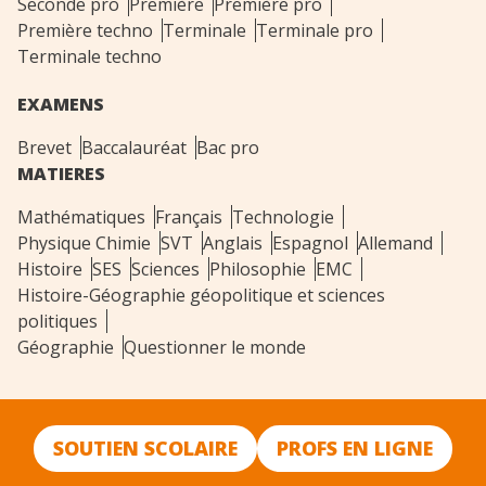
Seconde pro
Première
Première pro
Première techno
Terminale
Terminale pro
Terminale techno
EXAMENS
Brevet
Baccalauréat
Bac pro
MATIERES
Mathématiques
Français
Technologie
Physique Chimie
SVT
Anglais
Espagnol
Allemand
Histoire
SES
Sciences
Philosophie
EMC
Histoire-Géographie géopolitique et sciences
politiques
Géographie
Questionner le monde
SOUTIEN SCOLAIRE
PROFS EN LIGNE