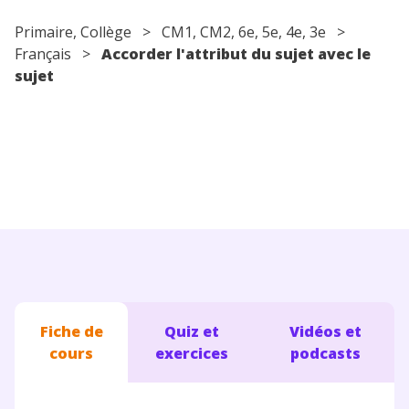
Conseils pour les parents
Primaire
,
Collège
>
CM1
,
CM2
,
6e
,
5e
,
4e
,
3e
>
Français
>
Accorder l'attribut du sujet avec le
sujet
Fiche de
Quiz et
Vidéos et
cours
exercices
podcasts