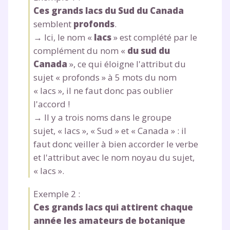
Ces grands lacs du Sud du Canada
semblent
profonds
.
Fermer
→ Ici, le nom «
lacs
» est complété par le
complément du nom «
du sud du
Canada
», ce qui éloigne l'attribut du
sujet « profonds » à 5 mots du nom
Envie de progresser
« lacs », il ne faut donc pas oublier
l'accord !
et de réussir votre
→ Il y a trois noms dans le groupe
sujet, « lacs », « Sud » et « Canada » : il
année scolaire ?
faut donc veiller à bien accorder le verbe
et l'attribut avec le nom noyau du sujet,
« lacs ».
Testez gratuitement
Exemple 2 :
Ces grands lacs qui attirent chaque
pendant 24h notre
année les amateurs de botanique