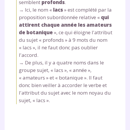
plateforme de soutien
semblent
profonds
.
→ Ici, le nom «
lacs
» est complété par la
scolaire !
proposition subordonnée relative «
qui
attirent chaque année les amateurs
Fiches de cours et vidéos
,
exercices
corrigés
,
podcasts de révisions
de botanique
», ce qui éloigne l'attribut
Un
espace dédié aux parents
pour
du sujet « profonds » à 9 mots du nom
suivre les progrès
« lacs », il ne faut donc pas oublier
Tout le programme scolaire du CP à
l'accord.
la Terminale
→ De plus, il y a quatre noms dans le
Des profs expérimentés disponibles
groupe sujet, « lacs », « année »,
à la demande par tchat, audio ou
« amateurs » et « botanique ». ll faut
vidéo
donc bien veiller à accorder le verbe et
l'attribut du sujet avec le nom noyau du
sujet, « lacs ».
TESTER GRATUITEMENT
* Votre code d'accès sera envoyé à cette adresse e-mail. En