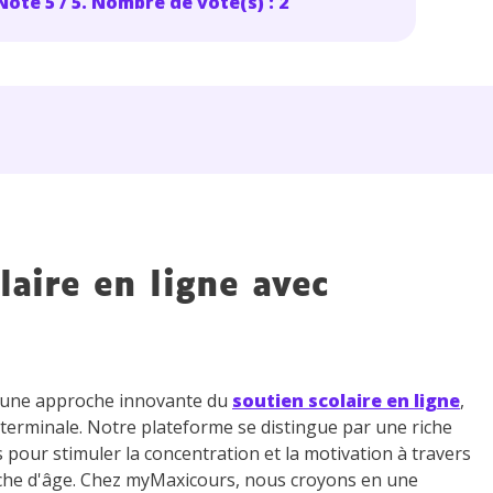
Note 5 / 5. Nombre de vote(s) : 2
 données personnelles et pour exercer vos droits, vous pouvez consu
 charte
.
laire en ligne avec
z une approche innovante du
soutien scolaire en ligne
,
 terminale. Notre plateforme se distingue par une riche
s pour stimuler la concentration et la motivation à travers
che d'âge. Chez myMaxicours, nous croyons en une