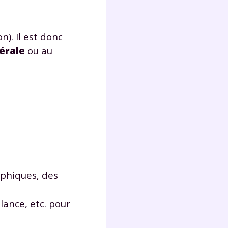
Fermer
). Il est donc
érale
ou au
?
aphiques, des
 !
lance, etc. pour
laire