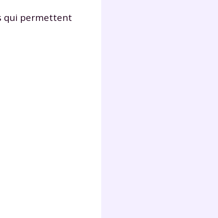
s
nde
es qui permettent
déo
ENT
vous
a
olaire
exercer
 la
e
stion