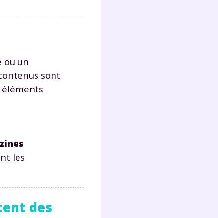
 ou un
 contenus sont
es éléments
zines
ent les
tent des