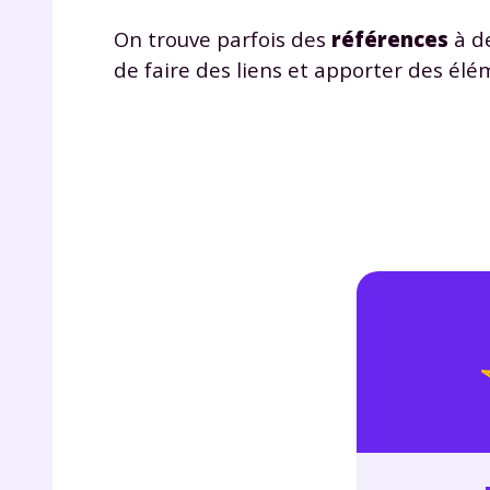
p
On trouve parfois des
références
à de
de faire des liens et apporter des él
* Votre
consent
marque 
pendant
vos dro
Votre 
newsle
désins