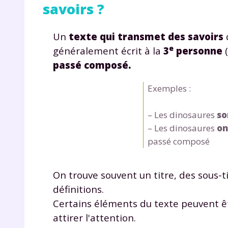
savoirs ?
Un
texte qui transmet des savoirs
e
généralement écrit à la
3
personne
(
passé composé.
Exemples :
r
– Les dinosaures
so
– Les dinosaures
on
passé composé
Te
On trouve souvent un titre, des sous-t
no
définitions.
Certains éléments du texte peuvent êtr
F
attirer l'attention.
e