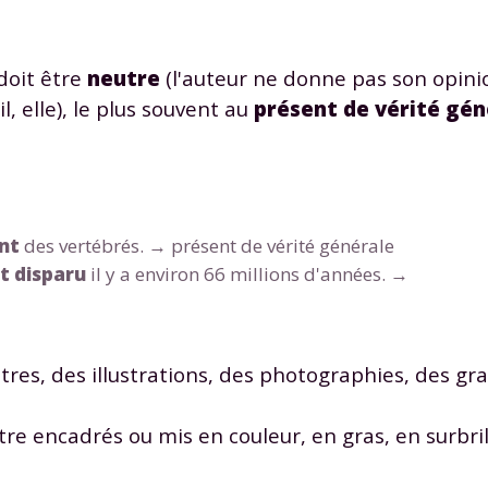
doit être
neutre
(l'auteur ne donne pas son opinion
il, elle), le plus souvent au
présent
de vérité gén
Envie de progresser et de
éussir votre année scolaire 
nt
des vertébrés. → présent de vérité générale
t disparu
il y a environ 66 millions d'années. →
stez gratuitement pendant 24h
itres, des illustrations, des photographies, des gr
tre plateforme de soutien scolaire
e encadrés ou mis en couleur, en gras, en surbril
iches de cours et vidéos
,
Tout le programme sco
xercices corrigés
,
du CP à la Terminale