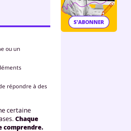
S'ABONNER
e ou un
 éléments
de répondre à des
ne certaine
rases.
Chaque
 le comprendre.