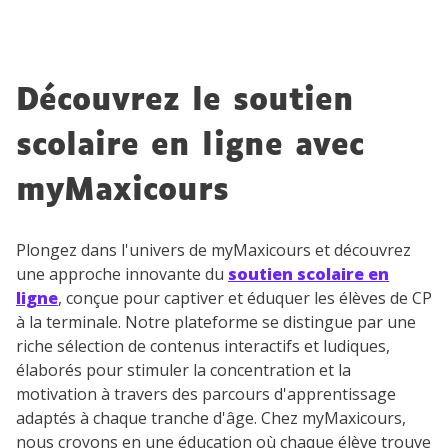
renseignant votre e-mail, vous consentez à ce que vos
données à caractère personnel soient traitées par SEJER, sous
la marque myMaxicours, afin que SEJER puisse vous donner
accès au service de soutien scolaire pendant 24h. Pour en
savoir plus sur la gestion de vos données personnelles et
Découvrez le soutien
pour exercer vos droits, vous pouvez consulter
notre
charte
.
scolaire en ligne avec
J’accepte de recevoir les actualités et des
myMaxicours
communications de la part de
myMaxicours.
Plongez dans l'univers de myMaxicours et découvrez
Votre adresse e-mail sera exclusivement utilisée pour
une approche innovante du
soutien scolaire en
vous envoyer notre newsletter. Vous pourrez vous
ligne
, conçue pour captiver et éduquer les élèves de CP
désinscrire à tout moment, à travers le lien de
à la terminale. Notre plateforme se distingue par une
désinscription présent dans chaque newsletter. Pour
riche sélection de contenus interactifs et ludiques,
en savoir plus sur la gestion de vos données
personnelles et pour exercer vos droits, vous pouvez
élaborés pour stimuler la concentration et la
consulter
notre charte
.
motivation à travers des parcours d'apprentissage
adaptés à chaque tranche d'âge. Chez myMaxicours,
nous croyons en une éducation où chaque élève trouve