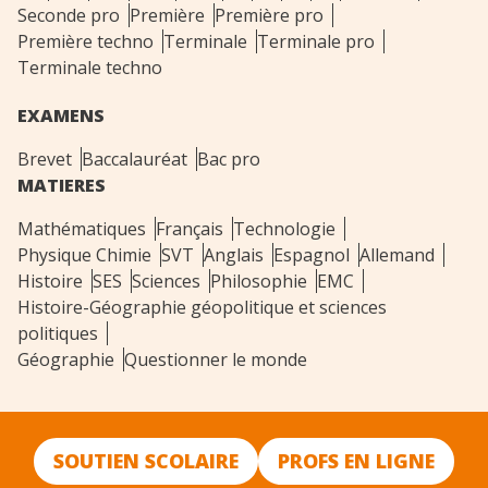
Seconde pro
Première
Première pro
Première techno
Terminale
Terminale pro
Terminale techno
EXAMENS
Brevet
Baccalauréat
Bac pro
MATIERES
Mathématiques
Français
Technologie
Physique Chimie
SVT
Anglais
Espagnol
Allemand
Histoire
SES
Sciences
Philosophie
EMC
Histoire-Géographie géopolitique et sciences
politiques
Géographie
Questionner le monde
SOUTIEN SCOLAIRE
PROFS EN LIGNE