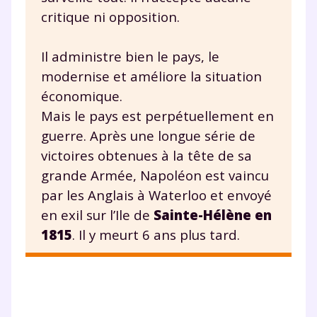
critique ni opposition.
Fermer
Il administre bien le pays, le
modernise et améliore la situation
économique.
Mais le pays est perpétuellement en
Envie de progresser
guerre. Après une longue série de
et de réussir votre
victoires obtenues à la tête de sa
grande Armée, Napoléon est vaincu
année scolaire ?
par les Anglais à Waterloo et envoyé
en exil sur l’Ile de
Sainte-Hélène en
1815
. Il y meurt 6 ans plus tard.
Testez gratuitement
pendant 24h notre