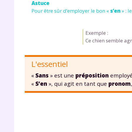
Astuce
Pour être sûr d’employer le bon «
s’en
» : 
Exemple :
Ce chien semble agre
r
L'essentiel
«
Sans
» est une
préposition
employé
«
S’en
», qui agit en tant que
pronom
Te
no
F
e