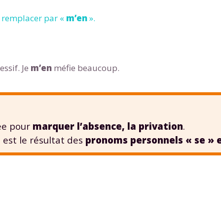
le remplacer par «
m’en
».
ssif. Je
m’en
méfie beaucoup.
Envie de progresser et de
éussir votre année scolaire 
e pour
marquer l’absence, la privation
.
, est le résultat des
pronoms personnels « se » e
stez gratuitement pendant 24h
tre plateforme de soutien scolaire
iches de cours et vidéos
,
Tout le programme sco
xercices corrigés
,
du CP à la Terminale