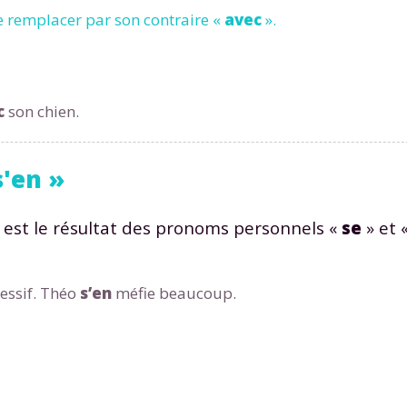
le remplacer par son contraire «
avec
».
c
son chien.
s'en »
, est le résultat des pronoms personnels «
se
» et 
essif. Théo
s’en
méfie beaucoup.