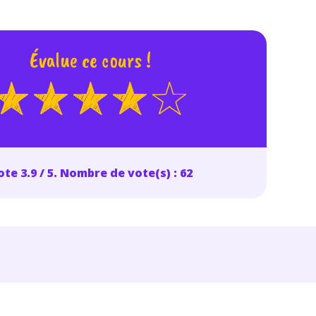
odcasts de révisions
Des profs expérimenté
Un
espace dédié aux
disponibles à la dema
parents
pour suivre les
par tchat, audio ou vi
Évalue ce cours !
progrès
TESTER GRATUITEM
 code d'accès sera envoyé à cette adresse e-mail. En renseignant votre e-mail, 
ez à ce que vos données à caractère personnel soient traitées par SEJER, sous l
te 3.9 / 5. Nombre de vote(s) : 62
myMaxicours, afin que SEJER puisse vous donner accès au service de soutien sc
 24h. Pour en savoir plus sur la gestion de vos données personnelles et pour 
its, vous pouvez consulter
notre charte
.
J’accepte de recevoir les actualités et des communications de
part de myMaxicours.
adresse e-mail sera exclusivement utilisée pour vous envoyer notre
tter. Vous pourrez vous désinscrire à tout moment, à travers le lien d
cription présent dans chaque newsletter. Pour en savoir plus sur la ge