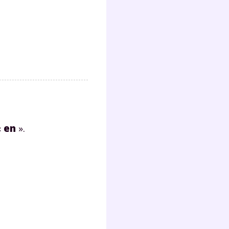
«
en
».