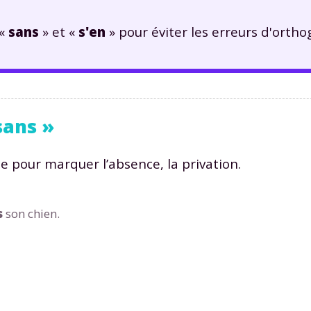
 «
sans
» et «
s'en
» pour éviter les erreurs d'ortho
sans »
 pour marquer l’absence, la privation.
s
son chien.