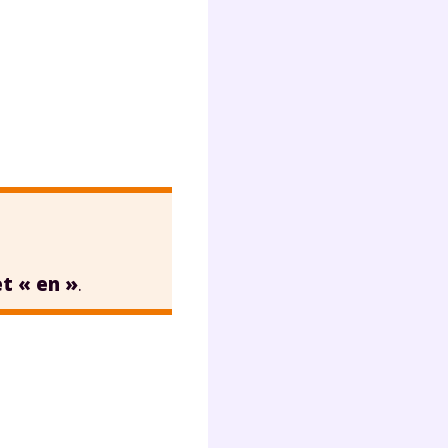
Fermer
?
t « en »
.
 !
laire