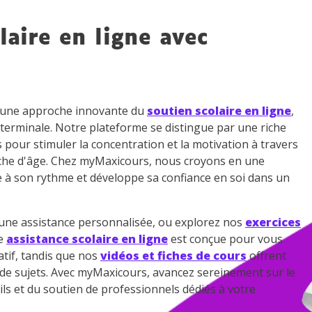
 données personnelles et pour exercer vos droits, vous pouvez consu
 charte
.
laire en ligne avec
z une approche innovante du
soutien scolaire en ligne
,
 terminale. Notre plateforme se distingue par une riche
s pour stimuler la concentration et la motivation à travers
che d'âge. Chez myMaxicours, nous croyons en une
e à son rythme et développe sa confiance en soi dans un
ne assistance personnalisée, ou explorez nos
exercices
re
assistance scolaire en ligne
est conçue pour vous
tif, tandis que nos
vidéos et fiches de cours
offrent
e de sujets. Avec myMaxicours, avancez sereinement sur le
ils et du soutien de professionnels dédiés à votre