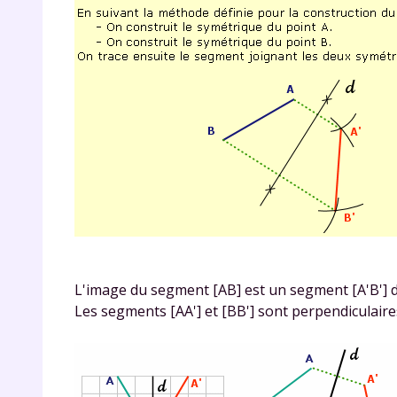
de vos
notre
L'image du segment [AB] est un segment [A'B']
Les segments [AA'] et [BB'] sont perpendiculaires 