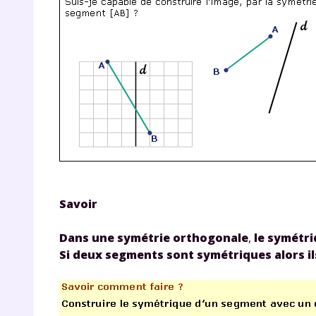
p
* Votre
consent
marque 
pendant
vos dro
Savoir
Dans une symétrie orthogonale
,
le symétr
Si deux segments sont symétriques alors i
Votre 
newsle
désins