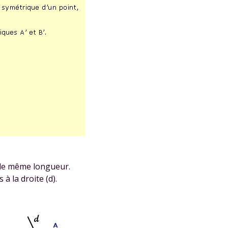
 données personnelles et pour exercer vos droits, vous pouvez consu
 charte
.
 de même longueur.
à la droite (d).