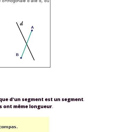
odcasts de révisions
Des profs expérimenté
Un
espace dédié aux
disponibles à la dema
parents
pour suivre les
par tchat, audio ou vi
progrès
TESTER GRATUITEM
 code d'accès sera envoyé à cette adresse e-mail. En renseignant votre e-mail, 
ez à ce que vos données à caractère personnel soient traitées par SEJER, sous l
myMaxicours, afin que SEJER puisse vous donner accès au service de soutien sc
 24h. Pour en savoir plus sur la gestion de vos données personnelles et pour 
its, vous pouvez consulter
notre charte
.
J’accepte de recevoir les actualités et des communications de
ique d'un segment est un segment
.
part de myMaxicours.
ls ont même longueur
.
adresse e-mail sera exclusivement utilisée pour vous envoyer notre
tter. Vous pourrez vous désinscrire à tout moment, à travers le lien d
cription présent dans chaque newsletter. Pour en savoir plus sur la ge