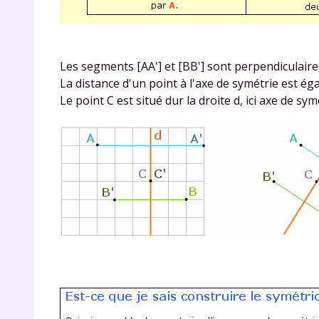
Les segments [AA'] et [BB'] sont perpendiculaires
La distance d'un point à l'axe de symétrie est éga
Le point C est situé dur la droite d, ici axe de s
r
Te
no
F
e