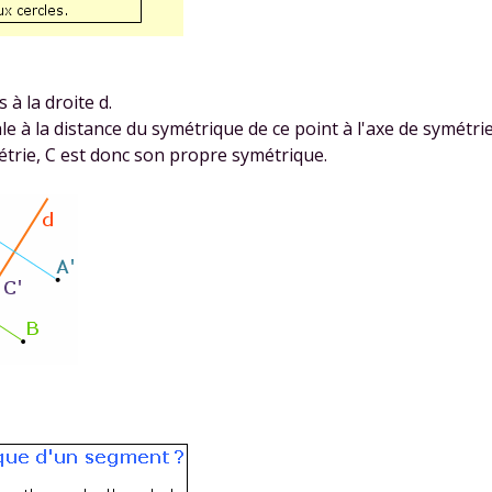
 à la droite d.
le à la distance du symétrique de ce point à l'axe de symétrie
ymétrie, C est donc son propre symétrique.
Envie de progresser et de
éussir votre année scolaire 
stez gratuitement pendant 24h
tre plateforme de soutien scolaire
iches de cours et vidéos
,
Tout le programme sco
xercices corrigés
,
du CP à la Terminale