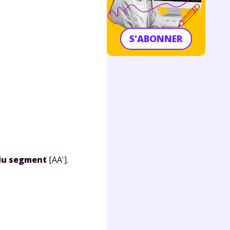
S'ABONNER
 du segment
[AA'].