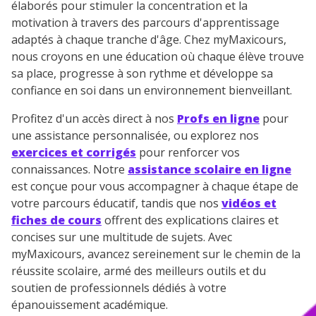
élaborés pour stimuler la concentration et la
communications de la part de
motivation à travers des parcours d'apprentissage
myMaxicours.
adaptés à chaque tranche d'âge. Chez myMaxicours,
nous croyons en une éducation où chaque élève trouve
Votre adresse e-mail sera exclusivement utilisée pour
vous envoyer notre newsletter. Vous pourrez vous
sa place, progresse à son rythme et développe sa
désinscrire à tout moment, à travers le lien de
confiance en soi dans un environnement bienveillant.
désinscription présent dans chaque newsletter. Pour
en savoir plus sur la gestion de vos données
Profitez d'un accès direct à nos
Profs en ligne
pour
personnelles et pour exercer vos droits, vous pouvez
une assistance personnalisée, ou explorez nos
consulter
notre charte
.
exercices et corrigés
pour renforcer vos
connaissances. Notre
assistance scolaire en ligne
est conçue pour vous accompagner à chaque étape de
votre parcours éducatif, tandis que nos
vidéos et
fiches de cours
offrent des explications claires et
concises sur une multitude de sujets. Avec
myMaxicours, avancez sereinement sur le chemin de la
réussite scolaire, armé des meilleurs outils et du
soutien de professionnels dédiés à votre
épanouissement académique.