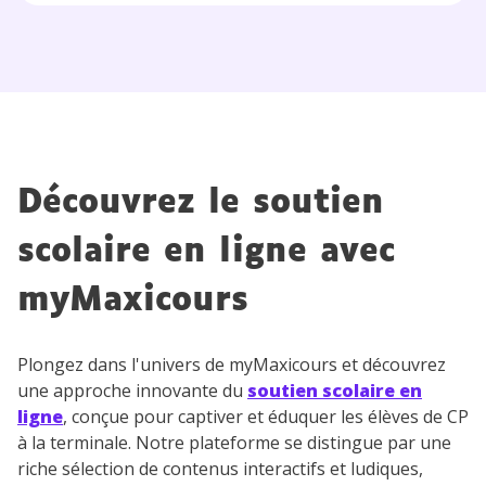
Tout le programme scolaire du CP à
la Terminale
Des profs expérimentés disponibles
à la demande par tchat, audio ou
vidéo
Découvrez le soutien
TESTER GRATUITEMENT
scolaire en ligne avec
* Votre code d'accès sera envoyé à cette adresse e-mail. En
myMaxicours
renseignant votre e-mail, vous consentez à ce que vos
données à caractère personnel soient traitées par SEJER, sous
la marque myMaxicours, afin que SEJER puisse vous donner
Plongez dans l'univers de myMaxicours et découvrez
accès au service de soutien scolaire pendant 24h. Pour en
savoir plus sur la gestion de vos données personnelles et
une approche innovante du
soutien scolaire en
pour exercer vos droits, vous pouvez consulter
notre
ligne
, conçue pour captiver et éduquer les élèves de CP
charte
.
à la terminale. Notre plateforme se distingue par une
riche sélection de contenus interactifs et ludiques,
J’accepte de recevoir les actualités et des