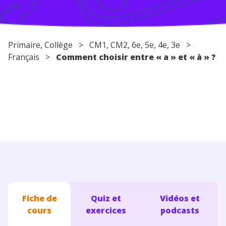
Conseils pour les parents
Primaire
,
Collège
>
CM1
,
CM2
,
6e
,
5e
,
4e
,
3e
>
Français
>
Comment choisir entre « a » et « à » ?
Fiche de
Quiz et
Vidéos et
cours
exercices
podcasts