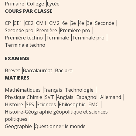
Primaire
Collège
Lycée
COURS PAR CLASSE
CP
CE1
CE2
CM1
CM2
6e
5e
4e
3e
Seconde
Seconde pro
Première
Première pro
Première techno
Terminale
Terminale pro
Terminale techno
EXAMENS
Brevet
Baccalauréat
Bac pro
MATIERES
Mathématiques
Français
Technologie
Physique Chimie
SVT
Anglais
Espagnol
Allemand
Histoire
SES
Sciences
Philosophie
EMC
Histoire-Géographie géopolitique et sciences
politiques
Géographie
Questionner le monde