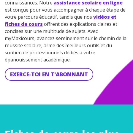
désinscrire à tout moment, à travers le lien de
connaissances. Notre
assistance scolaire en ligne
désinscription présent dans chaque newsletter. Pour
est conçue pour vous accompagner à chaque étape de
en savoir plus sur la gestion de vos données
votre parcours éducatif, tandis que nos
vidéos et
personnelles et pour exercer vos droits, vous pouvez
fiches de cours
offrent des explications claires et
consulter
notre charte
.
concises sur une multitude de sujets. Avec
myMaxicours, avancez sereinement sur le chemin de la
réussite scolaire, armé des meilleurs outils et du
soutien de professionnels dédiés à votre
épanouissement académique.
EXERCE-TOI EN T'ABONNANT