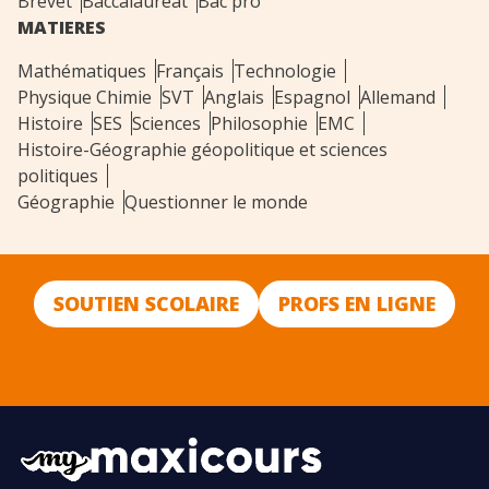
Brevet
Baccalauréat
Bac pro
MATIERES
Mathématiques
Français
Technologie
Physique Chimie
SVT
Anglais
Espagnol
Allemand
Histoire
SES
Sciences
Philosophie
EMC
Histoire-Géographie géopolitique et sciences
politiques
Géographie
Questionner le monde
SOUTIEN SCOLAIRE
PROFS EN LIGNE