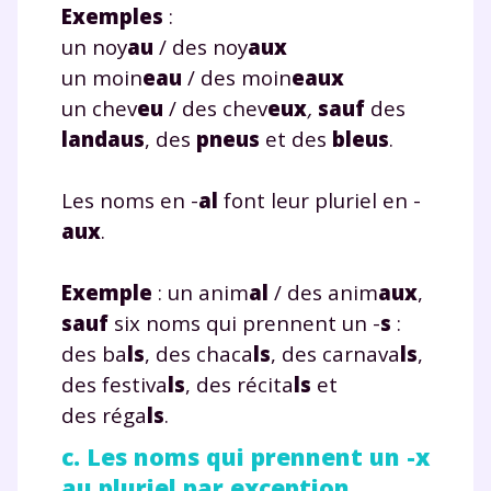
Exemples
:
un noy
au
/ des noy
aux
un moin
eau
/ des moin
eaux
un chev
eu
/ des chev
eux
,
sauf
des
landaus
, des
pneus
et des
bleus
.
Les noms en -
al
font leur pluriel en -
aux
.
Exemple
: un anim
al
/ des anim
aux
,
sauf
six noms qui prennent un -
s
:
des ba
ls
, des chaca
ls
, des carnava
ls
,
des festiva
ls
, des récita
ls
et
des réga
ls
.
c. Les noms qui prennent un -x
au pluriel par exception