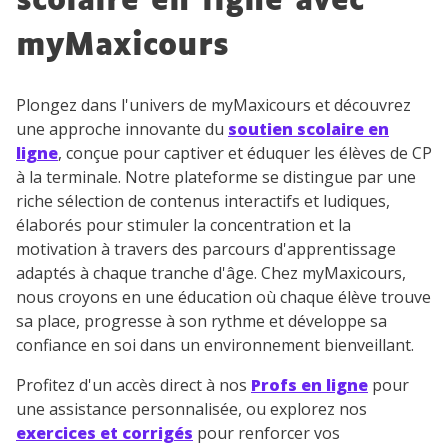
scolaire en ligne avec
myMaxicours
TESTER GRATUITEMENT
Plongez dans l'univers de myMaxicours et découvrez
une approche innovante du
soutien scolaire en
* Votre code d'accès sera envoyé à cette adresse e-mail. En
ligne
, conçue pour captiver et éduquer les élèves de CP
renseignant votre e-mail, vous consentez à ce que vos
à la terminale. Notre plateforme se distingue par une
données à caractère personnel soient traitées par SEJER, sous
riche sélection de contenus interactifs et ludiques,
la marque myMaxicours, afin que SEJER puisse vous donner
accès au service de soutien scolaire pendant 24h. Pour en
élaborés pour stimuler la concentration et la
savoir plus sur la gestion de vos données personnelles et
motivation à travers des parcours d'apprentissage
pour exercer vos droits, vous pouvez consulter
notre
adaptés à chaque tranche d'âge. Chez myMaxicours,
charte
.
nous croyons en une éducation où chaque élève trouve
J’accepte de recevoir les actualités et des
sa place, progresse à son rythme et développe sa
communications de la part de
confiance en soi dans un environnement bienveillant.
myMaxicours.
Profitez d'un accès direct à nos
Profs en ligne
pour
une assistance personnalisée, ou explorez nos
Votre adresse e-mail sera exclusivement utilisée pour
exercices et corrigés
pour renforcer vos
vous envoyer notre newsletter. Vous pourrez vous