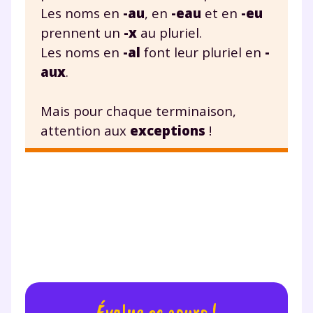
Les noms en
-au
, en
-eau
et en
-eu
prennent un
-x
au pluriel.
Les noms en
-al
font leur pluriel en
-
aux
.
Mais pour chaque terminaison,
attention aux
exceptions
!
Fermer
Envie de progresser
et de réussir votre
année scolaire ?
Évalue ce cours !