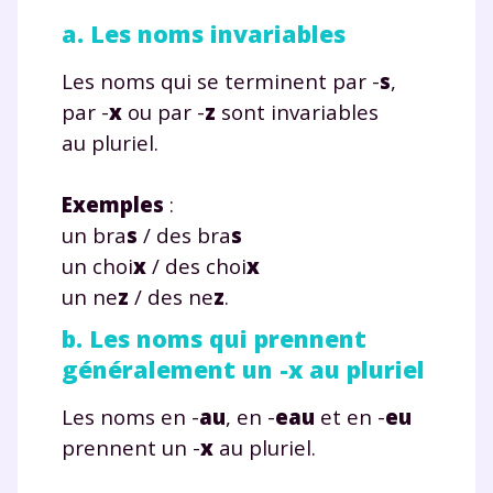
a. Les noms invariables
Les noms qui se terminent par -
s
,
par -
x
ou par -
z
sont invariables
au pluriel.
Exemples
:
un bra
s
/ des bra
s
un choi
x
/ des choi
x
un ne
z
/ des ne
z
.
b. Les noms qui prennent
généralement un -x au pluriel
Les noms en -
au
, en -
eau
et en -
eu
prennent un -
x
au pluriel.