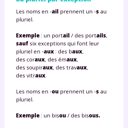
Les noms en -
ail
prennent un -
s
au
pluriel.
Exemple
: un port
ail
/ des port
ails
,
sauf
six exceptions qui font leur
pluriel en -
aux
: des b
aux
,
des cor
aux
, des ém
aux
,
des soupir
aux
, des trav
aux
,
des vitr
aux
.
Les noms en -
ou
prennent un -
s
au
pluriel.
Exemple
: un bis
ou
/ des bis
ous.