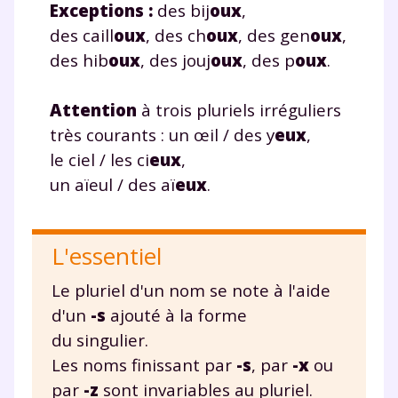
Exceptions :
des bij
oux
,
des caill
oux
, des ch
oux
, des gen
oux
,
des hib
oux
, des jouj
oux
, des p
oux
.
Attention
à trois pluriels irréguliers
très courants : un œil / des y
eux
,
le ciel / les ci
eux
,
un aïeul / des aï
eux
.
L'essentiel
Le pluriel d'un nom se note à l'aide
d'un
-s
ajouté à la forme
du singulier.
Les noms finissant par
-s
, par
-x
ou
par
-z
sont invariables au pluriel.