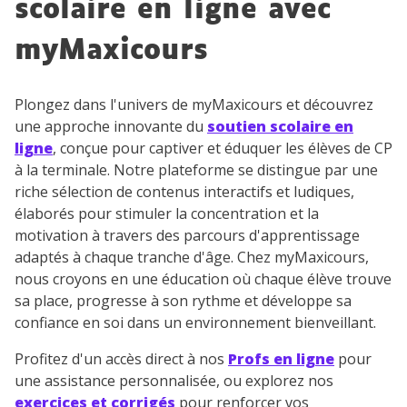
scolaire en ligne avec
désinscrire à tout moment, à travers le lien de
désinscription présent dans chaque newsletter. Pour
myMaxicours
en savoir plus sur la gestion de vos données
personnelles et pour exercer vos droits, vous pouvez
consulter
notre charte
.
Plongez dans l'univers de myMaxicours et découvrez
une approche innovante du
soutien scolaire en
ligne
, conçue pour captiver et éduquer les élèves de CP
à la terminale. Notre plateforme se distingue par une
riche sélection de contenus interactifs et ludiques,
élaborés pour stimuler la concentration et la
motivation à travers des parcours d'apprentissage
adaptés à chaque tranche d'âge. Chez myMaxicours,
nous croyons en une éducation où chaque élève trouve
sa place, progresse à son rythme et développe sa
confiance en soi dans un environnement bienveillant.
Profitez d'un accès direct à nos
Profs en ligne
pour
une assistance personnalisée, ou explorez nos
exercices et corrigés
pour renforcer vos