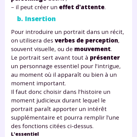
– il peut créer un
effet d'attente
.
b. Insertion
Pour introduire un portrait dans un récit,
on utilisera des
verbes de perception
,
souvent visuelle, ou de
mouvement
.
Le portrait sert avant tout à
présenter
un personnage essentiel pour l'intrigue,
Fermer
au moment où il apparaît ou bien à un
moment important.
Il faut donc choisir dans l'histoire un
moment judicieux durant lequel le
Envie de progresser
portrait paraît apporter un intérêt
et de réussir votre
supplémentaire et pourra remplir l'une
des fonctions citées ci-dessus.
année scolaire ?
L'essentiel