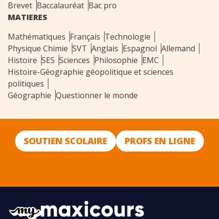
Brevet
Baccalauréat
Bac pro
MATIERES
Mathématiques
Français
Technologie
Physique Chimie
SVT
Anglais
Espagnol
Allemand
Histoire
SES
Sciences
Philosophie
EMC
Histoire-Géographie géopolitique et sciences
politiques
Géographie
Questionner le monde
SOUTIEN SCOLAIRE
PROFS EN LIGNE