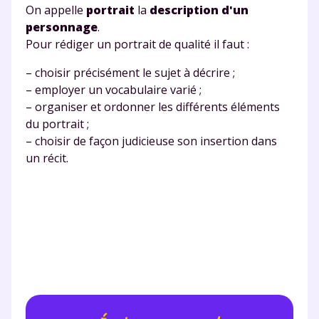
On appelle
portrait
la
description d'un
personnage
.
Pour rédiger un portrait de qualité il faut :
Testez gratuitement
– choisir précisément le sujet à décrire ;
pendant 24h notre
– employer un vocabulaire varié ;
– organiser et ordonner les différents éléments
plateforme de soutien
du portrait ;
– choisir de façon judicieuse son insertion dans
scolaire !
un récit.
Fiches de cours et vidéos
,
exercices
corrigés
,
podcasts de révisions
Un
espace dédié aux parents
pour
suivre les progrès
Tout le programme scolaire du CP à
la Terminale
Des profs expérimentés disponibles
à la demande par tchat, audio ou
vidéo