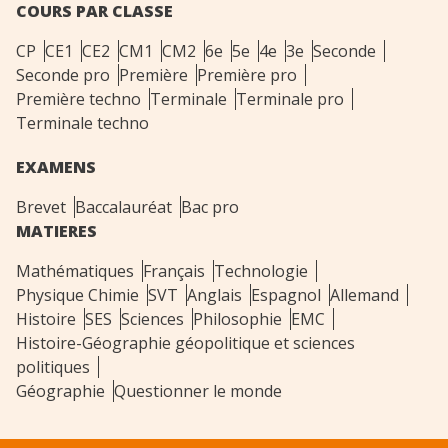
COURS PAR CLASSE
CP
CE1
CE2
CM1
CM2
6e
5e
4e
3e
Seconde
Seconde pro
Première
Première pro
Première techno
Terminale
Terminale pro
Terminale techno
EXAMENS
Brevet
Baccalauréat
Bac pro
MATIERES
Mathématiques
Français
Technologie
Physique Chimie
SVT
Anglais
Espagnol
Allemand
Histoire
SES
Sciences
Philosophie
EMC
Histoire-Géographie géopolitique et sciences
politiques
Géographie
Questionner le monde