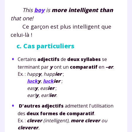
This
boy
is
more
intelligent
than
that one!
Ce garçon est plus intelligent que
celui-là !
c. Cas particuliers
Certains
adjectifs
de
deux syllabes
se
terminant par
y
ont un
comparatif
en
–er
.
Ex. :
happ
y
,
happ
i
er
;
luck
y
,
luck
i
er
;
eas
y
,
eas
i
er
;
earl
y
,
earl
i
er
.
D'autres adjectifs
admettent l'utilisation
des
deux formes de comparatif
.
Ex. :
clever
(intelligent),
more
clever
ou
clever
er
.