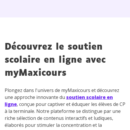
myMaxicours.
Votre adresse e-mail sera exclusivement utilisée pour
vous envoyer notre newsletter. Vous pourrez vous
désinscrire à tout moment, à travers le lien de
désinscription présent dans chaque newsletter. Pour
en savoir plus sur la gestion de vos données
Découvrez le soutien
personnelles et pour exercer vos droits, vous pouvez
consulter
notre charte
.
scolaire en ligne avec
myMaxicours
Plongez dans l'univers de myMaxicours et découvrez
une approche innovante du
soutien scolaire en
ligne
, conçue pour captiver et éduquer les élèves de CP
à la terminale. Notre plateforme se distingue par une
riche sélection de contenus interactifs et ludiques,
élaborés pour stimuler la concentration et la