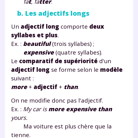
fa
t
,
fa
tt
er
.
b. Les adjectifs longs
Un
adjectif long
comporte
deux
syllabes et plus
.
Ex. :
beautiful
(trois syllabes) ;
expensive
(quatre syllabes).
Le
comparatif de supériorité
d'un
adjectif long
se forme selon le
modèle
suivant :
more
+
adjectif
+
than
.
On ne modifie donc pas l'adjectif.
Ex. :
My car is
more
expensive
than
yours.
Ma voiture est plus chère que la
tienne.