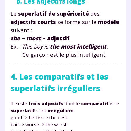
b. Les adjectifs longs
Le
superlatif de supériorité
des
adjectifs courts
se forme sur le
modèle
suivant :
the
+
most
+
adjectif
.
Ex. :
This
boy
is
the most
intelligent
.
Ce garçon est le plus intelligent.
4. Les comparatifs et les
superlatifs irréguliers
Fermer
Il existe
trois adjectifs
dont le
comparatif
et le
superlatif
sont
irréguliers
.
good
-> better -> the best
Envie de progresser
bad -> worse -> the worst