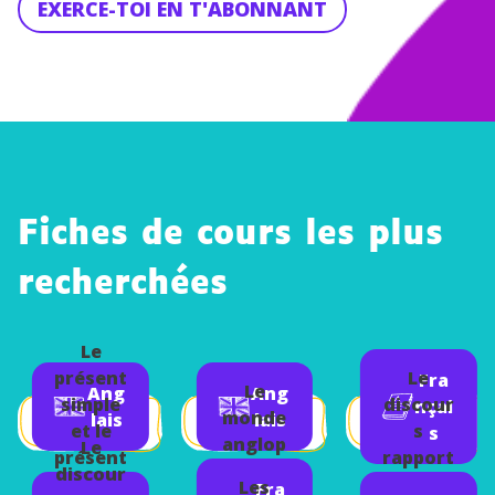
EXERCE-TOI EN T'ABONNANT
Fiches de cours les plus
recherchées
Le
présent
Le
Fra
Le
Ang
Ang
simple
discour
nçai
monde
lais
lais
et le
s
s
anglop
Le
présent
rapport
hone
discour
progres
é
Les
Fra