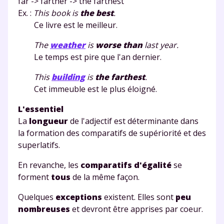
far -> farther -> the farthest
et de réussir votre
Ex. :
This book is
the best
.
Ce livre est le meilleur.
année scolaire ?
The
weather
is
worse than
last year.
Le temps est pire que l'an dernier.
This
building
is
the farthest
.
Cet immeuble est le plus éloigné.
Testez gratuitement
L'essentiel
pendant 24h notre
La
longueur
de l'adjectif est déterminante dans
plateforme de soutien
la formation des comparatifs de supériorité et des
superlatifs.
scolaire !
En revanche, les
comparatifs d'égalité
se
Fiches de cours et vidéos
,
exercices
forment
tous
de la même façon.
corrigés
,
podcasts de révisions
Quelques
exceptions
existent. Elles sont
peu
Un
espace dédié aux parents
pour
nombreuses
et devront être apprises par coeur.
suivre les progrès
Tout le programme scolaire du CP à