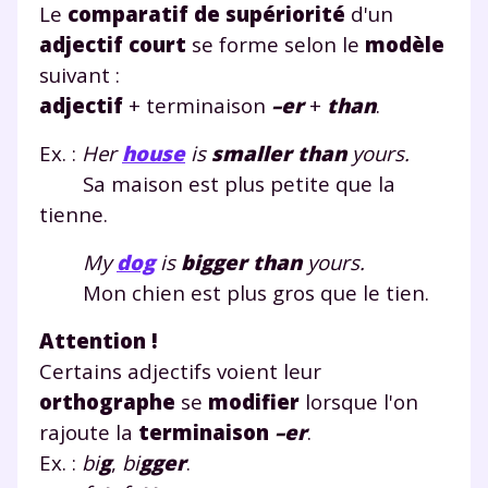
Le
comparatif de supériorité
d'un
adjectif court
se forme selon le
modèle
suivant :
adjectif
+ terminaison
–er
+
than
.
Ex. :
Her
house
is
small
er than
yours.
Sa maison est plus petite que la
tienne.
My
dog
is
bigg
er than
yours.
Mon chien est plus gros que le tien.
Attention !
Certains adjectifs voient leur
orthographe
se
modifier
lorsque l'on
rajoute la
terminaison
–er
.
Ex. :
bi
g
,
bi
gg
er
.