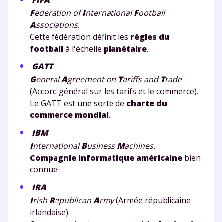
F
ederation of
I
nternational
F
ootball
A
ssociations.
Fermer
Cette fédération définit les
règles du
football
à l'échelle
planétaire
.
GATT
G
eneral
A
greement on
T
ariffs and
T
rade
Envie de progresser
(Accord général sur les tarifs et le commerce).
et de réussir votre
Le GATT est une sorte de
charte du
commerce mondial
.
année scolaire ?
IBM
I
nternational
B
usiness
M
achines.
Compagnie informatique américaine
bien
connue.
Testez gratuitement
IRA
I
rish
R
epublican
A
rmy
(Armée républicaine
pendant 24h notre
irlandaise).
plateforme de soutien