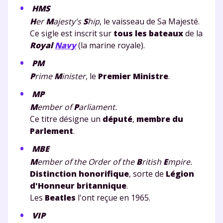
HMS
H
er
M
ajesty's
S
hip
, le vaisseau de Sa Majesté.
Ce sigle est inscrit sur
tous les bateaux
de la
Royal
Navy
(la marine royale).
PM
P
rime
M
inister
, le
Premier Ministre
.
MP
M
ember of
P
arliament.
Ce titre désigne un
député
,
membre du
Parlement
.
MBE
M
ember of the Order of the
B
ritish
E
mpire.
Distinction honorifique
, sorte de
Légion
d'Honneur britannique
.
Les
Beatles
l'ont reçue en 1965.
VIP