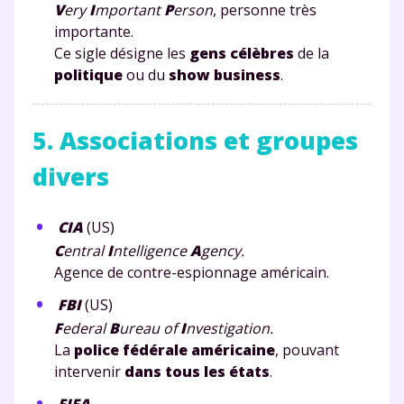
V
ery
I
mportant
P
erson
, personne très
importante.
Ce sigle désigne les
gens célèbres
de la
politique
ou du
show business
.
5. Associations et groupes
divers
CIA
(US)
C
entral
I
ntelligence
A
gency.
Agence de contre-espionnage américain.
FBI
(US)
F
ederal
B
ureau of
I
nvestigation.
La
police fédérale américaine
, pouvant
intervenir
dans tous les états
.
FIFA