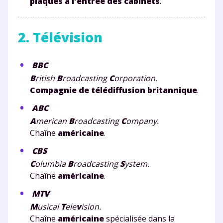
plaques à l'entrée des cabinets
.
2. Télévision
BBC
B
ritish
B
roadcasting
C
orporation.
Compagnie de télédiffusion britannique
.
ABC
A
merican
B
roadcasting
C
ompany.
Chaîne
américaine
.
CBS
C
olumbia
B
roadcasting
S
ystem.
Chaîne
américaine
.
MTV
M
usical
T
ele
v
ision.
Chaîne
américaine
spécialisée dans la