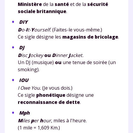
Ministère
de la
santé
et de la
sécurité
sociale britannique
.
DIY
D
o-
I
t-
Y
ourself.
(Faites-le vous-même.)
Ce sigle désigne les
magasins de bricolage
.
DJ
D
isc
J
ockey
ou
D
inner
J
acket.
Un DJ (musique)
ou
une tenue de soirée (un
smoking).
IOU
I Owe You.
(Je vous dois.)
Ce sigle
phonétique
désigne une
reconnaissance de dette
.
Mph
M
iles
p
er
h
our
, miles à l'heure.
(1 mile = 1,609 Km.)