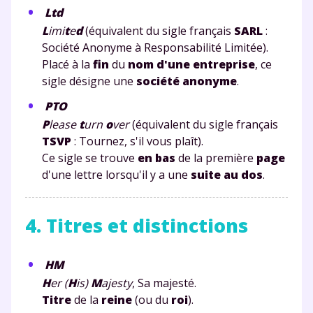
Ltd
L
imi
t
e
d
(équivalent du sigle français
SARL
:
Société Anonyme à Responsabilité Limitée).
Placé à la
fin
du
nom d'une entreprise
, ce
sigle désigne une
société anonyme
.
PTO
P
lease
t
urn
o
ver
(équivalent du sigle français
TSVP
: Tournez, s'il vous plaît).
Ce sigle se trouve
en bas
de la première
page
d'une lettre lorsqu'il y a une
suite au dos
.
4. Titres et distinctions
HM
H
er (
H
is)
M
ajesty
, Sa majesté.
Titre
de la
reine
(ou du
roi
).