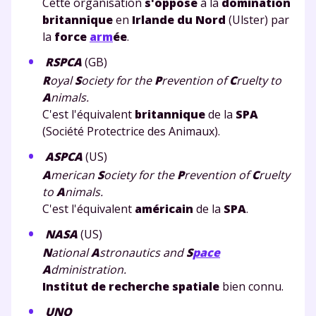
Cette organisation
s'oppose
à la
domination
britannique
en
Irlande du Nord
(Ulster) par
scolaire !
la
force
arm
ée
.
Fiches de cours et vidéos
,
exercices
RSPCA
(GB)
corrigés
,
podcasts de révisions
R
oyal
S
ociety for the
P
revention of
C
ruelty to
Un
espace dédié aux parents
pour
A
nimals.
suivre les progrès
C'est l'équivalent
britannique
de la
SPA
Tout le programme scolaire du CP à
(Société Protectrice des Animaux).
la Terminale
ASPCA
(US)
Des profs expérimentés disponibles
A
merican
S
ociety for the
P
revention of
C
ruelty
à la demande par tchat, audio ou
to
A
nimals.
vidéo
C'est l'équivalent
américain
de la
SPA
.
NASA
(US)
N
ational
A
stronautics and
S
pace
A
dministration.
TESTER GRATUITEMENT
Institut de recherche spatiale
bien connu.
* Votre code d'accès sera envoyé à cette adresse e-mail. En
UNO