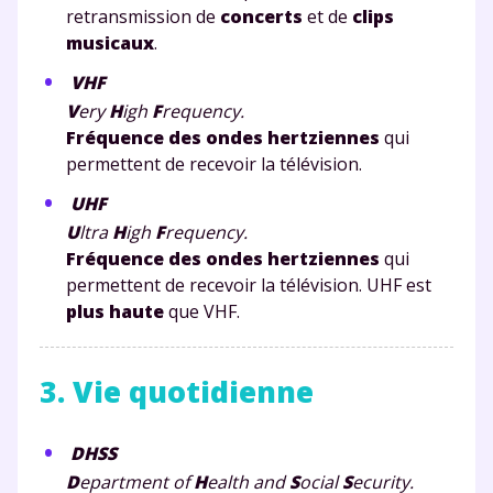
retransmission de
concerts
et de
clips
musicaux
.
VHF
V
ery
H
igh
F
requency.
Fréquence des ondes hertziennes
qui
permettent de recevoir la télévision.
UHF
U
ltra
H
igh
F
requency.
Fréquence des ondes hertziennes
qui
permettent de recevoir la télévision. UHF est
plus haute
que VHF.
3. Vie quotidienne
DHSS
D
epartment of
H
ealth and
S
ocial
S
ecurity.