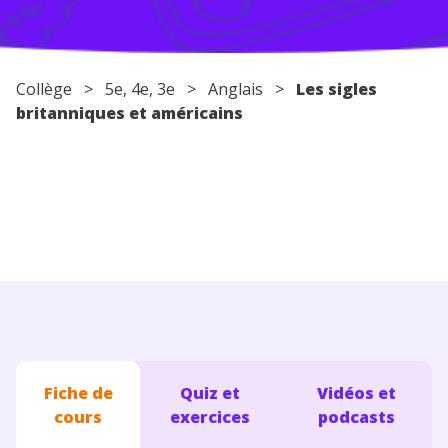
Conseils pour les parents
Collège
>
5e
,
4e
,
3e
>
Anglais
>
Les sigles
britanniques et américains
Fiche de
Quiz et
Vidéos et
cours
exercices
podcasts