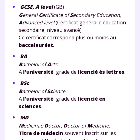
GCSE, A level
(GB)
G
eneral
C
ertificate of
S
econdary Education,
A
dvanced level
(Certificat général d'éducation
secondaire, niveau avancé).
Ce certificat correspond plus ou moins au
baccalauréat
.
BA
B
achelor of
A
rts.
A
l'université
, grade de
licencié ès lettres
.
BSc
B
achelor of
Sc
ience.
A
l'université
, grade de
licencié en
sciences
.
MD
M
edicinae
D
octor,
D
octor of
M
edicine.
Titre de médecin
souvent inscrit sur les