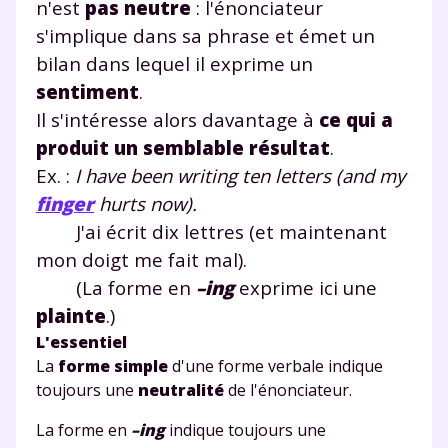
n'est
pas neutre
: l'énonciateur
s'implique dans sa phrase et émet un
et de réussir votre
bilan dans lequel il exprime un
année scolaire ?
sentiment
.
Il s'intéresse alors davantage à
ce qui a
produit un semblable résultat
.
Ex. :
I have been writing ten letters (and my
finger
hurts now).
Testez gratuitement
J'ai écrit dix lettres (et maintenant
pendant 24h notre
mon doigt me fait mal).
plateforme de soutien
(La forme en
–ing
exprime ici une
plainte
.)
scolaire !
L'essentiel
Fiches de cours et vidéos
,
exercices
La
forme simple
d'une forme verbale indique
corrigés
,
podcasts de révisions
toujours une
neutralité
de l'énonciateur.
Un
espace dédié aux parents
pour
La forme en
–ing
indique toujours une
suivre les progrès