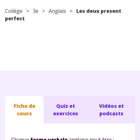
Conseils pour les parents
Collège
>
3e
>
Anglais
>
Les deux present
perfect
Fiche de
Quiz et
Vidéos et
cours
exercices
podcasts
Chaque
forme verbale
anglaise peut être :