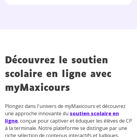
communications de la part de
myMaxicours.
Votre adresse e-mail sera exclusivement utilisée pour
vous envoyer notre newsletter. Vous pourrez vous
désinscrire à tout moment, à travers le lien de
désinscription présent dans chaque newsletter. Pour
en savoir plus sur la gestion de vos données
personnelles et pour exercer vos droits, vous pouvez
Découvrez le soutien
consulter
notre charte
.
scolaire en ligne avec
myMaxicours
Plongez dans l'univers de myMaxicours et découvrez
une approche innovante du
soutien scolaire en
ligne
, conçue pour captiver et éduquer les élèves de CP
à la terminale. Notre plateforme se distingue par une
riche sélection de contenus interactifs et ludiques,