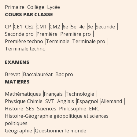
Primaire
Collège
Lycée
COURS PAR CLASSE
CP
CE1
CE2
CM1
CM2
6e
5e
4e
3e
Seconde
Seconde pro
Première
Première pro
Première techno
Terminale
Terminale pro
Terminale techno
EXAMENS
Brevet
Baccalauréat
Bac pro
MATIERES
Mathématiques
Français
Technologie
Physique Chimie
SVT
Anglais
Espagnol
Allemand
Histoire
SES
Sciences
Philosophie
EMC
Histoire-Géographie géopolitique et sciences
politiques
Géographie
Questionner le monde