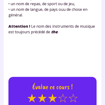
• un nom de repas, de sport ou de jeu,
• un nom de langue, de pays ouu de chose en
Testez gratuitement
général.
pendant 24h notre
Attention !
Le nom des instruments de musique
plateforme de soutien
est toujours précédé de
the
.
scolaire !
Fiches de cours et vidéos
,
exercices
corrigés
,
podcasts de révisions
Un
espace dédié aux parents
pour
suivre les progrès
Tout le programme scolaire du CP à
la Terminale
Des profs expérimentés disponibles
Évalue ce cours !
à la demande par tchat, audio ou
vidéo