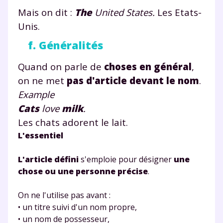
Mais on dit :
The
United States.
Les Etats-
Unis.
f. Généralités
Quand on parle de
choses en général
,
on ne met
pas d'article devant le nom
.
Example
Fermer
Cats
love
milk
.
Les chats adorent le lait.
L'essentiel
Envie de progresser
L'article défini
s'emploie pour désigner
une
et de réussir votre
chose ou une personne précise
.
année scolaire ?
On ne l'utilise pas avant :
• un titre suivi d'un nom propre,
• un nom de possesseur,