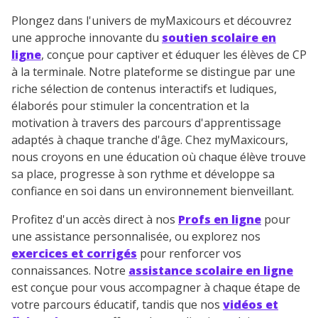
en savoir plus sur la gestion de vos données
Plongez dans l'univers de myMaxicours et découvrez
personnelles et pour exercer vos droits, vous pouvez
une approche innovante du
soutien scolaire en
consulter
notre charte
.
ligne
, conçue pour captiver et éduquer les élèves de CP
à la terminale. Notre plateforme se distingue par une
riche sélection de contenus interactifs et ludiques,
élaborés pour stimuler la concentration et la
motivation à travers des parcours d'apprentissage
adaptés à chaque tranche d'âge. Chez myMaxicours,
nous croyons en une éducation où chaque élève trouve
sa place, progresse à son rythme et développe sa
confiance en soi dans un environnement bienveillant.
Profitez d'un accès direct à nos
Profs en ligne
pour
une assistance personnalisée, ou explorez nos
exercices et corrigés
pour renforcer vos
connaissances. Notre
assistance scolaire en ligne
est conçue pour vous accompagner à chaque étape de
votre parcours éducatif, tandis que nos
vidéos et