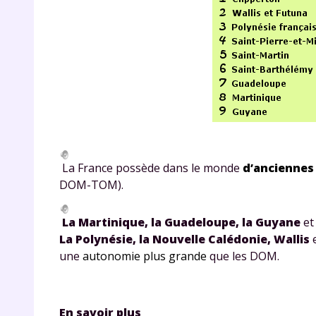
r
La France possède dans le monde
d’anciennes 
DOM-TOM).
La Martinique, la Guadeloupe, la Guyane
e
Te
La Polynésie, la Nouvelle Calédonie, Wallis
no
une
autonomie plus grande
que les DOM.
F
e
En savoir plus