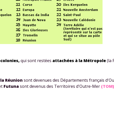
Envie de progresser et de
éussir votre année scolaire 
colonies,
qui sont restées
attachées à la Métropole
(la 
t
la Réunion
sont devenues des Départements français d'O
stez gratuitement pendant 24h
et
Futuna
sont devenus des Territoires d'Outre-Mer
(TOM
tre plateforme de soutien scolaire
iches de cours et vidéos
,
Tout le programme sco
xercices corrigés
,
du CP à la Terminale