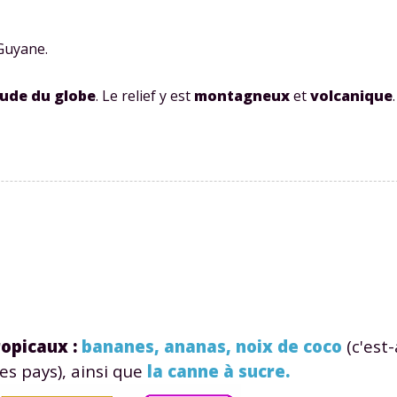
 données personnelles et pour exercer vos droits, vous pouvez consu
 charte
.
 Guyane.
aude du globe
. Le relief y est
montagneux
et
volcanique
opicaux :
bananes, ananas, noix de coco
(c'est-
es pays), ainsi que
la canne à sucre.