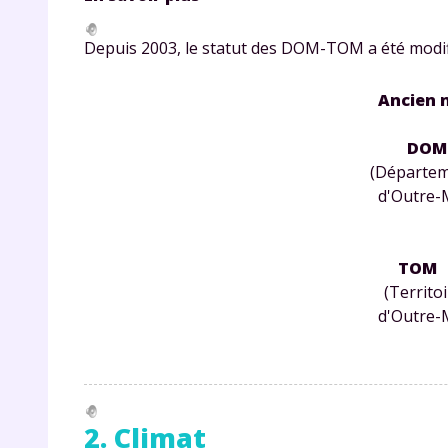
p
Depuis 2003, le statut des DOM-TOM a été modifi
Ancien 
DOM
(Départe
d'Outre-
* Votre
consent
marque 
pendant
TOM
vos dro
(Territo
d'Outre-
Votre 
newsle
2. Climat
désins