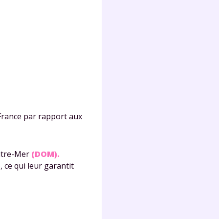
Fermer
?
France par rapport aux
utre-Mer
(DOM).
)
, ce qui leur garantit
 !
laire