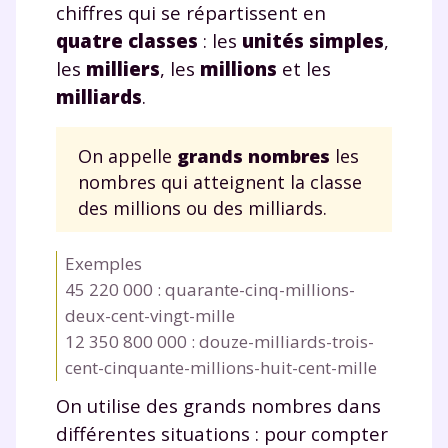
chiffres qui se répartissent en
quatre classes
: les
unités simples
,
les
milliers
, les
millions
et les
milliards
.
On appelle
grands nombres
les
nombres qui atteignent la classe
des millions ou des milliards.
Exemples
4
5
2
2
0
0
0
0
: quarante-cinq-millions-
deux-cent-vingt-mille
1
2
3
5
0
8
0
0
0
0
0
: douze-milliards-trois-
cent-cinquante-millions-huit-cent-mille
On utilise des grands nombres dans
différentes situations : pour compter