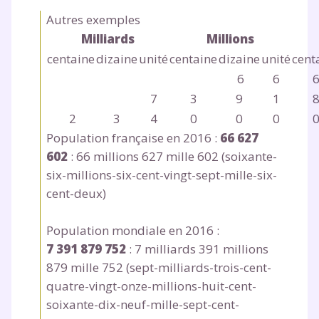
Autres exemples
Milliards
Millions
centaine
dizaine
unité
centaine
dizaine
unité
cent
6
6
7
3
9
1
2
3
4
0
0
0
Fermer
Population française en 2016 :
66 627
602
: 66
millions
627
mille
602 (soixante-
six-
millions
-six-cent-vingt-sept-
mille
-six-
cent-deux)
Envie de progresser
et de réussir votre
Population mondiale en 2016 :
7 391 879 752
: 7
milliards
391
millions
année scolaire ?
879
mille
752 (sept-
milliards
-trois-cent-
quatre-vingt-onze-
millions
-huit-cent-
soixante-dix-neuf-
mille
-sept-cent-