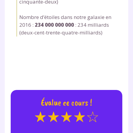
cinquante-deux)
Testez gratuitement
Nombre d’étoiles dans notre galaxie en
pendant 24h notre
2016 :
234 000 000 000
: 234
milliards
plateforme de soutien
(deux-cent-trente-quatre-
milliards
)
scolaire !
Fiches de cours et vidéos
,
exercices
corrigés
,
podcasts de révisions
Un
espace dédié aux parents
pour
suivre les progrès
Tout le programme scolaire du CP à
la Terminale
Des profs expérimentés disponibles
Évalue ce cours !
à la demande par tchat, audio ou
vidéo