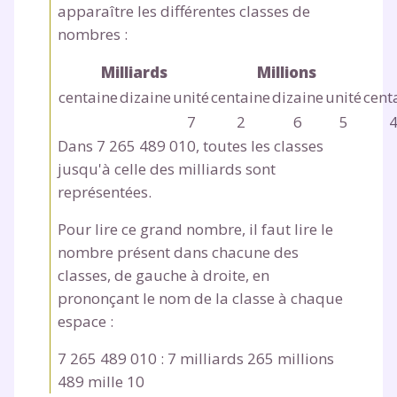
apparaître les différentes classes de
nombres :
Milliards
Millions
centaine
dizaine
unité
centaine
dizaine
unité
cent
7
2
6
5
Dans 7 265 489 010, toutes les classes
jusqu'à celle des milliards sont
représentées.
Pour lire ce grand nombre, il faut lire le
nombre présent dans chacune des
classes, de gauche à droite, en
prononçant le nom de la classe à chaque
espace :
7 265 489 010 : 7
milliards
265
millions
489
mille
10