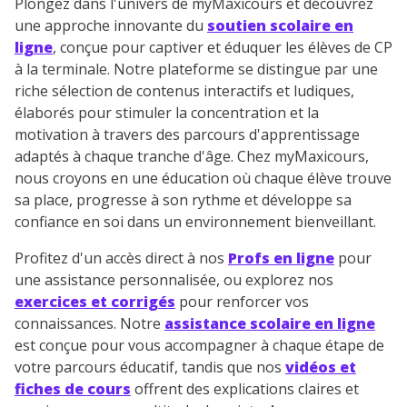
Plongez dans l'univers de myMaxicours et découvrez
personnelles et pour exercer vos droits, vous pouvez
une approche innovante du
soutien scolaire en
consulter
notre charte
.
ligne
, conçue pour captiver et éduquer les élèves de CP
à la terminale. Notre plateforme se distingue par une
riche sélection de contenus interactifs et ludiques,
élaborés pour stimuler la concentration et la
motivation à travers des parcours d'apprentissage
adaptés à chaque tranche d'âge. Chez myMaxicours,
nous croyons en une éducation où chaque élève trouve
sa place, progresse à son rythme et développe sa
confiance en soi dans un environnement bienveillant.
Profitez d'un accès direct à nos
Profs en ligne
pour
une assistance personnalisée, ou explorez nos
exercices et corrigés
pour renforcer vos
connaissances. Notre
assistance scolaire en ligne
est conçue pour vous accompagner à chaque étape de
votre parcours éducatif, tandis que nos
vidéos et
fiches de cours
offrent des explications claires et