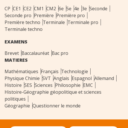
CP
CE1
CE2
CM1
CM2
6e
5e
4e
3e
Seconde
Seconde pro
Première
Première pro
Première techno
Terminale
Terminale pro
Terminale techno
EXAMENS
Brevet
Baccalauréat
Bac pro
MATIERES
Mathématiques
Français
Technologie
Physique Chimie
SVT
Anglais
Espagnol
Allemand
Histoire
SES
Sciences
Philosophie
EMC
Histoire-Géographie géopolitique et sciences
politiques
Géographie
Questionner le monde