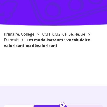
Conseils pour les parents
Primaire
,
Collège
>
CM1
,
CM2
,
6e
,
5e
,
4e
,
3e
>
Français
>
Les modalisateurs : vocabulaire
valorisant ou dévalorisant
1