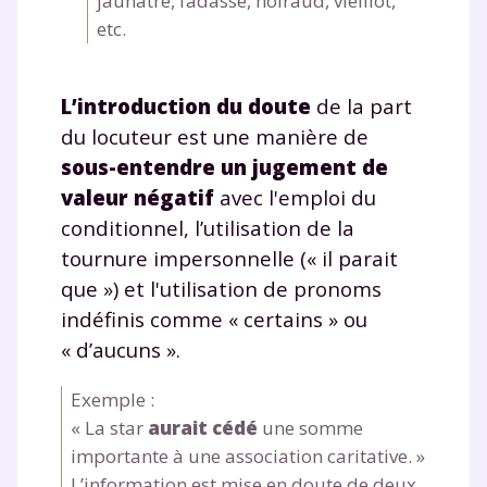
jaunâtre, fadasse, noiraud, vieillot,
etc.
L’introduction du doute
de la part
du locuteur est une manière de
sous-entendre un jugement de
valeur négatif
avec l'emploi du
conditionnel, l’utilisation de la
tournure impersonnelle (« il parait
que ») et l'utilisation de pronoms
indéfinis comme « certains » ou
Fermer
« d’aucuns ».
Exemple :
« La star
aurait cédé
une somme
Envie de progresser
importante à une association caritative. »
L’information est mise en doute de deux