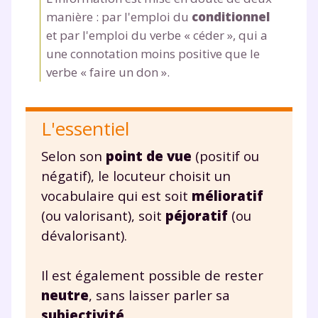
et de réussir votre
manière : par l'emploi du
conditionnel
et par l'emploi du verbe « céder », qui a
année scolaire ?
une connotation moins positive que le
verbe « faire un don ».
L'essentiel
Testez gratuitement
pendant 24h notre
Selon son
point de vue
(positif ou
négatif), le locuteur choisit un
plateforme de soutien
vocabulaire qui est soit
mélioratif
scolaire !
(ou valorisant), soit
péjoratif
(ou
dévalorisant).
Fiches de cours et vidéos
,
exercices
corrigés
,
podcasts de révisions
Un
espace dédié aux parents
pour
Il est également possible de rester
suivre les progrès
neutre
, sans laisser parler sa
Tout le programme scolaire du CP à
subjectivité
.