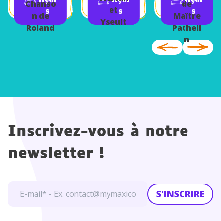
Chanso
de
et
s
s
s
n de
Maître
Yseult
Roland
Patheli
n
Inscrivez-vous à notre
newsletter !
S'INSCRIRE