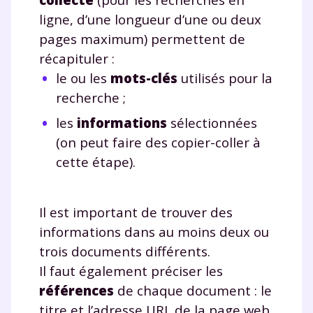
ligne, d’une longueur d’une ou deux
pages maximum) permettent de
récapituler :
le ou les
mots-clés
utilisés pour la
recherche ;
Fermer
les
informations
sélectionnées
(on peut faire des copier-coller à
cette étape).
Envie de progresser
et de réussir votre
Il est important de trouver des
année scolaire ?
informations dans au moins deux ou
trois documents différents.
Il faut également préciser les
références
de chaque document : le
titre et l’adresse URL de la page web
Testez gratuitement