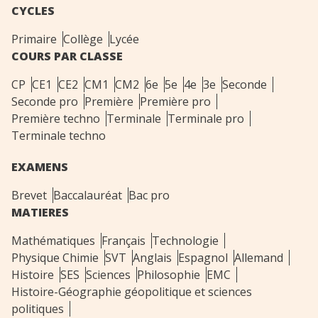
CYCLES
Primaire
Collège
Lycée
COURS PAR CLASSE
CP
CE1
CE2
CM1
CM2
6e
5e
4e
3e
Seconde
Seconde pro
Première
Première pro
Première techno
Terminale
Terminale pro
Terminale techno
EXAMENS
Brevet
Baccalauréat
Bac pro
MATIERES
Mathématiques
Français
Technologie
Physique Chimie
SVT
Anglais
Espagnol
Allemand
Histoire
SES
Sciences
Philosophie
EMC
Histoire-Géographie géopolitique et sciences
politiques