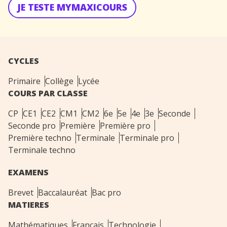
JE TESTE MYMAXICOURS
CYCLES
Primaire
Collège
Lycée
COURS PAR CLASSE
CP
CE1
CE2
CM1
CM2
6e
5e
4e
3e
Seconde
Seconde pro
Première
Première pro
Première techno
Terminale
Terminale pro
Terminale techno
EXAMENS
Brevet
Baccalauréat
Bac pro
MATIERES
Mathématiques
Français
Technologie