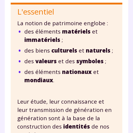
L'essentiel
Testez gratuitement
La notion de patrimoine englobe :
pendant 24h notre
des éléments
matériels
et
plateforme de soutien
immatériels
;
scolaire !
des biens
culturels
et
naturels
;
des
valeurs
et des
symboles
;
Fiches de cours et vidéos
,
exercices
corrigés
,
podcasts de révisions
des éléments
nationaux
et
Un
espace dédié aux parents
pour
mondiaux
.
suivre les progrès
Tout le programme scolaire du CP à
la Terminale
Leur étude, leur connaissance et
Des profs expérimentés disponibles
leur transmission de génération en
à la demande par tchat, audio ou
génération sont à la base de la
vidéo
construction des
identités
de nos