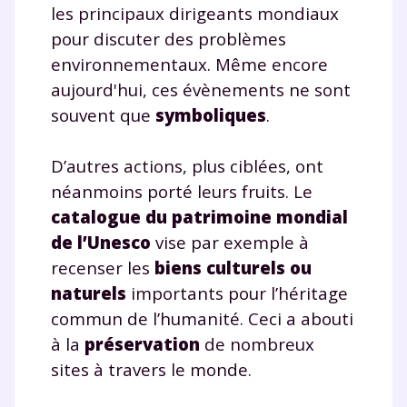
les principaux dirigeants mondiaux
pour discuter des problèmes
environnementaux. Même encore
aujourd'hui, ces évènements ne sont
souvent que
symboliques
.
D’autres actions, plus ciblées, ont
Fermer
néanmoins porté leurs fruits. Le
catalogue du patrimoine mondial
de l’Unesco
vise par exemple à
Envie de progresser
recenser les
biens culturels ou
naturels
importants pour l’héritage
et de réussir votre
commun de l’humanité. Ceci a abouti
à la
préservation
de nombreux
année scolaire ?
sites à travers le monde.