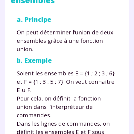
ensembles
vous envoyer notre newsletter. Vous pourrez vous
désinscrire à tout moment, à travers le lien de
désinscription présent dans chaque newsletter. Pour
a. Principe
en savoir plus sur la gestion de vos données
personnelles et pour exercer vos droits, vous pouvez
On peut déterminer l’union de deux
consulter
notre charte
.
ensembles grâce à une fonction
union
.
b. Exemple
Soient les ensembles
E
=
{1 ; 2 ; 3 ; 6}
et
F
=
{1 ; 3 ; 5 ; 7}. On veut connaitre
E ∪ F
.
Pour cela, on définit la fonction
union
dans l’interpréteur de
commandes.
Dans les lignes de commandes, on
définit les ensembles
E
et
F
sous