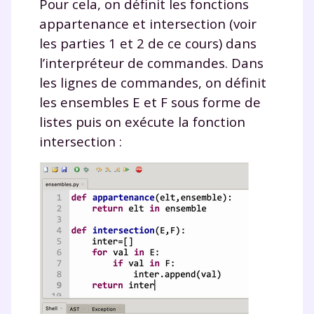
Pour cela, on définit les fonctions
appartenance
et
intersection
(voir
les parties 1 et 2 de ce cours) dans
l’interpréteur de commandes. Dans
Testez gratuitement
les lignes de commandes, on définit
les ensembles
E
et
F
sous forme de
pendant 24h notre
listes puis on exécute la fonction
plateforme de soutien
intersection
:
scolaire !
Fiches de cours et vidéos
,
exercices
corrigés
,
podcasts de révisions
Un
espace dédié aux parents
pour
suivre les progrès
Tout le programme scolaire du CP à
la Terminale
Des profs expérimentés disponibles
à la demande par tchat, audio ou