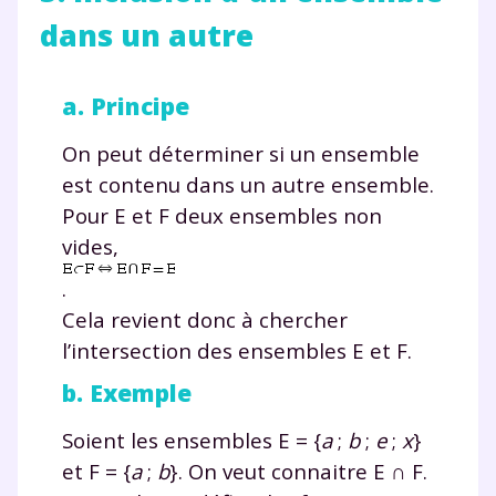
dans un autre
a. Principe
On peut déterminer si un ensemble
est contenu dans un autre ensemble.
Pour
E
et
F
deux ensembles non
vides,
Fermer
.
Cela revient donc à chercher
l’intersection des ensembles
E
et
F
.
b. Exemple
Envie de progresser
Soient les ensembles
E
=
{
a
;
b
;
e
;
x
}
et de réussir votre
et
F
=
{
a
;
b
}. On veut connaitre
E ∩ F
.
année scolaire ?