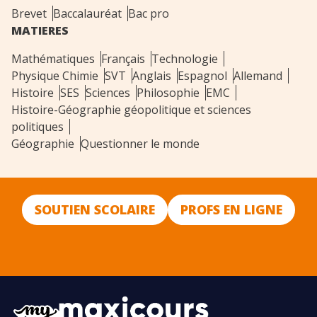
Brevet
Baccalauréat
Bac pro
MATIERES
Mathématiques
Français
Technologie
Physique Chimie
SVT
Anglais
Espagnol
Allemand
Histoire
SES
Sciences
Philosophie
EMC
Histoire-Géographie géopolitique et sciences
politiques
Géographie
Questionner le monde
SOUTIEN SCOLAIRE
PROFS EN LIGNE