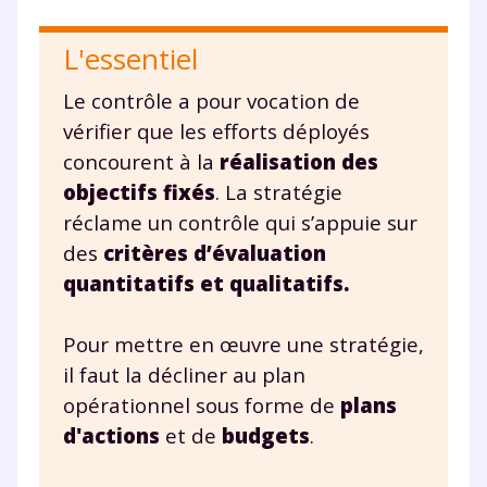
Fiches de cours et vidéos
,
exercices
L'essentiel
corrigés
,
podcasts de révisions
Un
espace dédié aux parents
pour
Le contrôle a pour vocation de
suivre les progrès
vérifier que les efforts déployés
Tout le programme scolaire du CP à
concourent à la
réalisation des
la Terminale
Des profs expérimentés disponibles
objectifs fixés
. La stratégie
à la demande par tchat, audio ou
réclame un contrôle qui s’appuie sur
vidéo
des
critères d’évaluation
quantitatifs et qualitatifs.
Pour mettre en œuvre une stratégie,
TESTER GRATUITEMENT
il faut la décliner au plan
opérationnel sous forme de
plans
* Votre code d'accès sera envoyé à cette adresse e-mail. En
d'actions
et de
budgets
.
renseignant votre e-mail, vous consentez à ce que vos
données à caractère personnel soient traitées par SEJER, sous
la marque myMaxicours, afin que SEJER puisse vous donner