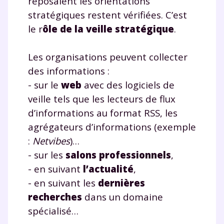
reposaient les orientations
Fermer
stratégiques restent vérifiées. C’est
le r
ôle de la veille stratégique
.
Envie de progresser
Les organisations peuvent collecter
des informations :
et de réussir votre
- sur le
web
avec des logiciels de
veille tels que les lecteurs de flux
année scolaire ?
d’informations au format RSS, les
agrégateurs d’informations (exemple
:
Netvibes
)…
- sur les
salons professionnels
,
Testez gratuitement
- en suivant
l’actualité
,
pendant 24h notre
- en suivant les
dernières
plateforme de soutien
recherches
dans un domaine
spécialisé…
scolaire !