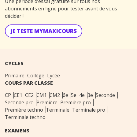
Une période d’essai gratuite sur tous nos
abonnements en ligne pour tester avant de vous
décider !
JE TESTE MYMAXICOURS
CYCLES
Primaire
Collège
Lycée
COURS PAR CLASSE
CP
CE1
CE2
CM1
CM2
6e
5e
4e
3e
Seconde
Seconde pro
Première
Première pro
Première techno
Terminale
Terminale pro
Terminale techno
EXAMENS