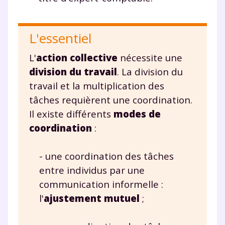
Fermer
L'essentiel
L'
action collective
nécessite une
Envie de progresser
division du travail
. La division du
travail et la multiplication des
et de réussir votre
tâches requièrent une coordination.
année scolaire ?
Il existe différents
modes de
coordination
:
- une coordination des tâches
entre individus par une
Testez gratuitement
communication informelle :
pendant 24h notre
l'
ajustement mutuel
;
plateforme de soutien