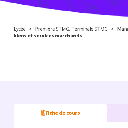
Lycée
> Première STMG, Terminale STMG >
Mana
biens et services marchands
Fiche de cours