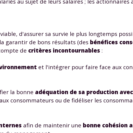
alariés au sujet de leurs salaires ; les actionnaires 
 données personnelles et pour exercer vos droits, vous pouvez consu
 charte
.
r viable, d'assurer sa survie le plus longtemps poss
ela garantir de bons résultats (des
bénéfices con
n compte de
critères incontournables
:
nvironnement
et l'intégrer pour faire face aux co
ifier la bonne
adéquation de sa production avec 
aux consommateurs ou de fidéliser les consommat
internes
afin de maintenir une
bonne cohésion a