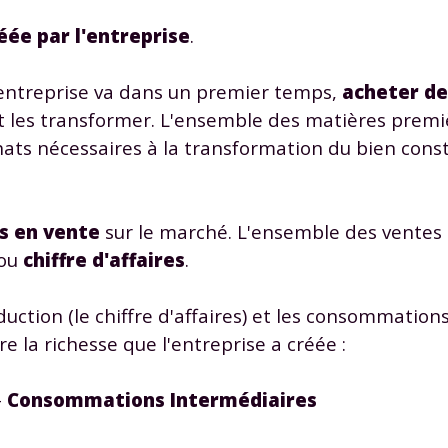
éée par l'entreprise
.
l'entreprise va dans un premier temps,
acheter de
 les transformer. L'ensemble des matières premi
hats nécessaires à la transformation du bien const
Envie de progresser et de
éussir votre année scolaire 
s en vente
sur le marché. L'ensemble des ventes 
 ou
chiffre d'affaires
.
duction (le chiffre d'affaires) et les consommatio
stez gratuitement pendant 24h
re la richesse que l'entreprise a créée :
tre plateforme de soutien scolaire
-
Consommations Intermédiaires
iches de cours et vidéos
,
Tout le programme sco
xercices corrigés
,
du CP à la Terminale