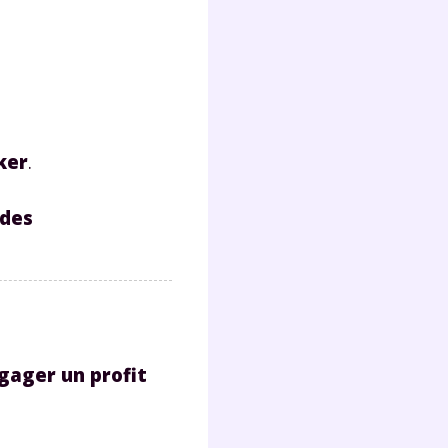
ker
.
 des
gager un profit