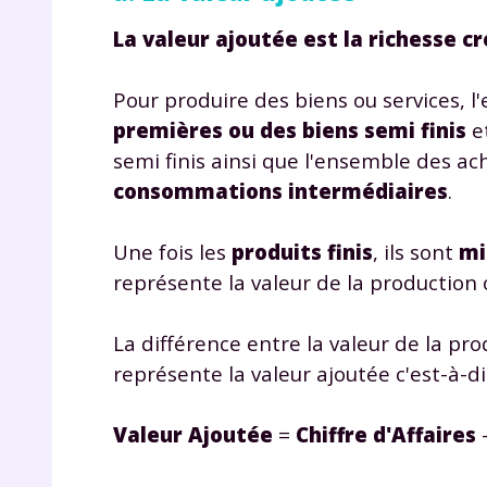
La valeur ajoutée est la richesse cr
Pour produire des biens ou services, 
premières ou des biens semi finis
et
semi finis ainsi que l'ensemble des ac
consommations intermédiaires
.
r
Une fois les
produits finis
, ils sont
mi
représente la valeur de la production
La différence entre la valeur de la pro
Te
représente la valeur ajoutée c'est-à-di
no
Valeur Ajoutée
=
Chiffre d'Affaires
F
e