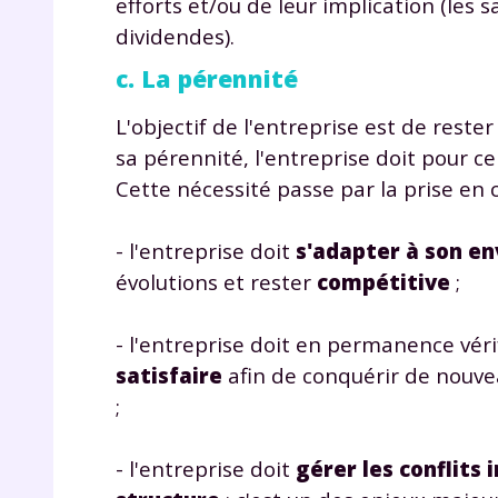
efforts et/ou de leur implication (les s
de vos
dividendes).
notre
c. La pérennité
L'objectif de l'entreprise est de reste
sa pérennité, l'entreprise doit pour c
Cette nécessité passe par la prise e
- l'entreprise doit
s'adapter à son e
évolutions et rester
compétitive
;
- l'entreprise doit en permanence vér
satisfaire
afin de conquérir de nouve
;
- l'entreprise doit
gérer les conflits 