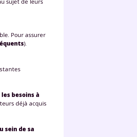
au sujet de leurs
lter
ible. Pour assurer
séquents
).
nstantes
les besoins à
eurs déjà acquis
u sein de sa