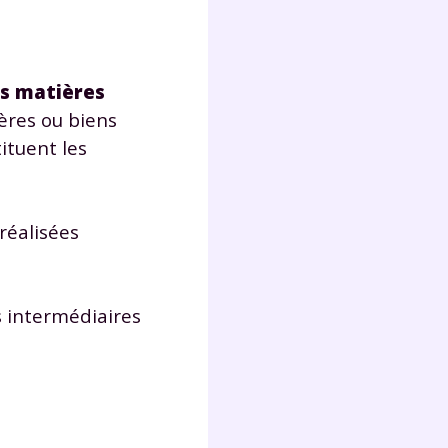
Fermer
s matières
ères ou biens
ituent les
?
réalisées
ns intermédiaires
 !
laire