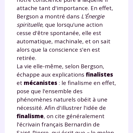
attache tant d'importance. En effet,
Bergson a montré dans
L'Énergie
spirituelle
, que lorsqu'une action
cesse d'être spontanée, elle est
automatique, machinale, et on sait
alors que la conscience s'en est
Fermer
retirée.
La vie elle-même, selon Bergson,
échappe aux explications
finalistes
et
mécanistes
: le finalisme en effet,
Envie de progresser
pose que l'ensemble des
et de réussir votre
phénomènes naturels obéit à une
nécessité. Afin d'illustrer l'idée de
année scolaire ?
finalisme
, on cite généralement
l'écrivain français Bernardin de
Saint-Pierre, qui écrit que « le melon