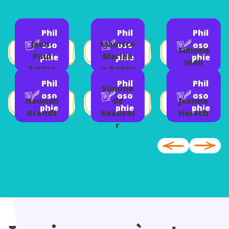
Phil
Phil
Phil
Jean-
Maurice
oso
oso
oso
Simone
Paul
Merlea
phie
phie
phie
Weil
Sartre
u-Ponty
Phil
Phil
Phil
Simone
oso
oso
oso
Hannah
de
Jeanne
phie
phie
phie
Arendt
Beauvoi
Hersch
r