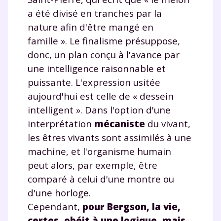
a été divisé en tranches par la
Testez gratuitement
nature afin d'être mangé en
famille ». Le finalisme présuppose,
pendant 24h notre
donc, un plan conçu à l'avance par
plateforme de soutien
une intelligence raisonnable et
scolaire !
puissante. L'expression usitée
aujourd'hui est celle de « dessein
Fiches de cours et vidéos
,
exercices
intelligent ». Dans l'option d'une
corrigés
,
podcasts de révisions
interprétation
mécaniste
du vivant,
Un
espace dédié aux parents
pour
les êtres vivants sont assimilés à une
suivre les progrès
Tout le programme scolaire du CP à
machine, et l'organisme humain
la Terminale
peut alors, par exemple, être
Des profs expérimentés disponibles
comparé à celui d'une montre ou
à la demande par tchat, audio ou
d'une horloge.
vidéo
Cependant,
pour Bergson, la vie,
certes, obéit à une logique, mais