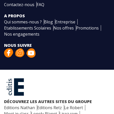
Contactez-nous
FAQ
A PROPOS
Qui sommes-nous ?
Blog
Entreprise
Etablissements Scolaires
Nos offres
Promotions
Nos engagements
NOUS SUIVRE
DÉCOUVREZ LES AUTRES SITES DU GROUPE
Editions Nathan
Editions Retz
Le Robert
Meet in class
Lonely Planet
Lisez.com