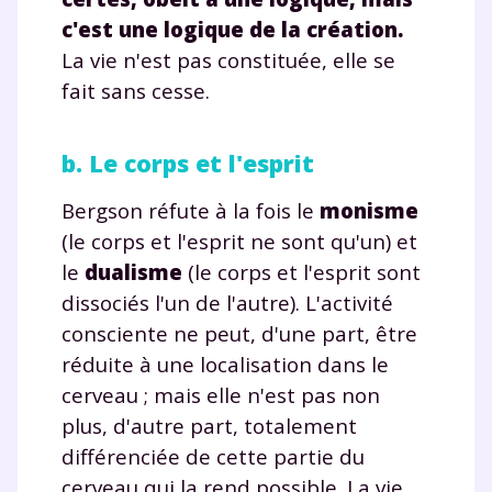
c'est une logique de la création.
La vie n'est pas constituée, elle se
TESTER GRATUITEMENT
fait sans cesse.
* Votre code d'accès sera envoyé à cette adresse e-mail. En
renseignant votre e-mail, vous consentez à ce que vos
b. Le corps et l'esprit
données à caractère personnel soient traitées par SEJER, sous
la marque myMaxicours, afin que SEJER puisse vous donner
accès au service de soutien scolaire pendant 24h. Pour en
Bergson réfute à la fois le
monisme
savoir plus sur la gestion de vos données personnelles et
(le corps et l'esprit ne sont qu'un) et
pour exercer vos droits, vous pouvez consulter
notre
charte
.
le
dualisme
(le corps et l'esprit sont
dissociés l'un de l'autre). L'activité
J’accepte de recevoir les actualités et des
consciente ne peut, d'une part, être
communications de la part de
myMaxicours.
réduite à une localisation dans le
cerveau ; mais elle n'est pas non
Votre adresse e-mail sera exclusivement utilisée pour
plus, d'autre part, totalement
vous envoyer notre newsletter. Vous pourrez vous
différenciée de cette partie du
désinscrire à tout moment, à travers le lien de
désinscription présent dans chaque newsletter. Pour
cerveau qui la rend possible. La vie