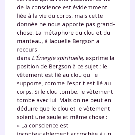
en savoir plus sur la gestion de vos données
de la conscience est évidemment
personnelles et pour exercer vos droits, vous pouvez
liée à la vie du corps, mais cette
consulter
notre charte
.
donnée ne nous apporte pas grand-
chose. La métaphore du clou et du
manteau, à laquelle Bergson a
recours
dans
L'Énergie spirituelle,
exprime la
position de Bergson à ce sujet : le
vêtement est lié au clou qui le
supporte, comme l'esprit est lié au
corps. Si le clou tombe, le vêtement
tombe avec lui. Mais on ne peut en
déduire que le clou et le vêtement
soient une seule et même chose :
« La conscience est
incontestablement accrochée à un