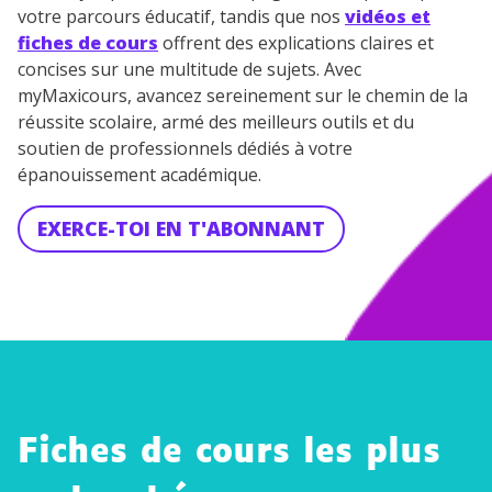
votre parcours éducatif, tandis que nos
vidéos et
fiches de cours
offrent des explications claires et
concises sur une multitude de sujets. Avec
myMaxicours, avancez sereinement sur le chemin de la
réussite scolaire, armé des meilleurs outils et du
soutien de professionnels dédiés à votre
épanouissement académique.
EXERCE-TOI EN T'ABONNANT
Hist
Hist
Hist
Fiches de cours les plus
oire
oire
oire
Le pape
-
-
-