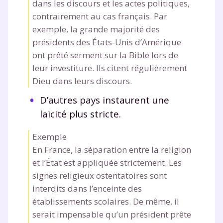
dans les discours et les actes politiques,
pour exercer vos droits, vous pouvez consulter
notre
charte
.
contrairement au cas français. Par
exemple, la grande majorité des
J’accepte de recevoir les actualités et des
présidents des États-Unis d’Amérique
communications de la part de
ont prêté serment sur la Bible lors de
myMaxicours.
leur investiture. Ils citent régulièrement
Dieu dans leurs discours.
Votre adresse e-mail sera exclusivement utilisée pour
vous envoyer notre newsletter. Vous pourrez vous
D’autres pays instaurent une
désinscrire à tout moment, à travers le lien de
laïcité plus stricte.
désinscription présent dans chaque newsletter. Pour
en savoir plus sur la gestion de vos données
Exemple
personnelles et pour exercer vos droits, vous pouvez
consulter
notre charte
.
En France, la séparation entre la religion
et l’État est appliquée strictement. Les
signes religieux ostentatoires sont
interdits dans l’enceinte des
établissements scolaires. De même, il
serait impensable qu’un président prête