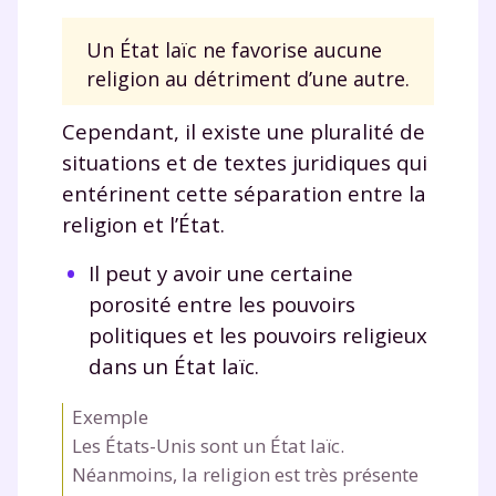
corrigés
,
podcasts de révisions
Un État laïc ne favorise aucune
Un
espace dédié aux parents
pour
religion au détriment d’une autre.
suivre les progrès
Tout le programme scolaire du CP à
Cependant, il existe une pluralité de
la Terminale
Des profs expérimentés disponibles
situations et de textes juridiques qui
à la demande par tchat, audio ou
entérinent cette séparation entre la
vidéo
religion et l’État.
Il peut y avoir une certaine
porosité entre les pouvoirs
politiques et les pouvoirs religieux
TESTER GRATUITEMENT
dans un État laïc.
* Votre code d'accès sera envoyé à cette adresse e-mail. En
renseignant votre e-mail, vous consentez à ce que vos
Exemple
données à caractère personnel soient traitées par SEJER, sous
Les États-Unis sont un État laïc.
la marque myMaxicours, afin que SEJER puisse vous donner
accès au service de soutien scolaire pendant 24h. Pour en
Néanmoins, la religion est très présente
savoir plus sur la gestion de vos données personnelles et