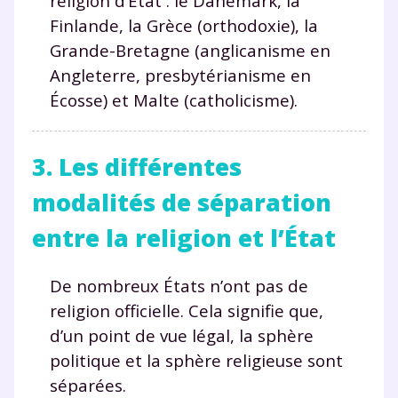
religion d’État : le Danemark, la
Finlande, la Grèce (orthodoxie), la
Grande-Bretagne (anglicanisme en
Envie de progresser
Angleterre, presbytérianisme en
Écosse) et Malte (catholicisme).
et de réussir votre
année scolaire ?
3. Les différentes
modalités de séparation
entre la religion et l’État
Testez gratuitement
De nombreux États n’ont pas de
pendant 24h notre
religion officielle. Cela signifie que,
plateforme de soutien
d’un point de vue légal, la sphère
scolaire !
politique et la sphère religieuse sont
séparées.
Fiches de cours et vidéos
,
exercices