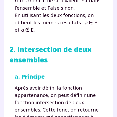
retournent
True
si la valeur est dans
l’ensemble et
False
sinon.
En utilisant les deux fonctions, on
obtient les mêmes résultats :
a
∈
E
et
d
∉
E.
2. Intersection de deux
ensembles
a. Principe
Après avoir défini la fonction
appartenance
, on peut définir une
fonction
intersection
de deux
ensembles. Cette fonction retourne
les éléments qui appartiennent à