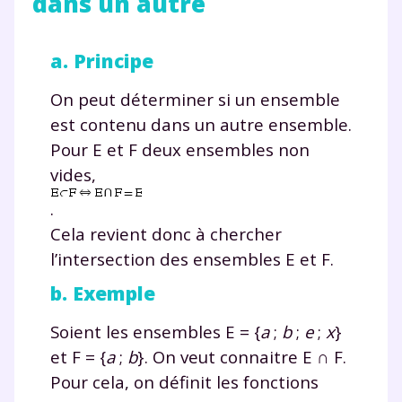
dans un autre
a. Principe
On peut déterminer si un ensemble
est contenu dans un autre ensemble.
Pour E et F deux ensembles non
vides,
.
Fermer
Cela revient donc à chercher
l’intersection des ensembles E et F.
b. Exemple
Envie de progresser
Soient les ensembles E
=
{
a
;
b
;
e
;
x
}
et de réussir votre
et F
=
{
a
;
b
}. On veut connaitre E
∩
F.
Pour cela, on définit les fonctions
année scolaire ?