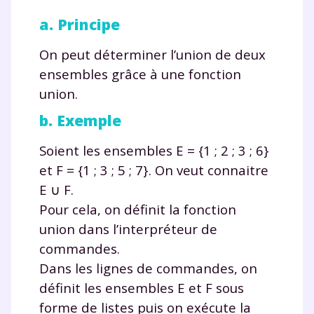
vous envoyer notre newsletter. Vous pourrez vous
désinscrire à tout moment, à travers le lien de
a. Principe
désinscription présent dans chaque newsletter. Pour
en savoir plus sur la gestion de vos données
On peut déterminer l’union de deux
personnelles et pour exercer vos droits, vous pouvez
ensembles grâce à une fonction
consulter
notre charte
.
union
.
b. Exemple
Soient les ensembles E
=
{1 ; 2 ; 3 ; 6}
et F
=
{1 ; 3 ; 5 ; 7}. On veut connaitre
E
∪
F.
Pour cela, on définit la fonction
union
dans l’interpréteur de
commandes.
Dans les lignes de commandes, on
définit les ensembles E et F sous
forme de listes puis on exécute la