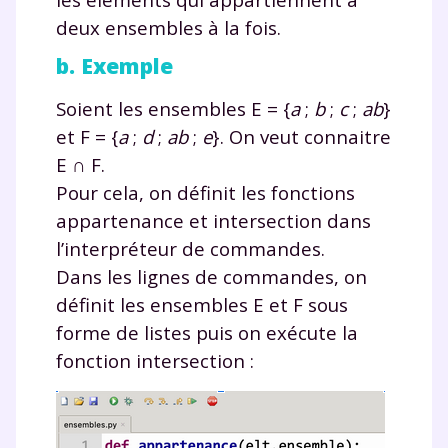
deux ensembles à la fois.
b. Exemple
Soient les ensembles E
=
{
a
;
b
;
c
;
ab
}
et F
=
{
a
;
d
;
ab
;
e
}. On veut connaitre
E
∩
F.
Pour cela, on définit les fonctions
appartenance
et
intersection
dans
l’interpréteur de commandes.
Dans les lignes de commandes, on
définit les ensembles E et F sous
forme de listes puis on exécute la
fonction
intersection
: