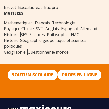
Brevet
Baccalauréat
Bac pro
MATIERES
Mathématiques
Français
Technologie
Physique Chimie
SVT
Anglais
Espagnol
Allemand
Histoire
SES
Sciences
Philosophie
EMC
Histoire-Géographie géopolitique et sciences
politiques
Géographie
Questionner le monde
SOUTIEN SCOLAIRE
PROFS EN LIGNE