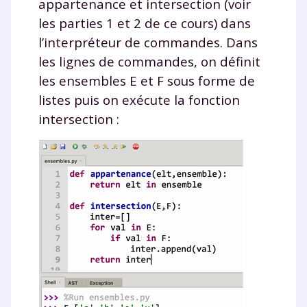
appartenance
et
intersection
(voir
les parties 1 et 2 de ce cours) dans
l’interpréteur de commandes. Dans
les lignes de commandes, on définit
Testez gratuitement
les ensembles E et F sous forme de
pendant 24h notre
listes puis on exécute la fonction
plateforme de soutien
intersection
:
scolaire !
Fiches de cours et vidéos
,
exercices
corrigés
,
podcasts de révisions
Un
espace dédié aux parents
pour
suivre les progrès
Tout le programme scolaire du CP à
la Terminale
Des profs expérimentés disponibles
à la demande par tchat, audio ou