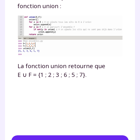
fonction
union
:
La fonction
union
retourne que
E
∪
F
=
{1 ; 2 ; 3 ; 6 ; 5 ; 7}.