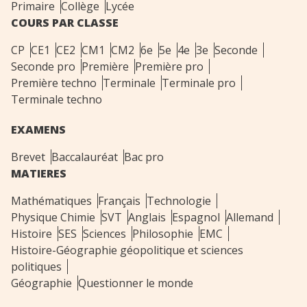
Primaire
Collège
Lycée
COURS PAR CLASSE
CP
CE1
CE2
CM1
CM2
6e
5e
4e
3e
Seconde
Seconde pro
Première
Première pro
Première techno
Terminale
Terminale pro
Terminale techno
EXAMENS
Brevet
Baccalauréat
Bac pro
MATIERES
Mathématiques
Français
Technologie
Physique Chimie
SVT
Anglais
Espagnol
Allemand
Histoire
SES
Sciences
Philosophie
EMC
Histoire-Géographie géopolitique et sciences
politiques
Géographie
Questionner le monde