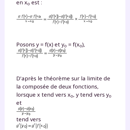
en x
est :
o
Posons y = f(x) et y
= f(x
),
o
o
D'après le théorème sur la limite de
la composée de deux fonctions,
lorsque x tend vers x
, y tend vers y
o
o
et
tend vers