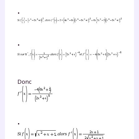
•
Fermer
•
Envie de progresser
et de réussir votre
Donc
année scolaire ?
•
Testez gratuitement