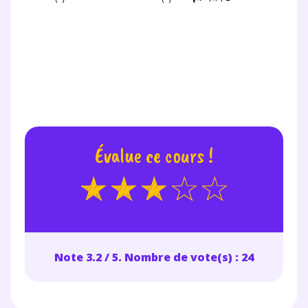
pendant 24h notre
plateforme de soutien
scolaire !
Fiches de cours et vidéos
,
exercices
corrigés
,
podcasts de révisions
Un
espace dédié aux parents
pour
suivre les progrès
Évalue ce cours !
Tout le programme scolaire du CP à
la Terminale
Des profs expérimentés disponibles
à la demande par tchat, audio ou
vidéo
Note 3.2 / 5. Nombre de vote(s) : 24
TESTER GRATUITEMENT