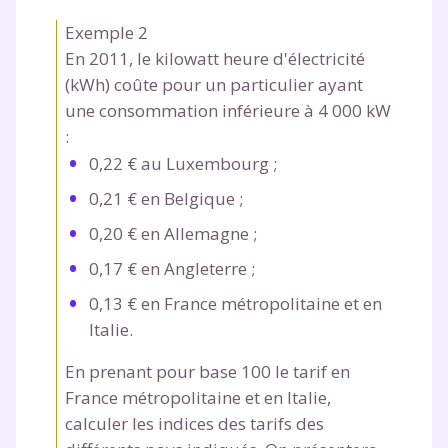
année scolaire ?
Exemple 2
En 2011, le kilowatt heure d'électricité
(kWh) coûte pour un particulier ayant
une consommation inférieure à 4 000 kW
Testez gratuitement
:
pendant 24h notre
0,22 € au Luxembourg ;
0,21 € en Belgique ;
plateforme de soutien
0,20 € en Allemagne ;
scolaire !
0,17 € en Angleterre ;
Fiches de cours et vidéos
,
exercices
0,13 € en France métropolitaine et en
corrigés
,
podcasts de révisions
Italie.
Un
espace dédié aux parents
pour
suivre les progrès
En prenant pour base 100 le tarif en
Tout le programme scolaire du CP à
France métropolitaine et en Italie,
la Terminale
calculer les indices des tarifs des
Des profs expérimentés disponibles