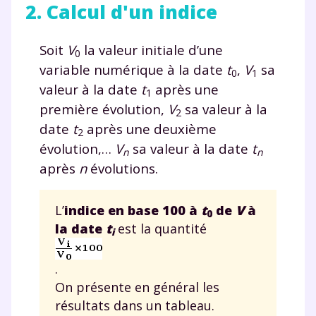
2. Calcul d'un indice
Soit
V
la valeur initiale d’une
0
variable numérique à la date
t
,
V
sa
0
1
valeur à la date
t
après une
1
première évolution,
V
sa valeur à la
2
date
t
après une deuxième
2
évolution,…
V
sa valeur à la date
t
n
n
après
n
évolutions.
L’
indice en base 100 à
t
de
V
à
0
la date
t
est la quantité
i
.
On présente en général les
résultats dans un tableau.