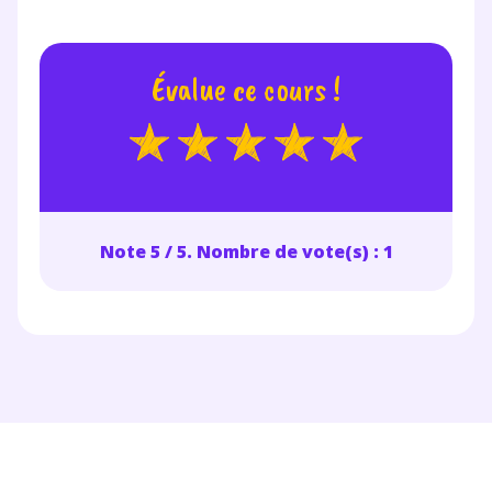
Votre adresse e-mail sera exclusivement utilisée pour
vous envoyer notre newsletter. Vous pourrez vous
désinscrire à tout moment, à travers le lien de
désinscription présent dans chaque newsletter. Pour
Évalue ce cours !
en savoir plus sur la gestion de vos données
personnelles et pour exercer vos droits, vous pouvez
consulter
notre charte
.
Note 5 / 5. Nombre de vote(s) : 1