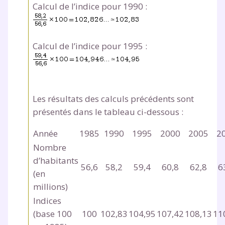
Calcul de l’indice pour 1990 :
Calcul de l’indice pour 1995 :
Les résultats des calculs précédents sont
présentés dans le tableau ci-dessous :
Année
1985
1990
1995
2000
2005
2
Nombre
d’habitants
56,6
58,2
59,4
60,8
62,8
6
(en
millions)
Indices
(base 100
100
102,83
104,95
107,42
108,13
11