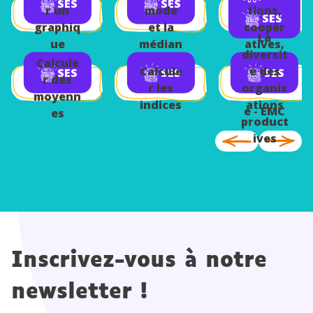
SES
SES
r un
mode
tions,
SES
graphiq
et la
coopér
La
ue
médian
atives,
diversit
e
mutuell
Calcule
Calcule
é des
SES
SES
SES
es -
r des
r les
organis
Premièr
moyenn
indices
ations
e - EMC
es
product
ives
Inscrivez-vous à notre
newsletter !