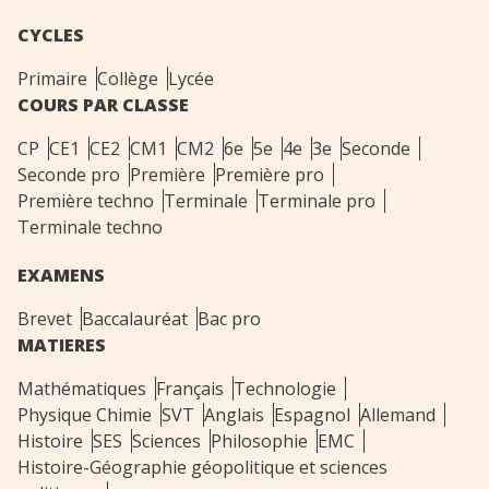
CYCLES
Primaire
Collège
Lycée
COURS PAR CLASSE
CP
CE1
CE2
CM1
CM2
6e
5e
4e
3e
Seconde
Seconde pro
Première
Première pro
Première techno
Terminale
Terminale pro
Terminale techno
EXAMENS
Brevet
Baccalauréat
Bac pro
MATIERES
Mathématiques
Français
Technologie
Physique Chimie
SVT
Anglais
Espagnol
Allemand
Histoire
SES
Sciences
Philosophie
EMC
Histoire-Géographie géopolitique et sciences