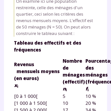
On examine ici une population
restreinte, celle des ménages d'un
quartier, ceci selon les critères des
revenus mensuels moyens. L'effectif est
de 50 ménages (N = 50). On peut alors
construire le tableau suivant :
Fermer
Tableau des effectifs et des
fréquences
Envie de progresser
Nombre
Pourcenta
Revenus
de
des
mensuels moyens
et de réussir votre
ménages
ménages
(en euros)
(effectif)
(fréquenc
année scolaire ?
x
i
n
f
i
i
[0 à 1 000[
5
10 %
[1 000 à 1 500[
10
20 %
[1 500 à 2 000[
17
34 %