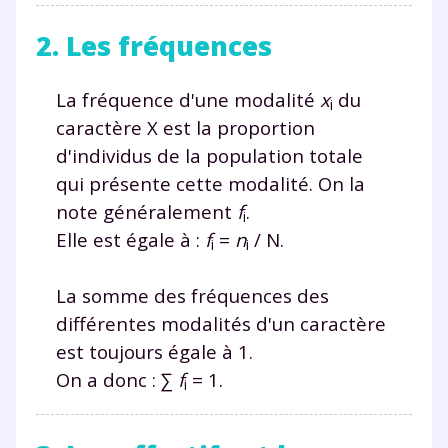
2. Les fréquences
La fréquence d'une modalité
x
du
i
caractère X est la proportion
d'individus de la population totale
qui présente cette modalité. On la
note généralement
f
.
i
Elle est égale à :
f
=
n
/ N.
i
i
La somme des fréquences des
différentes modalités d'un caractère
est toujours égale à 1.
On a donc : ∑
f
= 1.
i