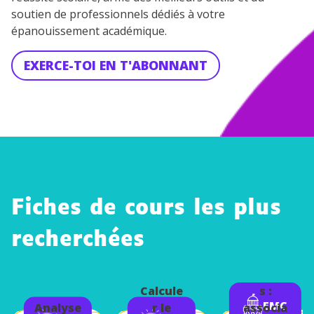
soutien de professionnels dédiés à votre
épanouissement académique.
EXERCE-TOI EN T'ABONNANT
Fiches de cours les plus
recherchées
Les
adminis
tration
Calcule
s :
EMC
Analyse
r le
associa