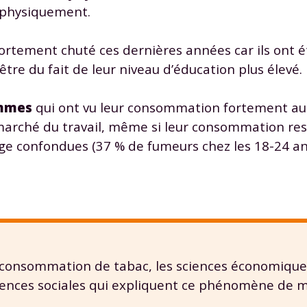
 données personnelles et pour exercer vos droits, vous pouvez consu
 physiquement.
 charte
.
ortement chuté ces dernières années car ils ont é
tre du fait de leur niveau d’éducation plus élevé.
emmes
qui ont vu leur consommation fortement a
 marché du travail, même si leur consommation res
âge confondues (37 % de fumeurs chez les 18-24 
 consommation de tabac, les sciences économiques
sciences sociales qui expliquent ce phénomène de 