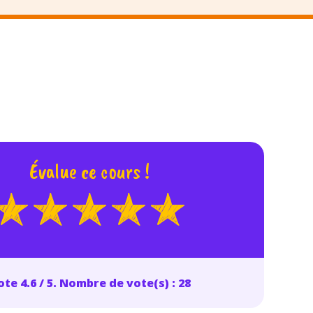
Évalue ce cours !
te 4.6 / 5. Nombre de vote(s) : 28