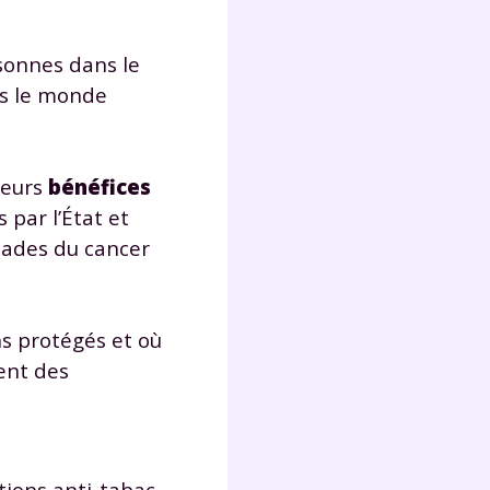
sonnes dans le
Fermer
ns le monde
leurs
bénéfices
 par l’État et
?
alades du cancer
ns protégés et où
ent des
 !
laire
ations anti-tabac