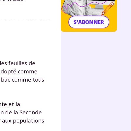
S'ABONNER
es feuilles de
t adopté comme
abac comme tous
te et la
fin de la Seconde
r aux populations