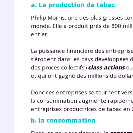
a. La production de tabac
Philip Morris, une des plus grosses 
monde. Elle a produit près de 800 mil
entier.
La puissance financière des entrepris
s’érodent dans les pays développées du 
r
des procès collectifs (
class actions
ou 
et qui ont gagné des millions de dolla
Donc ces entreprises se tournent vers
Te
la consommation augmente rapidement
no
entreprises productrices de tabac en 
b. la consommation
F
e
Dans les pays occidentaux, la
consomm