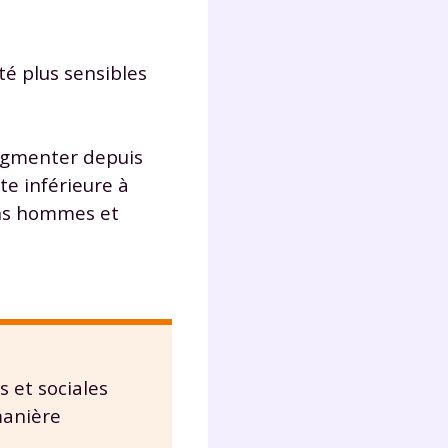
lter
té plus sensibles
ugmenter depuis
te inférieure à
ans hommes et
 et sociales
manière