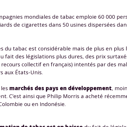
compagnies mondiales de tabac emploie 60 000 per
liards de cigarettes dans 50 usines dispersées da
Envie de progresser et de
es du tabac est considérable mais de plus en plus 
fait des législations plus dures, des prix surtaxés
éussir votre année scolaire 
recours collectif en français) intentés par des m
rs aux États-Unis.
 les
marchés des pays en développement
, moi
stez gratuitement pendant 24h
. C’est ainsi que Philip Morris a acheté récemm
tre plateforme de soutien scolaire
Colombie ou en Indonésie.
iches de cours et vidéos
,
Tout le programme sco
xercices corrigés
,
du CP à la Terminale
ation de tabac est en baisse
du fait de législ