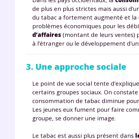
p
de plus en plus strictes mais aussi d’
du tabac a fortement augmenté et la 
problèmes économiques pour les débita
d’affaires
(montant de leurs ventes) 
à l’étranger ou le développement d’u
3. Une approche sociale
* Votre
consent
marque 
pendant
Le point de vue social tente d’expliqu
vos dro
certains groupes sociaux. On constat
consommation de tabac diminue pour le
Les jeunes eux fument pour faire comme
groupe, se donner une image.
Votre 
newsle
Le tabac est aussi plus présent dans
l
désins