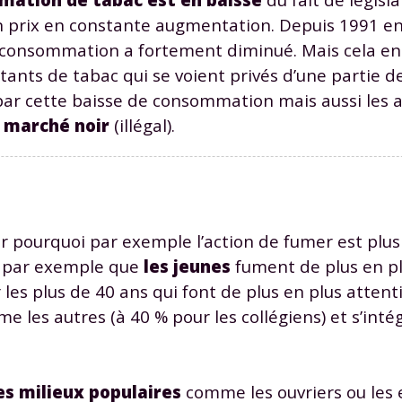
odcasts de révisions
Des profs expérimenté
un prix en constante augmentation. Depuis 1991 en 
Un
espace dédié aux
disponibles à la dema
consommation a fortement diminué. Mais cela ent
parents
pour suivre les
par tchat, audio ou vi
progrès
nts de tabac qui se voient privés d’une partie d
par cette baisse de consommation mais aussi les 
n
marché noir
(illégal).
TESTER GRATUITEM
 code d'accès sera envoyé à cette adresse e-mail. En renseignant votre e-mail, 
ez à ce que vos données à caractère personnel soient traitées par SEJER, sous l
myMaxicours, afin que SEJER puisse vous donner accès au service de soutien sc
 24h. Pour en savoir plus sur la gestion de vos données personnelles et pour 
er pourquoi par exemple l’action de fumer est plus
its, vous pouvez consulter
notre charte
.
e par exemple que
les jeunes
fument de plus en pl
s plus de 40 ans qui font de plus en plus attenti
J’accepte de recevoir les actualités et des communications de
part de myMaxicours.
 les autres (à 40 % pour les collégiens) et s’inté
adresse e-mail sera exclusivement utilisée pour vous envoyer notre
tter. Vous pourrez vous désinscrire à tout moment, à travers le lien d
es milieux populaires
comme les ouvriers ou les
cription présent dans chaque newsletter. Pour en savoir plus sur la ge