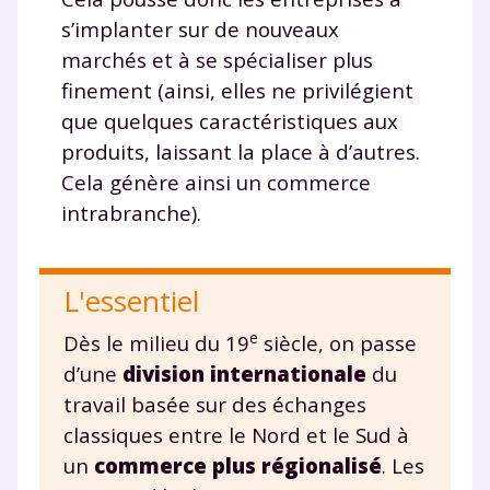
charte
.
s’implanter sur de nouveaux
J’accepte de recevoir les actualités et des
marchés et à se spécialiser plus
communications de la part de
finement (ainsi, elles ne privilégient
myMaxicours.
que quelques caractéristiques aux
produits, laissant la place à d’autres.
Votre adresse e-mail sera exclusivement utilisée pour
Cela génère ainsi un commerce
vous envoyer notre newsletter. Vous pourrez vous
désinscrire à tout moment, à travers le lien de
intrabranche).
désinscription présent dans chaque newsletter. Pour
en savoir plus sur la gestion de vos données
personnelles et pour exercer vos droits, vous pouvez
L'essentiel
consulter
notre charte
.
e
Dès le milieu du 19
siècle, on passe
d’une
division internationale
du
travail basée sur des échanges
classiques entre le Nord et le Sud à
un
commerce plus régionalisé
. Les