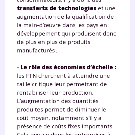
Un
espace dédié aux parents
pour
transferts de technologies
et une
suivre les progrès
augmentation de la qualification de
Tout le programme scolaire du CP à
la main-d’œuvre dans les pays en
la Terminale
développement qui produisent donc
Des profs expérimentés disponibles
de plus en plus de produits
à la demande par tchat, audio ou
manufacturés ;
vidéo
-
Le rôle des économies d’échelle :
les FTN cherchent à atteindre une
taille critique leur permettant de
TESTER GRATUITEMENT
rentabiliser leur production.
* Votre code d'accès sera envoyé à cette adresse e-mail. En
L’augmentation des quantités
renseignant votre e-mail, vous consentez à ce que vos
produites permet de diminuer le
données à caractère personnel soient traitées par SEJER, sous
la marque myMaxicours, afin que SEJER puisse vous donner
coût moyen, notamment s’il y a
accès au service de soutien scolaire pendant 24h. Pour en
présence de coûts fixes importants.
savoir plus sur la gestion de vos données personnelles et
pour exercer vos droits, vous pouvez consulter
notre
Cela pousse donc les entreprises à