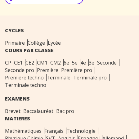
CYCLES
Primaire
Collège
Lycée
COURS PAR CLASSE
CP
CE1
CE2
CM1
CM2
6e
5e
4e
3e
Seconde
Seconde pro
Première
Première pro
Première techno
Terminale
Terminale pro
Terminale techno
EXAMENS
Brevet
Baccalauréat
Bac pro
MATIERES
Mathématiques
Français
Technologie
Physique Chimie
SVT
Anglais
Espagnol
Allemand