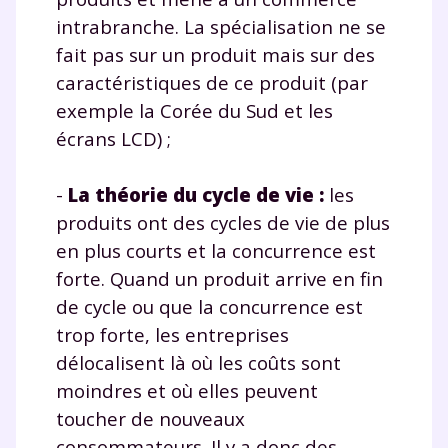
intrabranche. La spécialisation ne se
Envie de progresser
fait pas sur un produit mais sur des
caractéristiques de ce produit (par
et de réussir votre
exemple la Corée du Sud et les
écrans LCD) ;
année scolaire ?
-
La théorie du cycle de vie :
les
produits ont des cycles de vie de plus
en plus courts et la concurrence est
Testez gratuitement
forte. Quand un produit arrive en fin
pendant 24h notre
de cycle ou que la concurrence est
trop forte, les entreprises
plateforme de soutien
délocalisent là où les coûts sont
scolaire !
moindres et où elles peuvent
toucher de nouveaux
Fiches de cours et vidéos
,
exercices
consommateurs. Il y a donc des
corrigés
,
podcasts de révisions