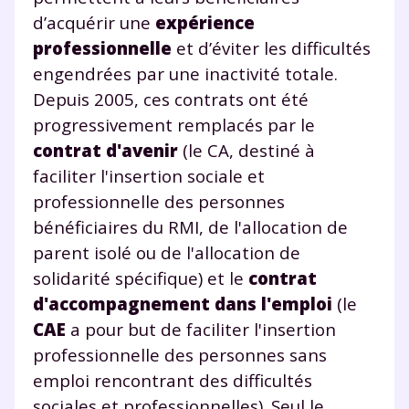
Tout le programme scolaire du CP à
d’acquérir une
expérience
la Terminale
professionnelle
et d’éviter les difficultés
Des profs expérimentés disponibles
engendrées par une inactivité totale.
à la demande par tchat, audio ou
vidéo
Depuis 2005, ces contrats ont été
progressivement remplacés par le
contrat d'avenir
(le CA, destiné à
faciliter l'insertion sociale et
professionnelle des personnes
TESTER GRATUITEMENT
bénéficiaires du RMI, de l'allocation de
* Votre code d'accès sera envoyé à cette adresse e-mail. En
parent isolé ou de l'allocation de
renseignant votre e-mail, vous consentez à ce que vos
solidarité spécifique) et le
contrat
données à caractère personnel soient traitées par SEJER, sous
la marque myMaxicours, afin que SEJER puisse vous donner
d'accompagnement dans l'emploi
(le
accès au service de soutien scolaire pendant 24h. Pour en
savoir plus sur la gestion de vos données personnelles et
CAE
a pour but de faciliter l'insertion
pour exercer vos droits, vous pouvez consulter
notre
professionnelle des personnes sans
charte
.
emploi rencontrant des difficultés
J’accepte de recevoir les actualités et des
sociales et professionnelles). Seul le