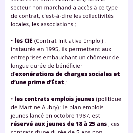
communications de la part de
secteur non marchand a accès à ce type
myMaxicours.
de contrat, c'est-à-dire les collectivités
locales, les associations ;
Votre adresse e-mail sera exclusivement utilisée pour
vous envoyer notre newsletter. Vous pourrez vous
désinscrire à tout moment, à travers le lien de
•
les CIE
(Contrat Initiative Emploi) :
désinscription présent dans chaque newsletter. Pour
instaurés en 1995, ils permettent aux
en savoir plus sur la gestion de vos données
personnelles et pour exercer vos droits, vous pouvez
entreprises embauchant un chômeur de
consulter
notre charte
.
longue durée de bénéficier
d’
exonérations de charges sociales et
d’une prime d’État
;
•
les contrats emplois jeunes
(politique
de Martine Aubry) : le plan emplois
jeunes lancé en octobre 1987, est
réservé aux jeunes de 18 à 25 ans
; ces
contrats d’une durée de 5 ans non