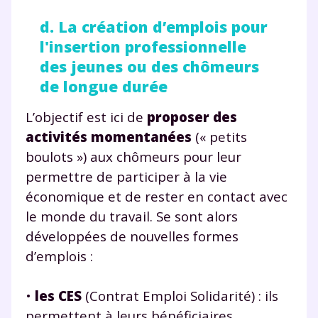
d. La création d’emplois pour
et de réussir votre
l'insertion professionnelle
année scolaire ?
des jeunes ou des chômeurs
de longue durée
L’objectif est ici de
proposer des
activités momentanées
(« petits
Testez gratuitement
boulots ») aux chômeurs pour leur
pendant 24h notre
permettre de participer à la vie
économique et de rester en contact avec
plateforme de soutien
le monde du travail. Se sont alors
scolaire !
développées de nouvelles formes
d’emplois :
Fiches de cours et vidéos
,
exercices
corrigés
,
podcasts de révisions
Un
espace dédié aux parents
pour
•
les CES
(Contrat Emploi Solidarité) : ils
suivre les progrès
permettent à leurs bénéficiaires