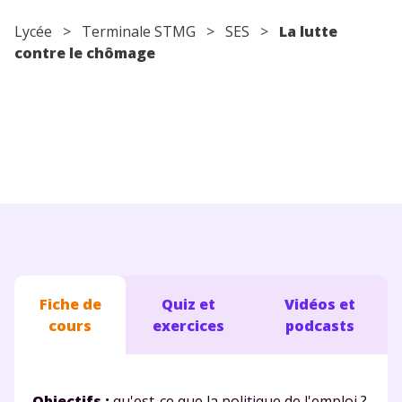
Conseils pour les parents
Lycée
> Terminale STMG >
SES
>
La lutte
contre le chômage
Fiche de
Quiz et
Vidéos et
cours
exercices
podcasts
Objectifs :
qu'est-ce que la politique de l'emploi ?