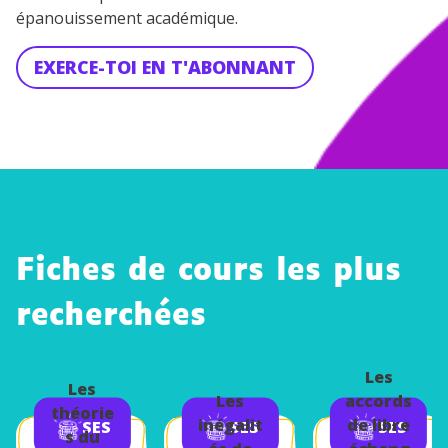
épanouissement académique.
EXERCE-TOI EN T'ABONNANT
Fiches de cours les plus
recherchées
Les
Les
Les
accords
théorie
inégalit
de libre
SES
SES
SES
s du