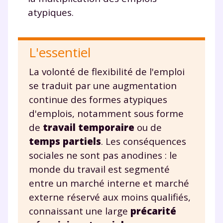
TESTER GRATUITEMENT
atypiques.
* Votre code d'accès sera envoyé à cette adresse e-mail. En
renseignant votre e-mail, vous consentez à ce que vos
données à caractère personnel soient traitées par SEJER, sous
L'essentiel
la marque myMaxicours, afin que SEJER puisse vous donner
accès au service de soutien scolaire pendant 24h. Pour en
La volonté de flexibilité de l'emploi
savoir plus sur la gestion de vos données personnelles et
pour exercer vos droits, vous pouvez consulter
notre
se traduit par une augmentation
charte
.
continue des formes atypiques
d'emplois, notamment sous forme
J’accepte de recevoir les actualités et des
communications de la part de
de
travail temporaire
ou de
myMaxicours.
temps partiels
. Les conséquences
sociales ne sont pas anodines : le
Votre adresse e-mail sera exclusivement utilisée pour
monde du travail est segmenté
vous envoyer notre newsletter. Vous pourrez vous
désinscrire à tout moment, à travers le lien de
entre un marché interne et marché
désinscription présent dans chaque newsletter. Pour
externe réservé aux moins qualifiés,
en savoir plus sur la gestion de vos données
connaissant une large
précarité
personnelles et pour exercer vos droits, vous pouvez
consulter
notre charte
.