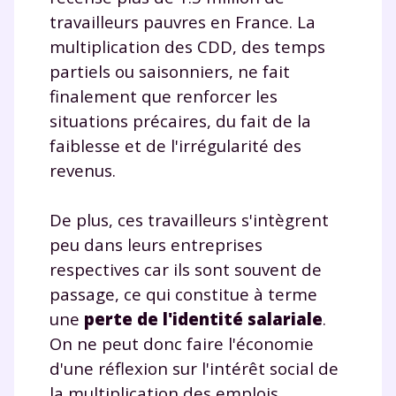
travailleurs pauvres en France. La
pendant 24h notre
multiplication des CDD, des temps
plateforme de soutien
partiels ou saisonniers, ne fait
scolaire !
finalement que renforcer les
situations précaires, du fait de la
Fiches de cours et vidéos
,
exercices
faiblesse et de l'irrégularité des
corrigés
,
podcasts de révisions
revenus.
Un
espace dédié aux parents
pour
suivre les progrès
De plus, ces travailleurs s'intègrent
Tout le programme scolaire du CP à
la Terminale
peu dans leurs entreprises
Des profs expérimentés disponibles
respectives car ils sont souvent de
à la demande par tchat, audio ou
passage, ce qui constitue à terme
vidéo
une
perte de l'identité salariale
.
On ne peut donc faire l'économie
d'une réflexion sur l'intérêt social de
la multiplication des emplois