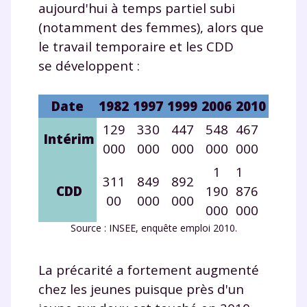
aujourd'hui à temps partiel subi
(notamment des femmes), alors que
le travail temporaire et les CDD
se développent :
Date
1982
1997
1999
2006
2010
129
330
447
548
467
Intérim
000
000
000
000
000
1
1
311
849
892
CDD
190
876
00
000
000
000
000
Source : INSEE, enquête emploi 2010.
La précarité a fortement augmenté
chez les jeunes puisque près d'un