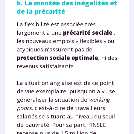
b. La montée des inégalités et
de la précarité
La flexibilité est associée très
largement à une
précarité sociale
:
Fermer
les nouveaux emplois « flexibles » ou
atypiques n'assurent pas de
protection sociale optimale
, ni des
revenus satisfaisants.
Envie de progresser
La situation anglaise est de ce point
et de réussir votre
de vue exemplaire, puisqu'on a vu se
année scolaire ?
généraliser la situation de
working
poors
, c'est-à-dire de travailleurs
salariés se situant au niveau du seuil
de pauvreté. Pour sa part, l'INSEE
Testez gratuitement
recense plus de 1.5 million de