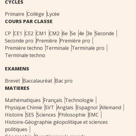
CYCLES
Primaire
Collège
Lycée
COURS PAR CLASSE
CP
CE1
CE2
CM1
CM2
6e
5e
4e
3e
Seconde
Seconde pro
Première
Première pro
Première techno
Terminale
Terminale pro
Terminale techno
EXAMENS
Brevet
Baccalauréat
Bac pro
MATIERES
Mathématiques
Français
Technologie
Physique Chimie
SVT
Anglais
Espagnol
Allemand
Histoire
SES
Sciences
Philosophie
EMC
Histoire-Géographie géopolitique et sciences
politiques