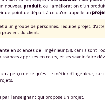
d'un nouveau
produit
, ou l'amélioration d'un produi
vir de point de départ à ce qu'on appelle un
proje
t à un groupe de personnes, l'équipe projet, d'atte
i provient du client.
Envie de progresser et de
éussir votre année scolaire 
e en sciences de l'ingénieur (SI), car ils sont l'oc
ssances apprises en cours, et les savoir-faire dé
 un aperçu de ce qu’est le métier d’ingénieur, car
stez gratuitement pendant 24h
rojets.
tre plateforme de soutien scolaire
iches de cours et vidéos
,
Tout le programme sco
nu par l’enseignant qui propose un projet.
xercices corrigés
,
du CP à la Terminale