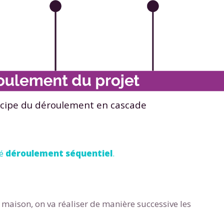
 données personnelles et pour exercer vos droits, vous pouvez consu
 charte
.
ncipe du déroulement en cascade
lé
déroulement séquentiel
.
 maison, on va réaliser de manière successive les