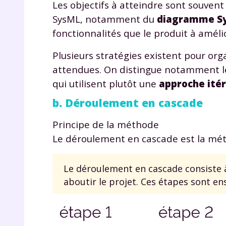
Les objectifs à atteindre sont souven
p
SysML, notamment du
diagramme Sy
fonctionnalités que le produit à améli
Plusieurs stratégies existent pour orga
attendues. On distingue notamment le
qui utilisent plutôt une
approche itér
b. Déroulement en cascade
* Votre
consent
Principe de la méthode
marque 
pendant
Le déroulement en cascade est la méth
vos dro
Le déroulement en cascade consiste à
aboutir le projet. Ces étapes sont ens
Votre 
newsle
désins