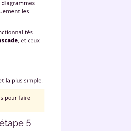
de diagrammes
s
nde
quement les
déo
nctionnalités
ascade
, et ceux
ENT
vous
a
olaire
exercer
t la plus simple.
 la
s pour faire
e
stion