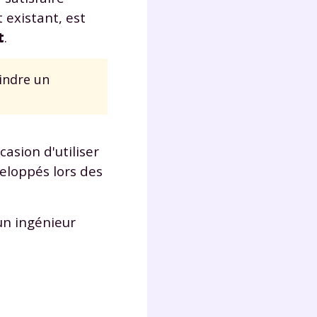
t existant, est
t
.
Fermer
indre un
?
casion d'utiliser
veloppés lors des
 un ingénieur
 !
laire