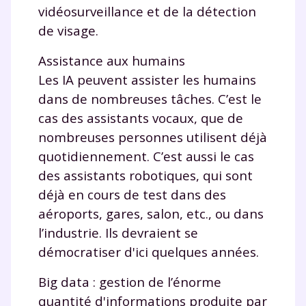
Tout le programme scolaire du CP à
vidéosurveillance et de la détection
la Terminale
de visage.
Des profs expérimentés disponibles
à la demande par tchat, audio ou
Assistance aux humains
vidéo
Les IA peuvent assister les humains
dans de nombreuses tâches. C’est le
cas des assistants vocaux, que de
nombreuses personnes utilisent déjà
TESTER GRATUITEMENT
quotidiennement. C’est aussi le cas
des assistants robotiques, qui sont
* Votre code d'accès sera envoyé à cette adresse e-mail. En
déjà en cours de test dans des
renseignant votre e-mail, vous consentez à ce que vos
données à caractère personnel soient traitées par SEJER, sous
aéroports, gares, salon, etc., ou dans
la marque myMaxicours, afin que SEJER puisse vous donner
l’industrie. Ils devraient se
accès au service de soutien scolaire pendant 24h. Pour en
savoir plus sur la gestion de vos données personnelles et
démocratiser d'ici quelques années.
pour exercer vos droits, vous pouvez consulter
notre
charte
.
Big data : gestion de l’énorme
J’accepte de recevoir les actualités et des
quantité d'informations produite par