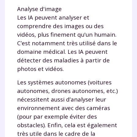
Analyse d'image
et de réussir votre
Les IA peuvent analyser et
comprendre des images ou des
année scolaire ?
vidéos, plus finement qu'un humain.
C’est notamment très utilisé dans le
domaine médical. Les IA peuvent
détecter des maladies à partir de
Testez gratuitement
photos et vidéos.
pendant 24h notre
Les systèmes autonomes (voitures
plateforme de soutien
autonomes, drones autonomes, etc.)
scolaire !
nécessitent aussi d’analyser leur
environnement avec des caméras
Fiches de cours et vidéos
,
exercices
(pour par exemple éviter des
corrigés
,
podcasts de révisions
obstacles). Enfin, cela est également
Un
espace dédié aux parents
pour
suivre les progrès
très utile dans le cadre de la