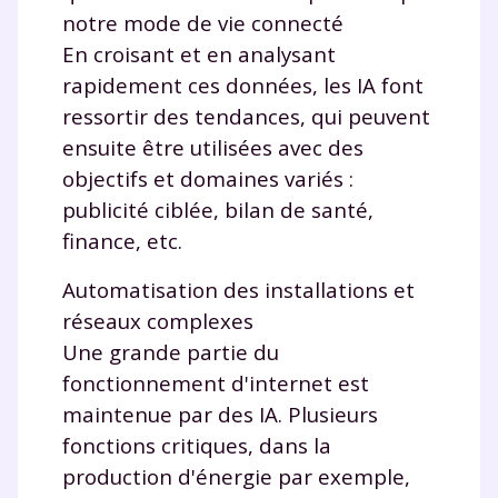
communications de la part de
notre mode de vie connecté
myMaxicours.
En croisant et en analysant
rapidement ces données, les IA font
Votre adresse e-mail sera exclusivement utilisée pour
ressortir des tendances, qui peuvent
vous envoyer notre newsletter. Vous pourrez vous
désinscrire à tout moment, à travers le lien de
ensuite être utilisées avec des
désinscription présent dans chaque newsletter. Pour
objectifs et domaines variés :
en savoir plus sur la gestion de vos données
publicité ciblée, bilan de santé,
personnelles et pour exercer vos droits, vous pouvez
consulter
notre charte
.
finance, etc.
Automatisation des installations et
réseaux complexes
Une grande partie du
fonctionnement d'internet est
maintenue par des IA. Plusieurs
fonctions critiques, dans la
production d'énergie par exemple,