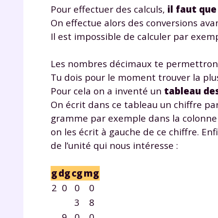
Pour effectuer des calculs,
il faut qu
On effectue alors des conversions avan
Il est impossible de calculer par exemp
Les nombres décimaux te permettront 
Tu dois pour le moment trouver la plus
Pour cela on a inventé un
tableau de
r
On écrit dans ce tableau un chiffre pa
gramme par exemple dans la colonne d
on les écrit à gauche de ce chiffre. En
de l’unité qui nous intéresse :
Te
g
dg
cg
mg
no
2
0
0
0
F
3
8
e
9
0
0