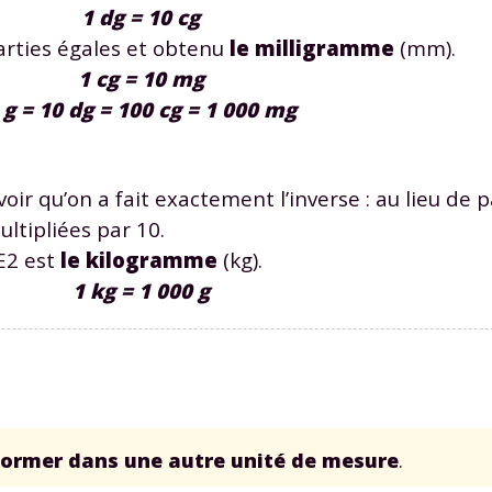
1 dg = 10 cg
rties égales et obtenu
le milligramme
(mm).
1 cg = 10 mg
 g = 10 dg = 100 cg = 1 000 mg
voir qu’on a fait exactement l’inverse : au lieu de 
ultipliées par 10.
CE2 est
le kilogramme
(kg).
1 kg = 1 000 g
former dans une autre unité de mesure
.