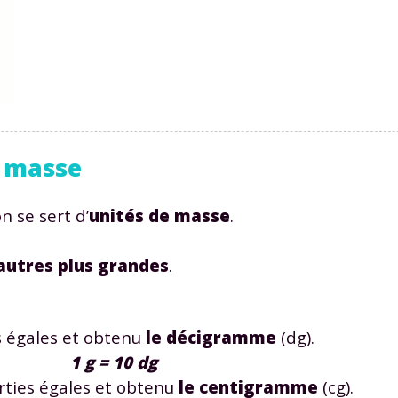
e masse
n se sert d’
unités de masse
.
autres plus grandes
.
s égales et obtenu
le décigramme
(dg).
1 g = 10 dg
rties égales et obtenu
le centigramme
(cg).