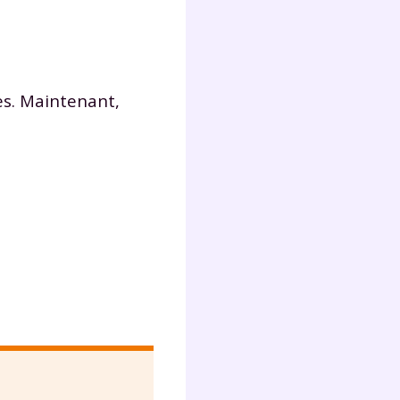
s
nde
déo
es. Maintenant,
ENT
vous
a
olaire
exercer
 la
e
stion