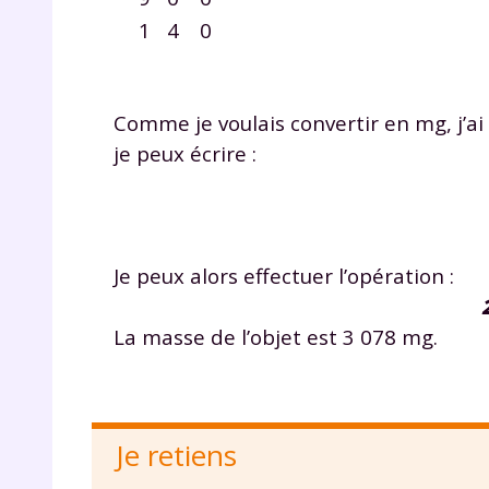
p
1
4
0
Comme je voulais convertir en mg, j’ai
je peux écrire :
* Votre
consent
marque 
Je peux alors effectuer l’opération :
pendant
vos dro
La masse de l’objet est 3 078 mg.
Votre 
Je retiens
newsle
désins