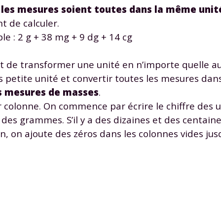
e les mesures soient toutes dans la même unit
t de calculer.
le : 2 g + 38 mg + 9 dg + 14 cg
de transformer une unité en n’importe quelle au
 petite unité et convertir toutes les mesures dans
Envie de progresser et de
s mesures de masses
.
éussir votre année scolaire 
r colonne. On commence par écrire le chiffre des 
es grammes. S’il y a des dizaines et des centai
fin, on ajoute des zéros dans les colonnes vides jus
stez gratuitement pendant 24h
tre plateforme de soutien scolaire
iches de cours et vidéos
,
Tout le programme sco
xercices corrigés
,
du CP à la Terminale