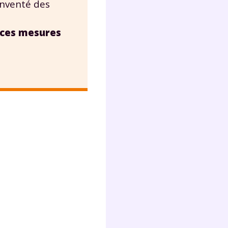
 inventé des
lter
 ces mesures