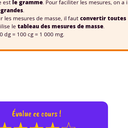
e est
le gramme
. Pour faciliter les mesures, on a
 données personnelles et pour exercer vos droits, vous pouvez consu
 grandes
.
 charte
.
ur les mesures de masse, il faut
convertir toutes
ilise le
tableau des mesures de masse
.
10 dg = 100 cg = 1 000 mg.
Évalue ce cours !