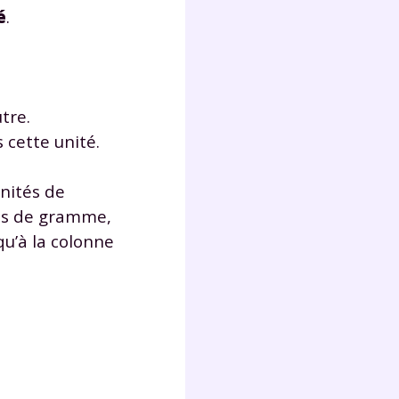
é
.
Fermer
tre.
 cette unité.
?
unités de
nes de gramme,
qu’à la colonne
 !
laire