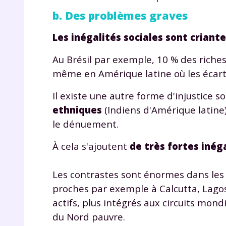
b. Des problèmes graves
Les inégalités sociales sont criante
Au Brésil par exemple, 10 % des riche
même en Amérique latine où les écarts
Il existe une autre forme d'injustice s
r
ethniques
(Indiens d'Amérique latine)
le dénuement.
À cela s'ajoutent
de très fortes inég
Te
Les contrastes sont énormes dans les v
no
proches par exemple à Calcutta, Lagos o
actifs, plus intégrés aux circuits mondi
F
du Nord pauvre.
e