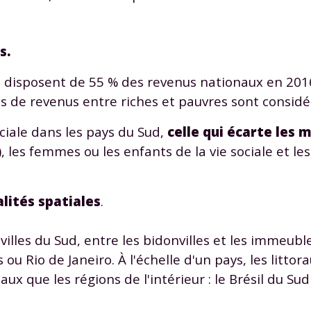
s.
s disposent de 55 % des revenus nationaux en 2016.
 de revenus entre riches et pauvres sont considé
Envie de progresser et de
ociale dans les pays du Sud,
celle qui écarte les 
éussir votre année scolaire 
, les femmes ou les enfants de la vie sociale et le
alités spatiales
.
stez gratuitement pendant 24h
illes du Sud, entre les bidonvilles et les immeuble
tre plateforme de soutien scolaire
u Rio de Janeiro. À l'échelle d'un pays, les littor
aux que les régions de l'intérieur : le Brésil du Sud 
iches de cours et vidéos
,
Tout le programme sco
xercices corrigés
,
du CP à la Terminale