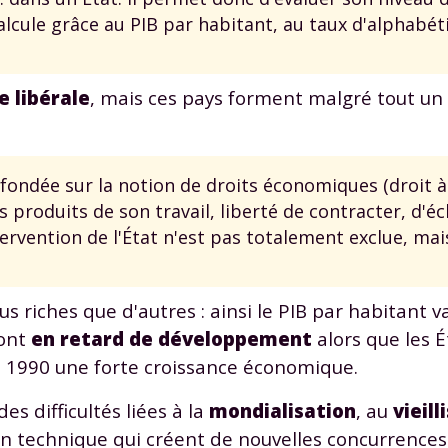
 données personnelles et pour exercer vos droits, vous pouvez consu
alcule grâce au PIB par habitant, au taux d'alphabéti
 charte
.
 libérale
, mais ces pays forment malgré tout un
 fondée sur la notion de droits économiques (droit 
s produits de son travail, liberté de contracter, d'
ntervention de l'État n'est pas totalement exclue, ma
us riches que d'autres : ainsi le PIB par habitant va
sont
en retard de développement
alors que les É
 1990 une forte croissance économique.
s difficultés liées à la
mondialisation
, au
vieil
on technique qui créent de nouvelles concurrences