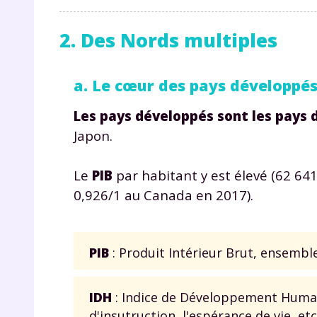
p
2. Des Nords multiples
a. Le cœur des pays développés 
Les pays développés sont les pays d
Japon.
* Votre
consent
Le
PIB
par habitant y est élevé (62 641
marque 
pendant
0,926/1 au Canada en 2017).
vos dro
PIB
: Produit Intérieur Brut, ensembl
Votre 
IDH
: Indice de Développement Humain
newsle
désins
d'insutruction, l'espérance de vie, et