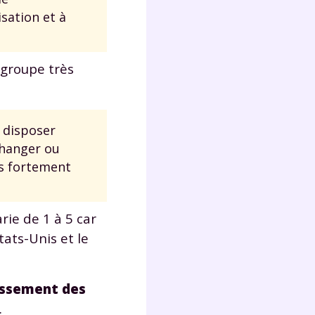
lter
sation et à
 groupe très
à disposer
échanger ou
is fortement
rie de 1 à 5 car
tats-Unis et le
lissement des
.