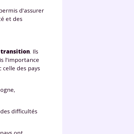
 permis d'assurer
té et des
transition
. Ils
is l'importance
c celle des pays
logne,
des difficultés
 pays ont