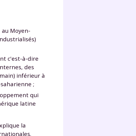
t au Moyen-
ndustrialisés)
t c'est-à-dire
internes, des
ain) inférieur à
-saharienne ;
eloppement qui
érique latine
xplique la
rnationales.