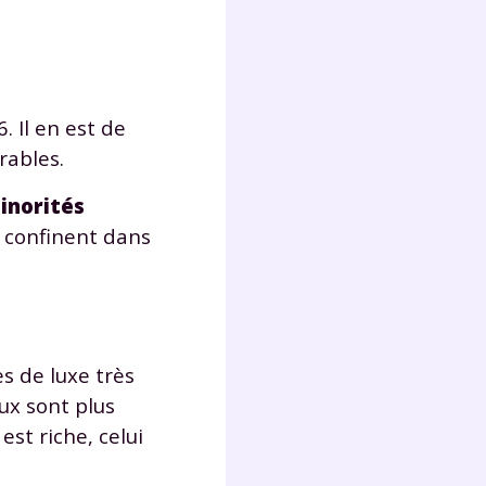
Fermer
 Il en est de
rables.
minorités
?
s confinent dans
s de luxe très
 !
aux sont plus
est riche, celui
laire