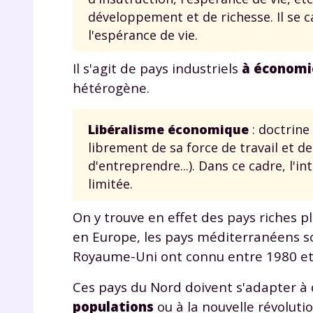
de vos
développement et de richesse. Il se c
notre
l'espérance de vie.
Il s'agit de pays industriels
à économie
hétérogène.
Libéralisme économique
: doctrine
librement de sa force de travail et de
d'entreprendre...). Dans ce cadre, l'i
limitée.
On y trouve en effet des pays riches pl
en Europe, les pays méditerranéens 
Royaume-Uni ont connu entre 1980 et
Ces pays du Nord doivent s'adapter à de
populations
ou à la nouvelle révoluti